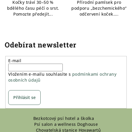
Kočky tráví 30–50 %
Přírodní pamlsek pro
bdělého času péčí o srst.
podporu „bezchemického“
Pomozte předejít...
odčervení koček....
Odebírat newsletter
E-mail
Vložením e-mailu souhlasíte s
podmínkami ochrany
osobních údajů
Přihlásit se
Z
Bezkotcový psí hotel a školka
á
Psí salon a wellness Doghouse
p
Chovatelská stanice Hovawartů