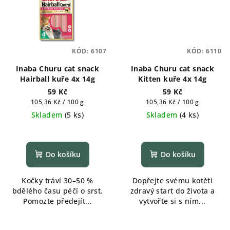
KÓD:
6107
KÓD:
6110
Inaba Churu cat snack
Inaba Churu cat snack
Hairball kuře 4x 14g
Kitten kuře 4x 14g
59 Kč
59 Kč
Měrná
Měrná
105,36 Kč / 100 g
105,36 Kč / 100 g
cena:
cena:
Skladem
(
5 ks
)
Skladem
(
4 ks
)
Do košíku
Do košíku
Kočky tráví 30–50 %
Dopřejte svému kotěti
bdělého času péčí o srst.
zdravý start do života a
Pomozte předejít...
vytvořte si s ním...