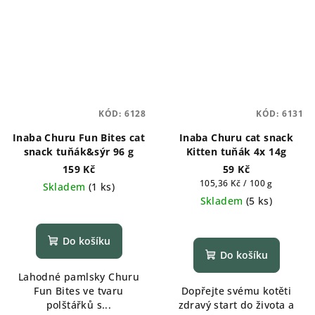
KÓD:
6128
KÓD:
6131
Inaba Churu Fun Bites cat
Inaba Churu cat snack
snack tuňák&sýr 96 g
Kitten tuňák 4x 14g
159 Kč
59 Kč
Měrná
105,36 Kč / 100 g
Skladem
(
1 ks
)
cena:
Skladem
(
5 ks
)
Do košíku
Do košíku
Lahodné pamlsky Churu
Fun Bites ve tvaru
Dopřejte svému kotěti
polštářků s...
zdravý start do života a