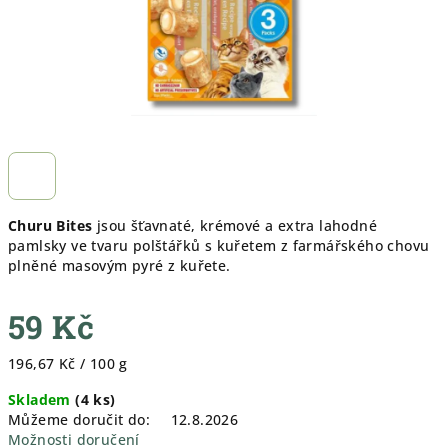
Churu Bites
jsou šťavnaté, krémové a extra lahodné
pamlsky ve tvaru polštářků s kuřetem z farmářského chovu
plněné masovým pyré z kuřete.
59 Kč
Měrná
196,67 Kč / 100 g
cena:
Skladem
(
4 ks
)
Můžeme doručit do:
12.8.2026
Možnosti doručení