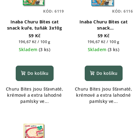
KÓD:
6119
KÓD:
6116
Inaba Churu Bites cat
Inaba Churu Bites cat
snack kuře, tuňák 3x10g
snack
kuře,tuňák,hřebenatka
59 Kč
59 Kč
3x10g
Měrná
Měrná
196,67 Kč / 100 g
196,67 Kč / 100 g
cena:
cena:
Skladem
(
3 ks
)
Skladem
(
3 ks
)
Do košíku
Do košíku
Churu Bites jsou šťavnaté,
Churu Bites jsou šťavnaté,
krémové a extra lahodné
krémové a extra lahodné
pamlsky ve...
pamlsky ve...