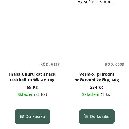
vytvořte si s ním...
KÓD:
6137
KÓD:
6309
Inaba Churu cat snack
Verm-x, přírodní
Hairball tuňák 4x 14g
odčervení kočky, 60g
59 Kč
254 Kč
Skladem
(
2 ks
)
Skladem
(
1 ks
)
Do košíku
Do košíku