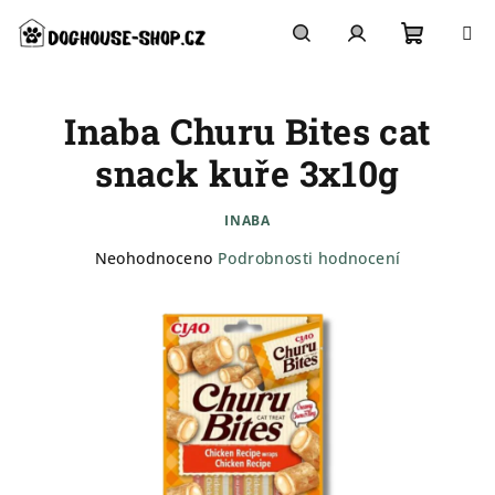
Přejít
na
obsah
Nákupn
Hledat
Přihlášení
Inaba Churu Bites cat
košík
snack kuře 3x10g
INABA
Průměrné
Neohodnoceno
Podrobnosti hodnocení
hodnocení
produktu
je
0,0
z
5
hvězdiček.