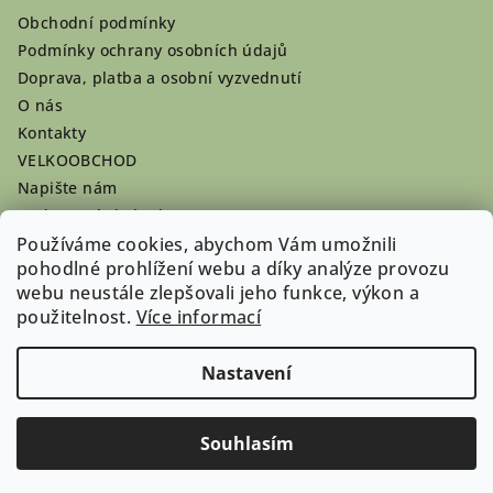
Obchodní podmínky
Podmínky ochrany osobních údajů
Doprava, platba a osobní vyzvednutí
O nás
Kontakty
VELKOOBCHOD
Napište nám
Hodnocení obchodu
Používáme cookies, abychom Vám umožnili
Registrace se vyplatí!
pohodlné prohlížení webu a díky analýze provozu
Pamlsky na míru
webu neustále zlepšovali jeho funkce, výkon a
Nepřevzaté dobírky
použitelnost.
Více informací
Nastavení
Copyright 2026
Doghouse-shop.cz
. Všechna práva
vyhrazena.
Souhlasím
Vytvořil Shoptet