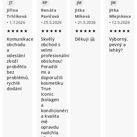
JT
RP
JM
JM
Jiřina
Renáta
Jitka
Jitka
Trhlíková
Pavičová
Míková
Mlejnkova
• 1.7.2026
• 25.5.2026
• 21.5.2026
• 12.5.2026
★★★★★
★★★★★
★★★★★
★★★★★
Komunikace
Skvělý
Děkuji 🤗
Výborný,
obchodu
obchod s
pevný a
a
velmi
lehký?
odeslání
profesionální
zboží
obsluhou!
proběhlo
Poradili
bez
mi a
problémů,
doporučili
rychlé
kosmetiku
dodání
True
Iconic
(kolagen
a
kondicionér)
a kvalita
mě
opravdu
nadchla.