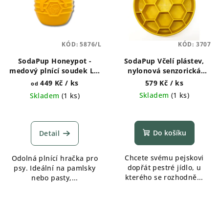
KÓD:
5876/L
KÓD:
3707
SodaPup Honeypot -
SodaPup Včelí plástev,
medový plnící soudek L a
nylonová senzorická
XL
miska - Žlutá
449 Kč
/ ks
579 Kč
/ ks
od
Skladem
(
1 ks
)
Skladem
(
1 ks
)
Do košíku
Detail
Chcete svému pejskovi
Odolná plnící hračka pro
dopřát pestré jídlo, u
psy. Ideální na pamlsky
kterého se rozhodně...
nebo pasty,...