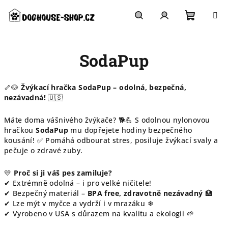
Přejít
na
obsah
Nákupn
Hledat
Přihlášení
SodaPup
košík
🦴🐶
Žvýkací hračka SodaPup – odolná, bezpečná,
nezávadná!
🇺🇸
Máte doma vášnivého žvýkače? 🐕💪 S odolnou nylonovou
hračkou
SodaPup
mu dopřejete hodiny bezpečného
kousání! ✅ Pomáhá odbourat stres, posiluje žvýkací svaly a
pečuje o zdravé zuby.
💛
Proč si ji váš pes zamiluje?
✔ Extrémně odolná – i pro velké ničitele!
✔ Bezpečný materiál –
BPA free, zdravotně nezávadný
🏥
✔ Lze mýt v myčce a vydrží i v mrazáku ❄
✔ Vyrobeno v USA s důrazem na kvalitu a ekologii 🌱