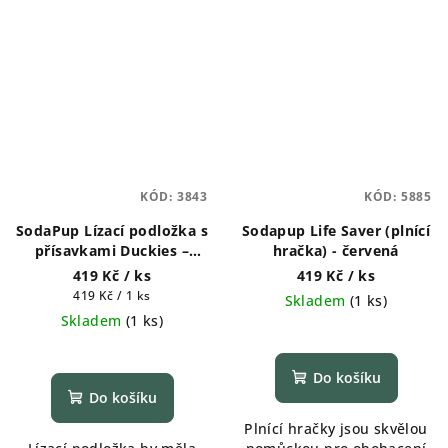
KÓD:
3843
KÓD:
5885
SodaPup Lízací podložka s
Sodapup Life Saver (plnící
přísavkami Duckies –
hračka) - červená
Žlutá
419 Kč
/ ks
419 Kč
/ ks
Měrná
419 Kč / 1 ks
Skladem
(
1 ks
)
cena:
Skladem
(
1 ks
)
Průměrné
hodnocení
Do košíku
produktu
Do košíku
je
Plnící hračky jsou skvělou
5,0