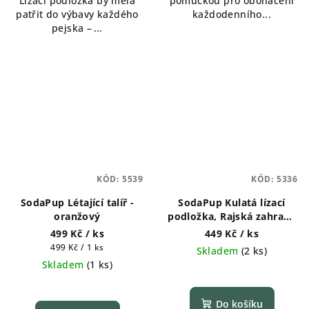
Lízací podložka by měla
pomůckou pro obohacení
z
patřit do výbavy každého
každodenního...
5
pejska –⁠⁠⁠⁠⁠⁠...
hvězdiček.
KÓD:
5539
KÓD:
5336
SodaPup Létající talíř -
SodaPup Kulatá lízací
oranžový
podložka, Rajská zahrada
- fialová
499 Kč
/ ks
449 Kč
/ ks
Měrná
499 Kč / 1 ks
Skladem
(
2 ks
)
cena:
Skladem
(
1 ks
)
Průměrné
hodnocení
produktu
Do košíku