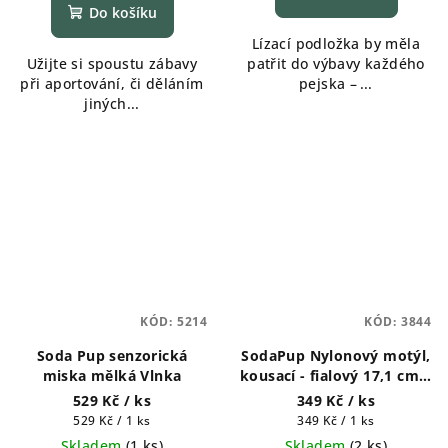
je
Do košíku
5,0
Lízací podložka by měla
z
Užijte si spoustu zábavy
patřit do výbavy každého
5
při aportování, či děláním
pejska –⁠⁠⁠⁠⁠⁠...
hvězdiček.
jiných...
KÓD:
5214
KÓD:
3844
Soda Pup senzorická
SodaPup Nylonový motýl,
miska mělká Vlnka
kousací - fialový 17,1 cm x
9,5 cm
529 Kč
/ ks
349 Kč
/ ks
Měrná
Měrná
529 Kč / 1 ks
349 Kč / 1 ks
cena:
cena:
Skladem
(
1 ks
)
Skladem
(
2 ks
)