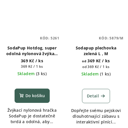
KÓD:
5261
KÓD:
5879/M
SodaPup Hotdog, super
Sodapup plechovka
odolná nylonová žvýkací
zelená L , M
hračka
369 Kč
/ ks
369 Kč
/ ks
od
Měrná
369 Kč / 1 ks
Měrná
od 369 Kč / 1 ks
cena:
cena:
Skladem
(
3 ks
)
Skladem
(
1 ks
)
Do košíku
Detail
Žvýkací nylonová hračka
Dopřejte svému pejskovi
SodaPup je dostatečně
dlouhotrvající zábavu s
tvrdá a odolná, aby...
interaktivní plnící...