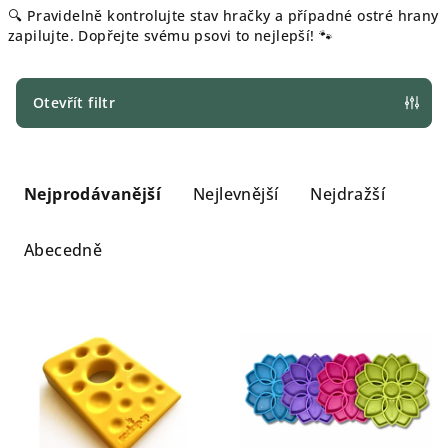
🔍 Pravidelně kontrolujte stav hračky a případné ostré hrany
zapilujte. Dopřejte svému psovi to nejlepší! 🐾
Otevřít filtr
Ř
a
Nejprodávanější
Nejlevnější
Nejdražší
z
e
Abecedně
n
í
V
p
ý
r
p
o
i
d
s
u