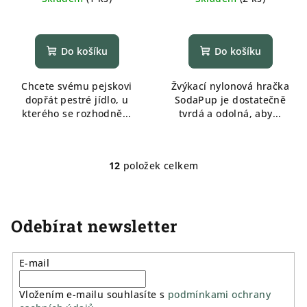
Do košíku
Do košíku
Chcete svému pejskovi
Žvýkací nylonová hračka
dopřát pestré jídlo, u
SodaPup je dostatečně
kterého se rozhodně...
tvrdá a odolná, aby...
12
položek celkem
O
v
l
á
Odebírat newsletter
d
a
E-mail
c
í
Vložením e-mailu souhlasíte s
podmínkami ochrany
p