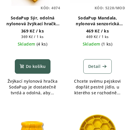
p
k
KÓD:
4074
KÓD:
5228/MOD
r
t
SodaPup Sýr, odolná
SodaPup Mandala,
o
ů
nylonová žvýkací hračka
nylonová senzorická
d
14 cm x 10,2 cm
miska - fialová, modrá,
369 Kč
/ ks
469 Kč
/ ks
u
růžová, zelená
Měrná
Měrná
369 Kč / 1 ks
469 Kč / 1 ks
k
cena:
cena:
Skladem
(
4 ks
)
Skladem
(
1 ks
)
t
Průměrné
ů
hodnocení
produktu
Do košíku
Detail
je
5,0
Žvýkací nylonová hračka
Chcete svému pejskovi
z
SodaPup je dostatečně
dopřát pestré jídlo, u
5
tvrdá a odolná, aby...
kterého se rozhodně...
hvězdiček.