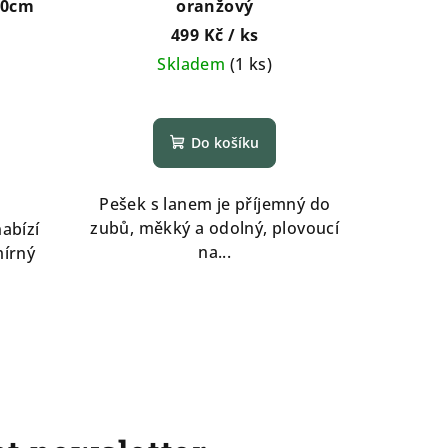
10cm
oranžový
499 Kč
/ ks
Skladem
(
1 ks
)
Do košíku
Pešek s lanem je příjemný do
zubů, měkký a odolný, plovoucí
abízí
na...
mírný