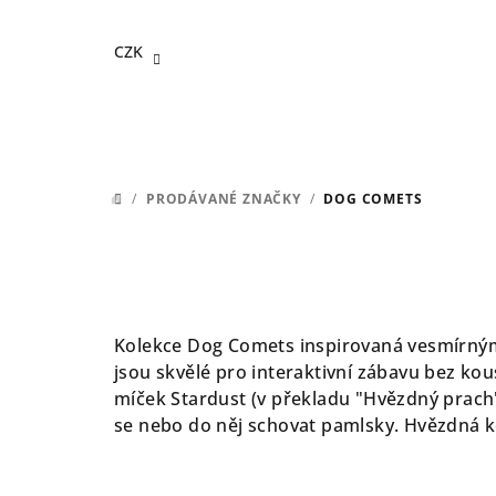
Přejít
na
CZK
obsah
/
PRODÁVANÉ ZNAČKY
/
DOG COMETS
DOMŮ
Kolekce Dog Comets inspirovaná vesmírnými 
jsou skvělé pro interaktivní zábavu bez kou
míček Stardust (v překladu "Hvězdný prach"
se nebo do něj schovat pamlsky. Hvězdná k