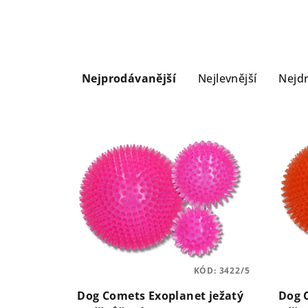
Ř
Nejprodávanější
Nejlevnější
Nejdr
a
z
V
e
ý
n
p
í
i
p
s
r
p
o
KÓD:
3422/5
r
d
Dog Comets Exoplanet ježatý
Dog 