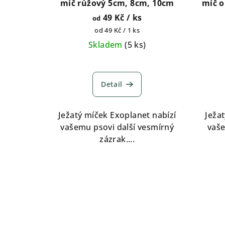
o
míč růžový 5cm, 8cm, 10cm
míč o
u
49 Kč
/ ks
od
d
k
Měrná
od 49 Kč / 1 ks
u
cena:
t
Skladem
(
5 ks
)
k
ů
t
Detail
ů
Ježatý míček Exoplanet nabízí
Ježa
vašemu psovi další vesmírný
vaše
zázrak....