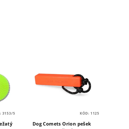
:
3153/5
KÓD:
1125
ežatý
Dog Comets Orion pešek