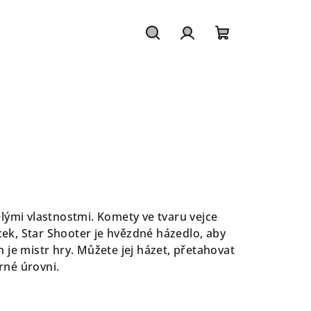
Hledat
Přihlášení
Nákupní
košík
lými vlastnostmi. Komety ve tvaru vejce
cek, Star Shooter je hvězdné házedlo, aby
je mistr hry. Můžete jej házet, přetahovat
rné úrovni.