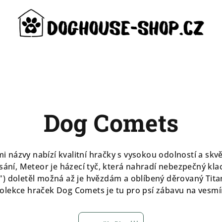
Dog Comets
názvy nabízí kvalitní hračky s vysokou odolností a skvě
sání, Meteor je házecí tyč, která nahradí nebezpečný kla
) doletěl možná až je hvězdám a oblíbený děrovaný Titan 
olekce hraček Dog Comets je tu pro psí zábavu na vesmí