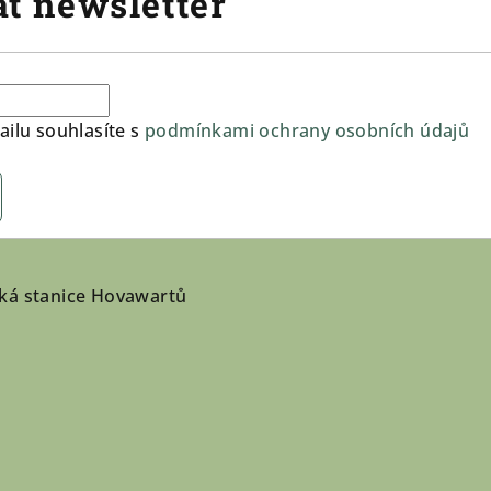
t newsletter
ilu souhlasíte s
podmínkami ochrany osobních údajů
ká stanice Hovawartů