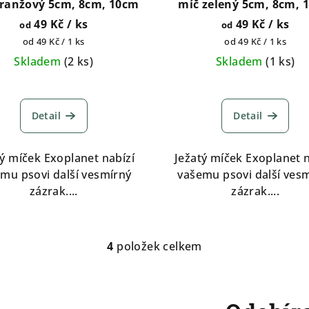
ranžový 5cm, 8cm, 10cm
míč zelený 5cm, 8cm, 
49 Kč
/ ks
49 Kč
/ ks
od
od
Měrná
Měrná
od 49 Kč / 1 ks
od 49 Kč / 1 ks
cena:
cena:
Skladem
(
2 ks
)
Skladem
(
1 ks
)
Detail
Detail
tý míček Exoplanet nabízí
Ježatý míček Exoplanet n
mu psovi další vesmírný
vašemu psovi další ves
zázrak....
zázrak....
4
položek celkem
O
v
l