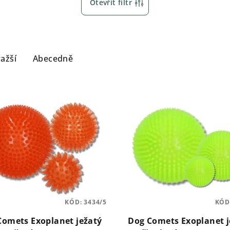
Otevřít filtr
ažší
Abecedně
KÓD:
3434/5
KÓD
Comets Exoplanet ježatý
Dog Comets Exoplanet j