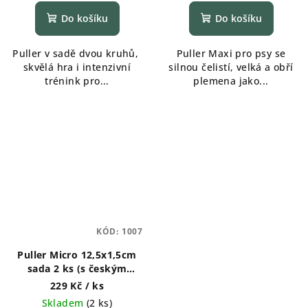
hodnocení
produktu
Do košíku
Do košíku
je
5,0
Puller v sadě dvou kruhů,
Puller Maxi pro psy se
z
skvělá hra i intenzivní
silnou čelistí, velká a obří
5
trénink pro...
plemena jako...
hvězdiček.
KÓD:
1007
Puller Micro 12,5x1,5cm
sada 2 ks (s českým
komiksem)
229 Kč
/ ks
Skladem
(
2 ks
)