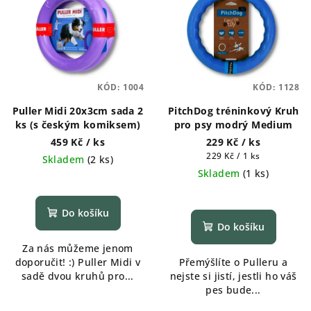
d
p
u
i
k
s
t
p
ů
KÓD:
1004
KÓD:
1128
r
Puller Midi 20x3cm sada 2
PitchDog tréninkový Kruh
o
ks (s českým komiksem)
pro psy modrý Medium
d
459 Kč
/ ks
229 Kč
/ ks
u
Měrná
229 Kč / 1 ks
Skladem
(
2 ks
)
k
cena:
Skladem
(
1 ks
)
t
ů
Do košíku
Do košíku
Za nás můžeme jenom
doporučit! :) Puller Midi v
Přemýšlíte o Pulleru a
sadě dvou kruhů pro...
nejste si jistí, jestli ho váš
pes bude...