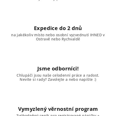
r
v
k
y
v
Expedice do 2 dnů
ý
na jakékoliv místo nebo osobní vyzvednutí IHNED v
p
Ostravě nebo Rychvaldě
i
s
u
Jsme odborníci!
Chlupáči jsou naše celodenní práce a radost.
Nevíte si rady? Zavolejte a nebo napište :)
Vymyzlený věrnostní program
Zvýhodněný ceník pro registrované páničky +