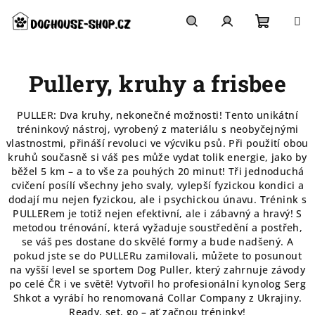
Přejít
na
obsah
Nákupn
Hledat
Přihlášení
Pullery, kruhy a frisbee
košík
PULLER: Dva kruhy, nekonečné možnosti! Tento unikátní
tréninkový nástroj, vyrobený z materiálu s neobyčejnými
vlastnostmi, přináší revoluci ve výcviku psů. Při použití obou
kruhů současně si váš pes může vydat tolik energie, jako by
běžel 5 km – a to vše za pouhých 20 minut! Tři jednoduchá
cvičení posílí všechny jeho svaly, vylepší fyzickou kondici a
dodají mu nejen fyzickou, ale i psychickou únavu. Trénink s
PULLERem je totiž nejen efektivní, ale i zábavný a hravý! S
metodou trénování, která vyžaduje soustředění a postřeh,
se váš pes dostane do skvělé formy a bude nadšený. A
pokud jste se do PULLERu zamilovali, můžete to posunout
na vyšší level se sportem Dog Puller, který zahrnuje závody
po celé ČR i ve světě! Vytvořil ho profesionální kynolog Serg
Shkot a vyrábí ho renomovaná Collar Company z Ukrajiny.
Ready, set, go – ať začnou tréninky!