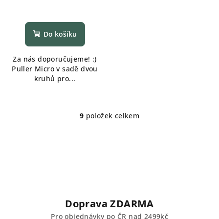
Do košíku
Za nás doporučujeme! :)
Puller Micro v sadě dvou
kruhů pro...
9
položek celkem
O
v
l
á
d
a
c
í
Doprava ZDARMA
p
Pro objednávky po ČR nad 2499kč