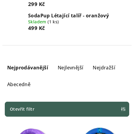
299 Kč
SodaPup Létající talíř - oranžový
Skladem
(
1 ks
)
499 Kč
Ř
a
Nejprodávanější
Nejlevnější
Nejdražší
z
e
Abecedně
n
í
p
Otevřít filtr
r
V
o
ý