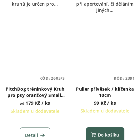
kruhů je určen pro...
při aportování, či děláním
hvězdiček.
jiných...
KÓD:
2603/S
KÓD:
2391
PitchDog tréninkový Kruh
Puller přívěsek / klíčenka
pro psy oranžový Small,
10cm
Medium nebo Large
179 Kč
/ ks
99 Kč
/ ks
od
Skladem u dodavatele
Skladem u dodavatele
Do košíku
Detail