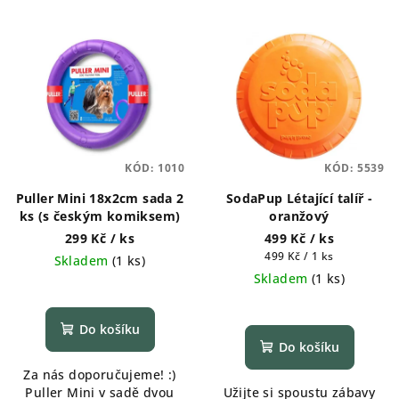
KÓD:
1010
KÓD:
5539
Puller Mini 18x2cm sada 2
SodaPup Létající talíř -
ks (s českým komiksem)
oranžový
299 Kč
/ ks
499 Kč
/ ks
Měrná
499 Kč / 1 ks
Skladem
(
1 ks
)
cena:
Skladem
(
1 ks
)
Průměrné
hodnocení
produktu
Do košíku
je
Do košíku
5,0
Za nás doporučujeme! :)
z
Puller Mini v sadě dvou
Užijte si spoustu zábavy
5