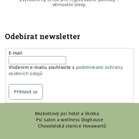
věrnostní slevy.
Odebírat newsletter
E-mail
Vložením e-mailu souhlasíte s
podmínkami ochrany
osobních údajů
Přihlásit se
Z
Bezkotcový psí hotel a školka
á
Psí salon a wellness Doghouse
p
Chovatelská stanice Hovawartů
a