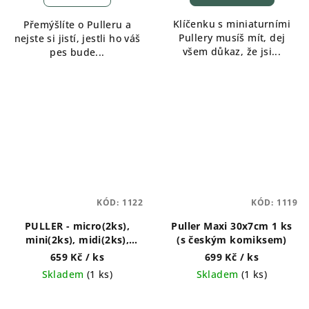
Klíčenku s miniaturními
Přemýšlíte o Pulleru a
Pullery musíš mít, dej
nejste si jistí, jestli ho váš
všem důkaz, že jsi...
pes bude...
KÓD:
1122
KÓD:
1119
PULLER - micro(2ks),
Puller Maxi 30x7cm 1 ks
mini(2ks), midi(2ks),
(s českým komiksem)
standard(2ks), maxi(1ks)
659 Kč
/ ks
699 Kč
/ ks
Skladem
(
1 ks
)
Skladem
(
1 ks
)
Průměrné