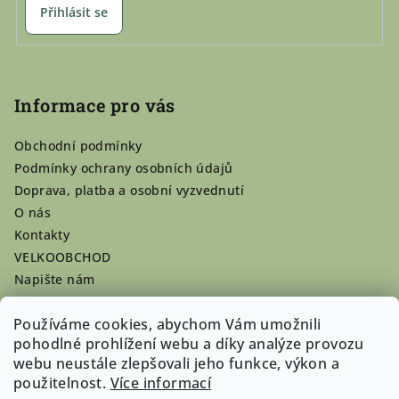
Přihlásit se
Informace pro vás
Obchodní podmínky
Podmínky ochrany osobních údajů
Doprava, platba a osobní vyzvednutí
O nás
Kontakty
VELKOOBCHOD
Napište nám
Hodnocení obchodu
Používáme cookies, abychom Vám umožnili
Registrace se vyplatí!
pohodlné prohlížení webu a díky analýze provozu
Pamlsky na míru
webu neustále zlepšovali jeho funkce, výkon a
Nepřevzaté dobírky
použitelnost.
Více informací