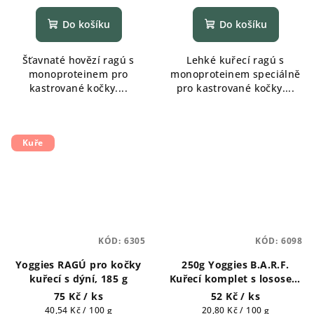
Do košíku
Do košíku
Šťavnaté hovězí ragú s
Lehké kuřecí ragú s
monoproteinem pro
monoproteinem speciálně
kastrované kočky....
pro kastrované kočky....
Kuře
KÓD:
6305
KÓD:
6098
Yoggies RAGÚ pro kočky
250g Yoggies B.A.R.F.
kuřecí s dýní, 185 g
Kuřecí komplet s lososem
a brusinkami s probiotiky
75 Kč
/ ks
52 Kč
/ ks
Měrná
Měrná
40,54 Kč / 100 g
20,80 Kč / 100 g