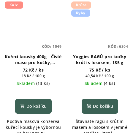
Kuře
Krůta
Ryby
KÓD:
1049
KÓD:
6304
Kuřecí kousky 400g - Čisté
Yoggies RAGÚ pro kočky
maso pro kočky,
krůtí s lososem, 185 g
konzerva
72 Kč
/ ks
75 Kč
/ ks
Měrná
Měrná
18 Kč / 100 g
40,54 Kč / 100 g
cena:
cena:
Skladem
(
13 ks
)
Skladem
(
4 ks
)
Do košíku
Do košíku
Poctivá masová konzerva
Šťavnaté ragú s krůtím
kuřecí kousky je výbornou
masem a lososem v jemné