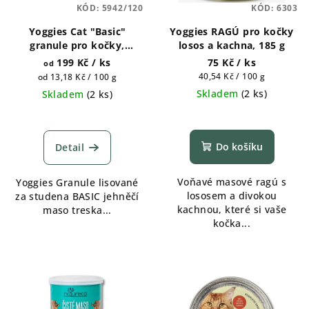
KÓD:
5942/120
KÓD:
6303
r
Yoggies Cat "Basic"
Yoggies RAGÚ pro kočky
o
granule pro kočky,
losos a kachna, 185 g
d
lisované za studena s
199 Kč
/ ks
75 Kč
/ ks
od
u
probiotiky 1200g, 5 kg
Měrná
Měrná
40,54 Kč / 100 g
od 13,18 Kč / 100 g
k
cena:
cena:
Skladem
(
2 ks
)
Skladem
(
2 ks
)
t
ů
Do košíku
Detail
Voňavé masové ragú s
Yoggies Granule lisované
lososem a divokou
za studena BASIC jehněčí
kachnou, které si vaše
maso treska...
kočka...