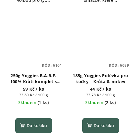
volbou pro ty,...
omáčce, které...
KÓD:
6101
KÓD:
6089
250g Yoggies B.A.R.F.
185g Yoggies Polévka pro
100% Krůtí komplet s
kočky – Krůta & mrkev
pivovar. kvasnicemi a
59 Kč
/ ks
44 Kč
/ ks
konopným olejem s
Měrná
Měrná
23,60 Kč / 100 g
23,78 Kč / 100 g
probiotiky
cena:
cena:
Skladem
(
1 ks
)
Skladem
(
2 ks
)
Do košíku
Do košíku