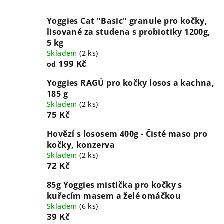
Yoggies Cat "Basic" granule pro kočky,
lisované za studena s probiotiky 1200g,
5 kg
Skladem
(
2 ks
)
199 Kč
od
Yoggies RAGÚ pro kočky losos a kachna,
185 g
Skladem
(
2 ks
)
75 Kč
Hovězí s lososem 400g - Čisté maso pro
kočky, konzerva
Skladem
(
2 ks
)
72 Kč
85g Yoggies mistička pro kočky s
kuřecím masem a želé omáčkou
Skladem
(
6 ks
)
39 Kč