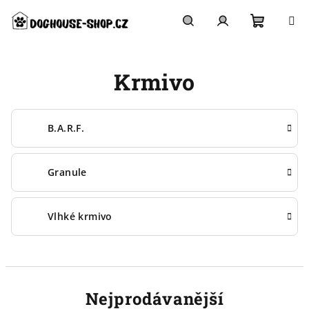
Přejít
na
obsah
Nákupn
Hledat
Přihlášení
Krmivo
košík
B.A.R.F.
Granule
Vlhké krmivo
Nejprodávanější