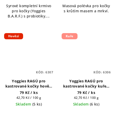
Syrové kompletní krmivo
Masová polévka pro kočky
pro kočky (Yoggies
s krůtím masem a mrkví.
B.A.R.F.) s probiotiky....
Hovězí
Kuře
KÓD:
6307
KÓD:
6306
Yoggies RAGÚ pro
Yoggies RAGÚ pro
kastrované kočky hovězí
kastrované kočky kuřecí
monoprotein, 185 g
monoprotein, 185 g
79 Kč
/ ks
79 Kč
/ ks
Měrná
Měrná
42,70 Kč / 100 g
42,70 Kč / 100 g
cena:
cena:
Skladem
(
5 ks
)
Skladem
(
6 ks
)