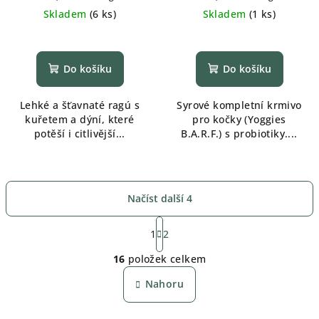
cena:
cena:
Skladem
(
6 ks
)
Skladem
(
1 ks
)
Do košíku
Do košíku
Lehké a šťavnaté ragú s
Syrové kompletní krmivo
kuřetem a dýní, které
pro kočky (Yoggies
potěší i citlivější...
B.A.R.F.) s probiotiky....
Načíst další 4
S
t
1
2
O
r
16
položek celkem
á
v
n
l
Nahoru
k
á
o
d
v