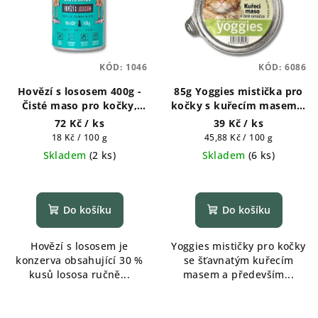
KÓD:
1046
KÓD:
6086
Hovězí s lososem 400g -
85g Yoggies mistička pro
Čisté maso pro kočky,
kočky s kuřecím masem a
konzerva
želé omáčkou
72 Kč
/ ks
39 Kč
/ ks
Měrná
Měrná
18 Kč / 100 g
45,88 Kč / 100 g
cena:
cena:
Skladem
(
2 ks
)
Skladem
(
6 ks
)
Do košíku
Do košíku
Hovězí s lososem je
Yoggies mističky pro kočky
konzerva obsahující 30 %
se šťavnatým kuřecím
kusů lososa ručně...
masem a především...