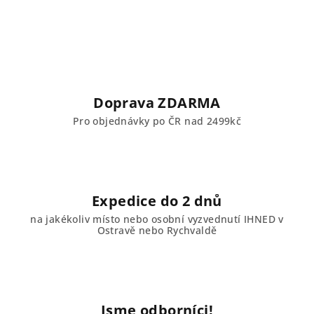
a
á
n
c
í
í
p
r
v
Doprava ZDARMA
k
Pro objednávky po ČR nad 2499kč
y
v
ý
p
i
Expedice do 2 dnů
s
u
na jakékoliv místo nebo osobní vyzvednutí IHNED v
Ostravě nebo Rychvaldě
Jsme odborníci!