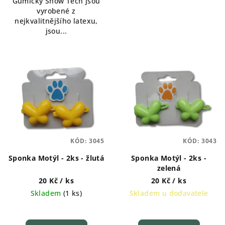
Gumičky Show Tech jsou
vyrobené z
nejkvalitnějšího latexu,
jsou...
KÓD:
3045
KÓD:
3043
Sponka Motýl - 2ks - žlutá
Sponka Motýl - 2ks -
zelená
20 Kč
/ ks
20 Kč
/ ks
Skladem
(
1 ks
)
Skladem u dodavatele