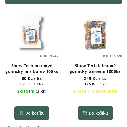
r
V
o
ý
d
p
u
i
k
s
t
p
ů
KÓD:
1242
KÓD:
5720
r
Show Tech neonové
Show Tech latexové
o
gumičky mix barev 100ks
gumičky barevné 1000ks
d
80 Kč
/ ks
249 Kč
/ ks
u
Měrná
Měrná
0,80 Kč / 1 ks
0,25 Kč / 1 ks
k
cena:
cena:
Skladem
(
3 ks
)
Skladem u dodavatele
t
ů
Do košíku
Do košíku