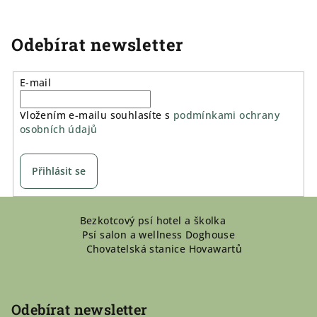
Odebírat newsletter
E-mail
Vložením e-mailu souhlasíte s
podmínkami ochrany
osobních údajů
Přihlásit se
Z
Bezkotcový psí hotel a školka
á
Psí salon a wellness Doghouse
p
Chovatelská stanice Hovawartů
a
t
í
Odebírat newsletter