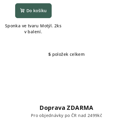
Do košíku
Sponka ve tvaru Motýl. 2ks
v balení.
5
položek celkem
O
v
l
á
d
a
c
í
Doprava ZDARMA
p
Pro objednávky po ČR nad 2499kč
r
v
k