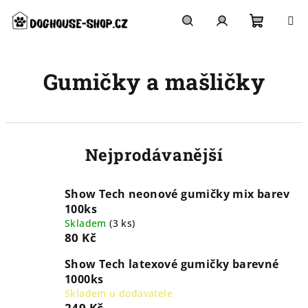
Přejít
na
obsah
Nákupn
Hledat
Přihlášení
Gumičky a mašličky
košík
Nejprodávanější
Show Tech neonové gumičky mix barev
100ks
Skladem
(
3 ks
)
80 Kč
Show Tech latexové gumičky barevné
1000ks
Skladem u dodavatele
249 Kč