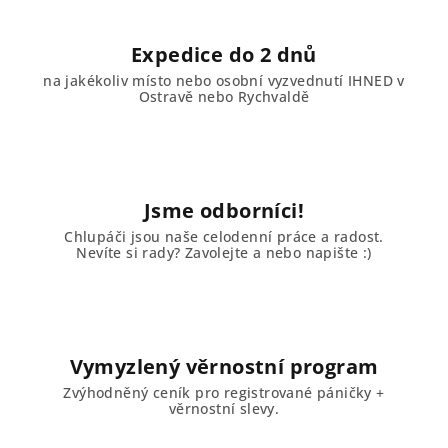
y
v
Expedice do 2 dnů
ý
na jakékoliv místo nebo osobní vyzvednutí IHNED v
p
Ostravě nebo Rychvaldě
i
s
u
Jsme odborníci!
Chlupáči jsou naše celodenní práce a radost.
Nevíte si rady? Zavolejte a nebo napište :)
Vymyzlený věrnostní program
Zvýhodněný ceník pro registrované páničky +
věrnostní slevy.