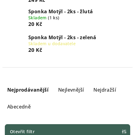
Sponka Motýl - 2ks - žlutá
Skladem
(
1 ks
)
20 Kč
Sponka Motýl - 2ks - zelená
Skladem u dodavatele
20 Kč
Ř
a
Nejprodávanější
Nejlevnější
Nejdražší
z
e
Abecedně
n
í
p
Otevřít filtr