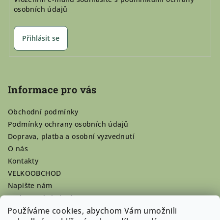
osobních údajů
Přihlásit se
Informace pro vás
Obchodní podmínky
Podmínky ochrany osobních údajů
Doprava, platba a osobní vyzvednutí
O nás
Kontakty
VELKOOBCHOD
Napište nám
Hodnocení obchodu
Registrace se vyplatí!
Používáme cookies, abychom Vám umožnili