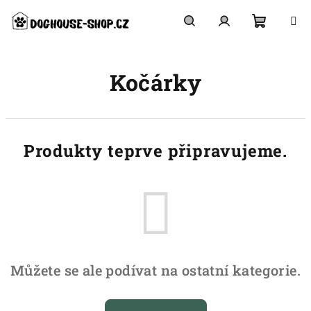
Přejít
na
obsah
Nákupn
Hledat
Přihlášení
Kočárky
košík
Produkty teprve připravujeme.
Můžete se ale podívat na ostatní kategorie.