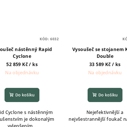
KÓD:
6032
K
oušeč nástěnný Rapid
Vysoušeč se stojanem 
Cyclone
Double
52 859 Kč
/ ks
33 589 Kč
/ ks
Na objednávku
Na objednávku
Do košíku
Do košíku
id Cyclone s nástěnným
Nejefektivnější a
lušenstvím je dokonalým
nejvšestrannější foukač n
vylepšením...