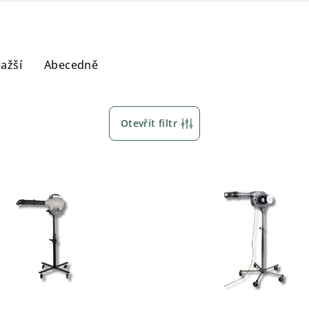
ažší
Abecedně
Otevřít filtr