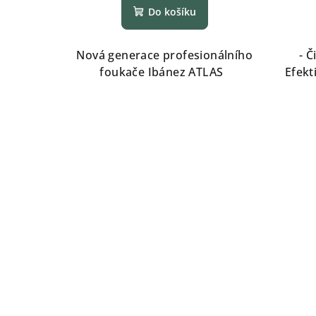
Do košíku
Nová generace profesionálního
- Č
foukače Ibánez ATLAS
Efekt