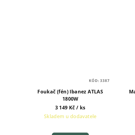
KÓD:
3387
Foukač (fén) Ibanez ATLAS
Ma
1800W
3 149 Kč
/ ks
Skladem u dodavatele