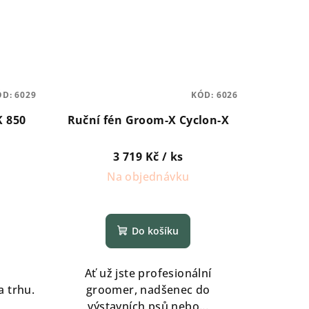
ÓD:
6029
KÓD:
6026
K 850
Ruční fén Groom-X Cyclon-X
3 719 Kč
/ ks
Na objednávku
Do košíku
Ať už jste profesionální
a trhu.
groomer, nadšenec do
výstavních psů nebo...