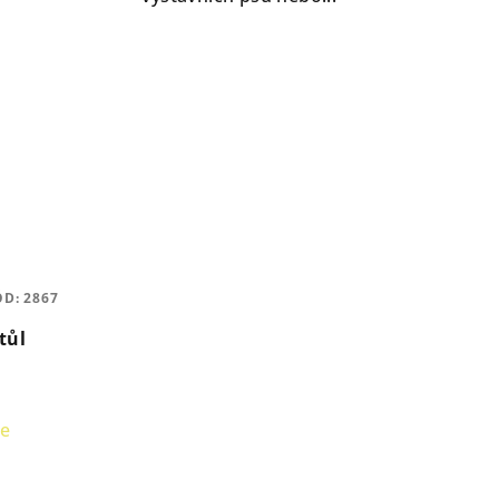
ÓD:
2867
tůl
le