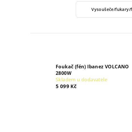
Vysoušeče/fukary/
Foukač (fén) Ibanez VOLCANO
2800W
Skladem u dodavatele
5 099 Kč