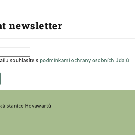
t newsletter
ilu souhlasíte s
podmínkami ochrany osobních údajů
ká stanice Hovawartů