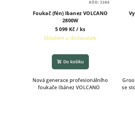
KÓD:
3386
r
k
Foukač (fén) Ibanez VOLCANO
Vy
o
t
2800W
5 099 Kč
/ ks
d
ů
Skladem u dodavatele
u
Průměrné
k
hodnocení
Do košíku
produktu
t
je
ů
4,5
Nová generace profesionálního
Groo
z
foukače Ibánez VOLCANO
se s
5
hvězdiček.