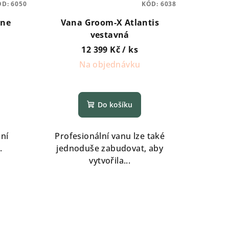
ÓD:
6050
KÓD:
6038
one
Vana Groom-X Atlantis
vestavná
12 399 Kč
/ ks
Na objednávku
Do košíku
lní
Profesionální vanu lze také
.
jednoduše zabudovat, aby
vytvořila...