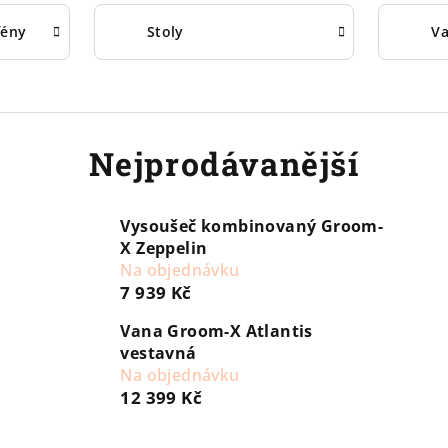
fény
Stoly
V
Nejprodávanější
Vysoušeč kombinovaný Groom-
X Zeppelin
Na objednávku
7 939 Kč
Vana Groom-X Atlantis
vestavná
Na objednávku
12 399 Kč