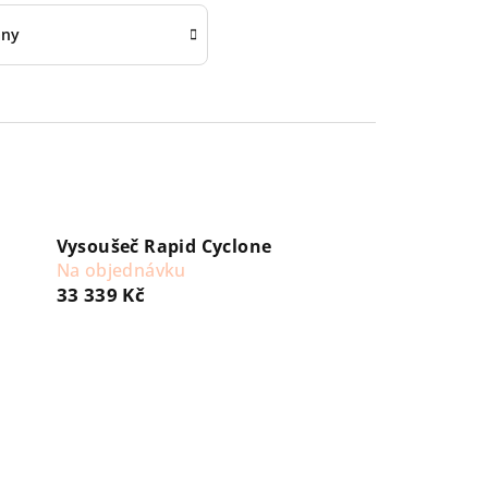
any
Vysoušeč Rapid Cyclone
Na objednávku
33 339 Kč