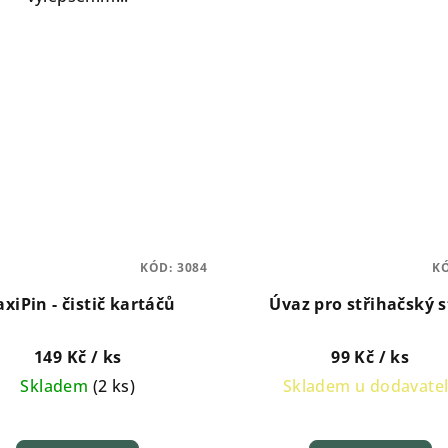
KÓD:
3084
K
xiPin - čistič kartáčů
Úvaz pro střihačský s
149 Kč
/ ks
99 Kč
/ ks
Skladem
(
2 ks
)
Skladem u dodavate