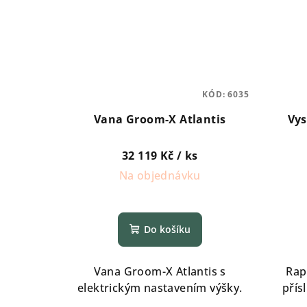
KÓD:
6035
Vana Groom-X Atlantis
Vys
32 119 Kč
/ ks
Na objednávku
Do košíku
Vana Groom-X Atlantis s
Rap
elektrickým nastavením výšky.
přís