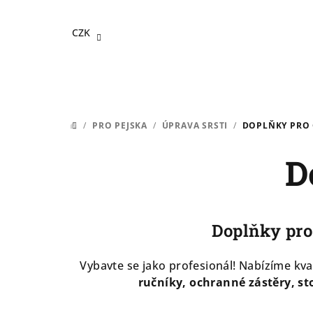
Přejít
na
CZK
obsah
/
PRO PEJSKA
/
ÚPRAVA SRSTI
/
DOPLŇKY PRO
DOMŮ
D
Doplňky pro
Vybavte se jako profesionál! Nabízíme kva
ručníky, ochranné zástěry, sto