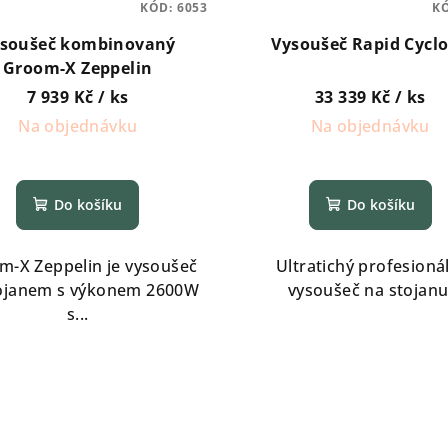
KÓD:
6053
K
soušeč kombinovaný
Vysoušeč Rapid Cycl
Groom-X Zeppelin
7 939 Kč
/ ks
33 339 Kč
/ ks
Na objednávku
Na objednávku
Do košíku
Do košíku
m-X Zeppelin je vysoušeč
Ultratichý profesioná
tojanem s výkonem 2600W
vysoušeč na stojanu
s...