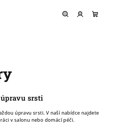
Hledat
Přihlášení
Nákupní
košík
ry
úpravu srsti
každou úpravu srsti. V naší nabídce najdete
práci v salonu nebo domácí péči.