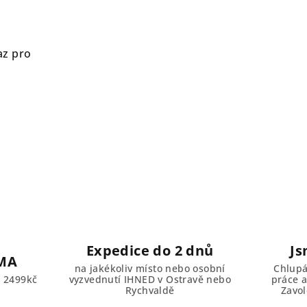
az pro
Expedice do 2 dnů
Js
MA
na jakékoliv místo nebo osobní
Chlupá
d 2499kč
vyzvednutí IHNED v Ostravě nebo
práce a
Rychvaldě
Zavol