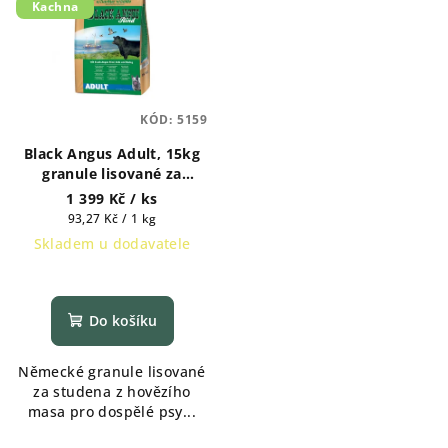
r
Kachna
p
o
i
d
s
u
p
k
KÓD:
5159
r
t
Black Angus Adult, 15kg
o
ů
granule lisované za
d
studena, hovězí maso
1 399 Kč
/ ks
u
Měrná
93,27 Kč / 1 kg
k
cena:
Skladem u dodavatele
t
ů
Do košíku
Německé granule lisované
za studena z hovězího
masa pro dospělé psy...