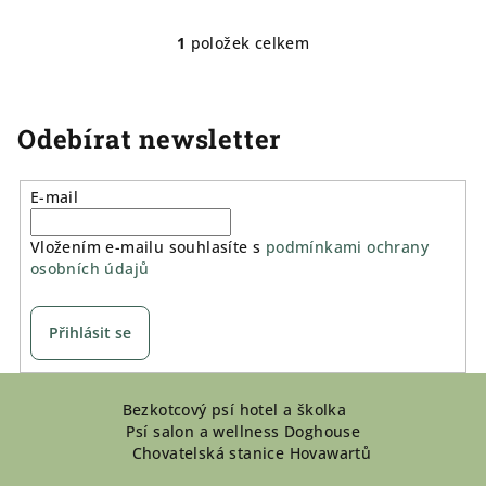
1
položek celkem
O
v
l
á
Odebírat newsletter
d
a
E-mail
c
í
Vložením e-mailu souhlasíte s
podmínkami ochrany
p
osobních údajů
r
v
k
Přihlásit se
y
v
Z
ý
Bezkotcový psí hotel a školka
á
p
Psí salon a wellness Doghouse
p
i
Chovatelská stanice Hovawartů
a
s