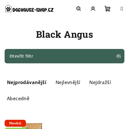
Přejít
na
obsah
Nákupn
Hledat
Přihlášení
Black Angus
košík
Otevřít filtr
Ř
a
Nejprodávanější
Nejlevnější
Nejdražší
z
e
Abecedně
n
í
V
p
Hovězí
ý