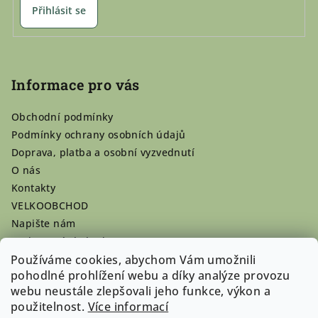
Přihlásit se
Informace pro vás
Obchodní podmínky
Podmínky ochrany osobních údajů
Doprava, platba a osobní vyzvednutí
O nás
Kontakty
VELKOOBCHOD
Napište nám
Hodnocení obchodu
Registrace se vyplatí!
Používáme cookies, abychom Vám umožnili
pohodlné prohlížení webu a díky analýze provozu
Pamlsky na míru
webu neustále zlepšovali jeho funkce, výkon a
Nepřevzaté dobírky
použitelnost.
Více informací