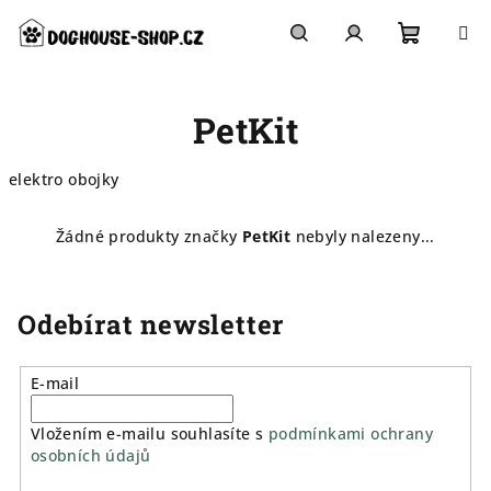
Přejít
na
obsah
Nákupn
Hledat
Přihlášení
PetKit
košík
elektro obojky
Žádné produkty značky
PetKit
nebyly nalezeny...
Odebírat newsletter
E-mail
Vložením e-mailu souhlasíte s
podmínkami ochrany
osobních údajů