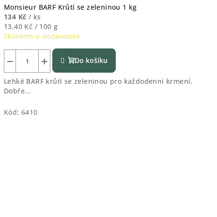
Monsieur BARF Krůtí se zeleninou 1 kg
134 Kč
/ ks
Měrná
13,40 Kč / 100 g
cena:
Skladem u dodavatele
−
+
Do košíku
Lehké BARF krůtí se zeleninou pro každodenní krmení.
Dobře...
Kód:
6410