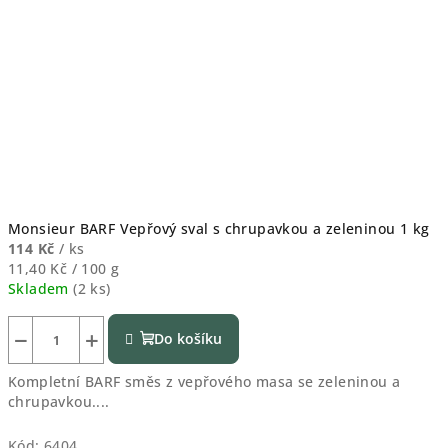
Monsieur BARF Vepřový sval s chrupavkou a zeleninou 1 kg
114 Kč
/ ks
Měrná
11,40 Kč / 100 g
cena:
Skladem
(
2 ks
)
−
+
Do košíku
Kompletní BARF směs z vepřového masa se zeleninou a
chrupavkou....
Kód:
6404