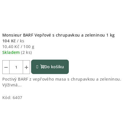
Monsieur BARF Vepřové s chrupavkou a zeleninou 1 kg
104 Kč
/ ks
Měrná
10,40 Kč / 100 g
cena:
Skladem
(
2 ks
)
−
+
Do košíku
Poctivý BARF z vepřového masa s chrupavkou a zeleninou.
Výživná...
Kód:
6407