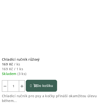
Chladící ručník růžový
169 Kč
/ ks
Měrná
169 Kč / 1 ks
cena:
Skladem
(
3 ks
)
−
+
Do košíku
Chladicí ručník pro psy a kočky přináší okamžitou úlevu
během...