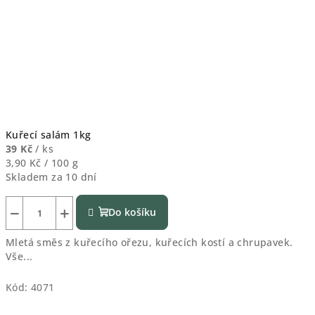
Kuřecí salám 1kg
39 Kč
/ ks
Měrná
3,90 Kč / 100 g
cena:
Skladem za 10 dní
−
+
Do košíku
Mletá směs z kuřecího ořezu, kuřecích kostí a chrupavek.
Vše...
Kód:
4071