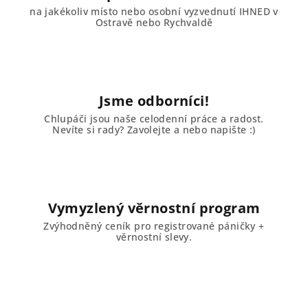
na jakékoliv místo nebo osobní vyzvednutí IHNED v
Ostravě nebo Rychvaldě
Jsme odborníci!
Chlupáči jsou naše celodenní práce a radost.
Nevíte si rady? Zavolejte a nebo napište :)
Vymyzlený věrnostní program
Zvýhodněný ceník pro registrované páničky +
věrnostní slevy.