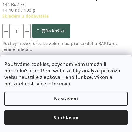
144 Kč
/ ks
Měrná
14,40 Kč / 100 g
cena:
Skladem u dodavatele
−
+
Do košíku
Poctivý hovězí ořez se zeleninou pro každého BARFaře.
Jemně mletá...
Kód:
6398
Používáme cookies, abychom Vám umožnili
pohodlné prohlížení webu a díky analýze provozu
webu neustále zlepšovali jeho funkce, výkon a
použitelnost.
Více informací
Nastavení
Souhlasím