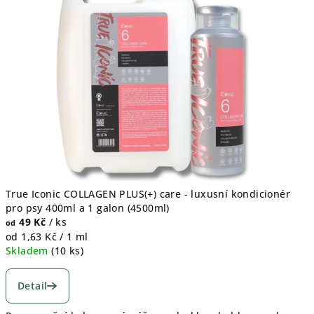
True Iconic COLLAGEN PLUS(+) care - luxusní kondicionér
pro psy 400ml a 1 galon (4500ml)
49 Kč
/ ks
od
Měrná
od 1,63 Kč / 1 ml
cena:
Skladem
(
10 ks
)
Detail