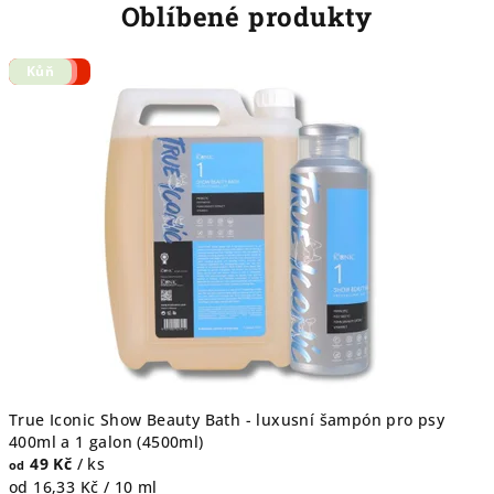
Oblíbené produkty
Hovězí
Kuře
Kůň
True Iconic Show Beauty Bath - luxusní šampón pro psy
400ml a 1 galon (4500ml)
49 Kč
/ ks
od
Měrná
od 16,33 Kč / 10 ml