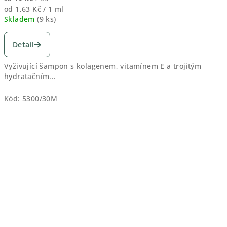
Měrná
od 1,63 Kč / 1 ml
cena:
Skladem
(
9 ks
)
Průměrné
hodnocení
Detail
produktu
je
Vyživující šampon s kolagenem, vitamínem E a trojitým
4,5
hydratačním...
z
5
Kód:
5300/30M
hvězdiček.