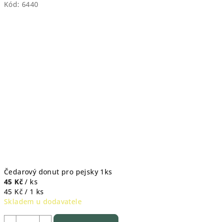
Kód:
6440
Čedarový donut pro pejsky 1ks
45 Kč
/ ks
Měrná
45 Kč / 1 ks
cena:
Skladem u dodavatele