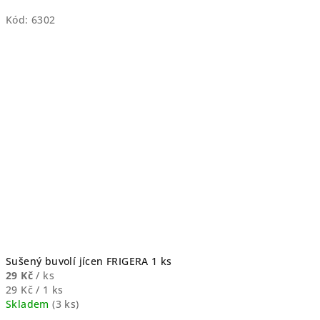
Kód:
6302
Sušený buvolí jícen FRIGERA 1 ks
29 Kč
/ ks
Měrná
29 Kč / 1 ks
cena:
Skladem
(
3 ks
)