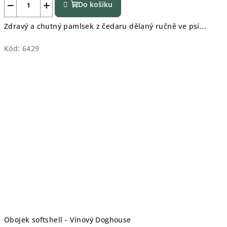
−
+
Do košíku
Zdravý a chutný pamlsek z čedaru dělaný ručně ve psí...
Kód:
6429
Obojek softshell - Vínový Doghouse