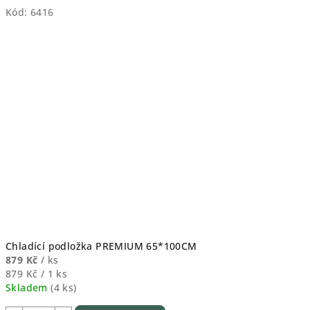
Kód:
6416
Chladící podložka PREMIUM 65*100CM
879 Kč
/ ks
Měrná
879 Kč / 1 ks
cena:
Skladem
(
4 ks
)