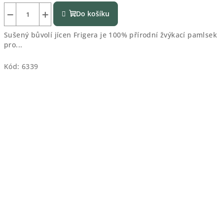
−
+
Do košíku
Sušený bůvolí jícen Frigera je 100% přírodní žvýkací pamlsek
pro...
Kód:
6339