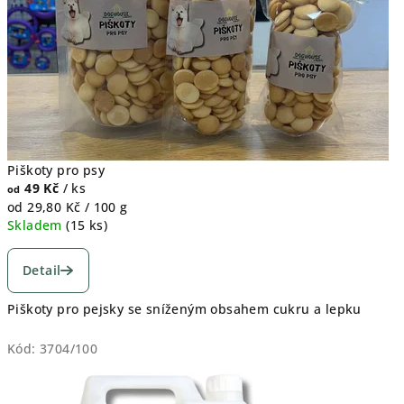
Piškoty pro psy
49 Kč
/ ks
od
Měrná
od 29,80 Kč / 100 g
cena:
Skladem
(
15 ks
)
Detail
Piškoty pro pejsky se sníženým obsahem cukru a lepku
Kód:
3704/100