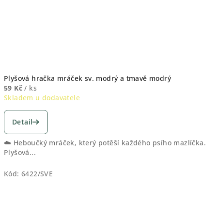
Plyšová hračka mráček sv. modrý a tmavě modrý
59 Kč
/ ks
Skladem u dodavatele
Detail
☁️ Heboučký mráček, který potěší každého psího mazlíčka.
Plyšová...
Kód:
6422/SVE