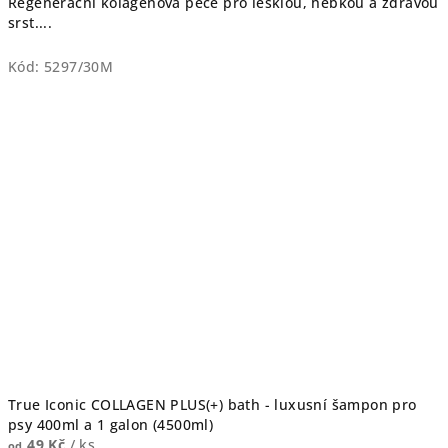
Regenerační kolagenová péče pro lesklou, hebkou a zdravou
srst....
Kód:
5297/30M
True Iconic COLLAGEN PLUS(+) bath - luxusní šampon pro
psy 400ml a 1 galon (4500ml)
49 Kč
/ ks
od