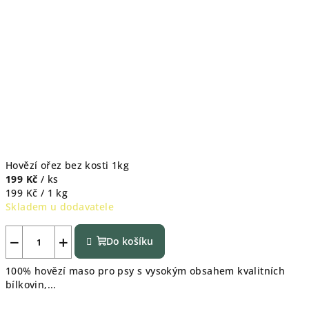
Hovězí ořez bez kosti 1kg
199 Kč
/ ks
Měrná
199 Kč / 1 kg
cena:
Skladem u dodavatele
−
+
Do košíku
100% hovězí maso pro psy s vysokým obsahem kvalitních
bílkovin,...