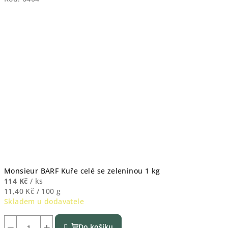
Monsieur BARF Kuře celé se zeleninou 1 kg
114 Kč
/ ks
Měrná
11,40 Kč / 100 g
cena:
Skladem u dodavatele
−
+
Do košíku