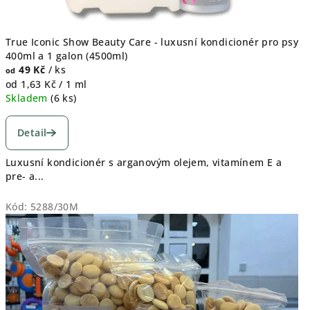
True Iconic Show Beauty Care - luxusní kondicionér pro psy
400ml a 1 galon (4500ml)
49 Kč
/ ks
od
Měrná
od 1,63 Kč / 1 ml
cena:
Skladem
(
6 ks
)
Detail
Luxusní kondicionér s arganovým olejem, vitamínem E a
pre- a...
Kód:
5288/30M