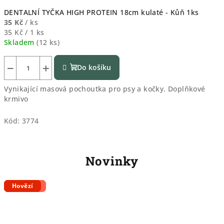
DENTALNÍ TYČKA HIGH PROTEIN 18cm kulaté - Kůň 1ks
35 Kč
/ ks
Měrná
35 Kč / 1 ks
cena:
Skladem
(
12 ks
)
−
+
Do košíku
Vynikající masová pochoutka pro psy a kočky. Doplňkové
krmivo
Kód:
3774
Novinky
Hovězí
Krůta
Vepřové
Vepřové
Kuře
Hovězí
Hovězí