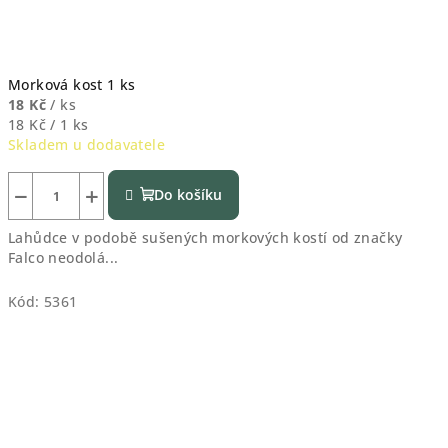
Morková kost 1 ks
18 Kč
/ ks
Měrná
18 Kč / 1 ks
cena:
Skladem u dodavatele
−
+
Do košíku
Lahůdce v podobě sušených morkových kostí od značky
Falco neodolá...
Kód:
5361