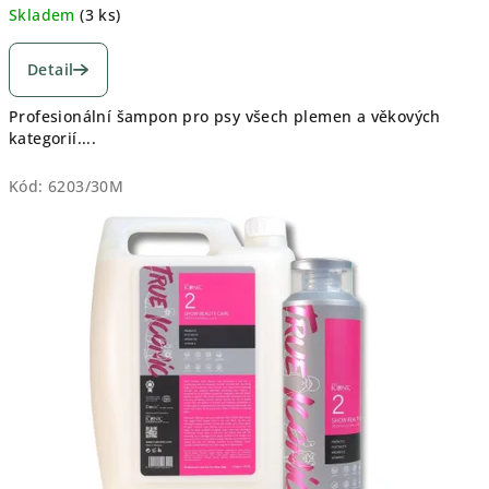
cena:
Skladem
(
3 ks
)
Průměrné
hodnocení
Detail
produktu
je
Profesionální šampon pro psy všech plemen a věkových
5,0
kategorií....
z
5
Kód:
6203/30M
hvězdiček.