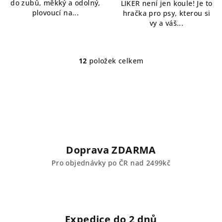
do zubů, měkký a odolný,
LIKER není jen koule! Je to
plovoucí na...
hračka pro psy, kterou si
vy a váš...
12
položek celkem
O
v
l
á
d
a
c
í
Doprava ZDARMA
p
Pro objednávky po ČR nad 2499kč
r
v
k
y
v
Expedice do 2 dnů