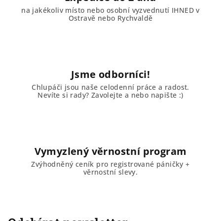
ý
na jakékoliv místo nebo osobní vyzvednutí IHNED v
p
Ostravě nebo Rychvaldě
i
s
u
Jsme odborníci!
Chlupáči jsou naše celodenní práce a radost.
Nevíte si rady? Zavolejte a nebo napište :)
Vymyzlený věrnostní program
Zvýhodněný ceník pro registrované páničky +
věrnostní slevy.