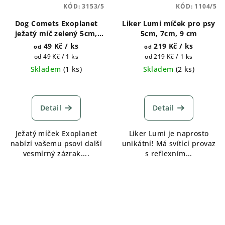
KÓD:
3153/5
KÓD:
1104/5
Dog Comets Exoplanet
Liker Lumi míček pro psy
ježatý míč zelený 5cm,
5cm, 7cm, 9 cm
8cm, 10cm
49 Kč
/ ks
219 Kč
/ ks
od
od
Měrná
Měrná
od 49 Kč / 1 ks
od 219 Kč / 1 ks
cena:
cena:
Skladem
(
1 ks
)
Skladem
(
2 ks
)
Detail
Detail
Ježatý míček Exoplanet
Liker Lumi je naprosto
nabízí vašemu psovi další
unikátní! Má svítící provaz
vesmírný zázrak....
s reflexním...