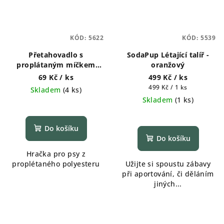
KÓD:
5622
KÓD:
5539
Přetahovadlo s
SodaPup Létající talíř -
proplátaným míčkem
oranžový
ŽLUTÉ 23cm
69 Kč
/ ks
499 Kč
/ ks
Měrná
499 Kč / 1 ks
Skladem
(
4 ks
)
cena:
Skladem
(
1 ks
)
Do košíku
Do košíku
Hračka pro psy z
proplétaného polyesteru
Užijte si spoustu zábavy
při aportování, či děláním
jiných...