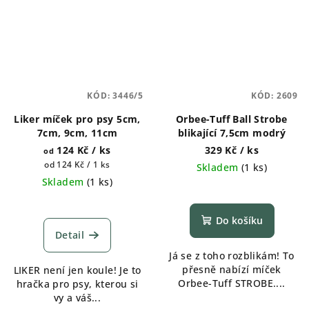
KÓD:
3446/5
KÓD:
2609
Liker míček pro psy 5cm,
Orbee-Tuff Ball Strobe
7cm, 9cm, 11cm
blikající 7,5cm modrý
124 Kč
/ ks
329 Kč
/ ks
od
Měrná
od 124 Kč / 1 ks
Skladem
(
1 ks
)
cena:
Skladem
(
1 ks
)
Do košíku
Detail
Já se z toho rozblikám! To
přesně nabízí míček
LIKER není jen koule! Je to
Orbee-Tuff STROBE....
hračka pro psy, kterou si
vy a váš...