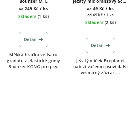
Bounzer M, L
ježatý míč oranžový 5cm,
8cm, 10cm
249 Kč
/ ks
49 Kč
/ ks
od
od
Měrná
od 49 Kč / 1 ks
Skladem
(
1 ks
)
cena:
Skladem
(
2 ks
)
Detail
Detail
Měkká hračka ve tvaru
granátu z elastické gumy
Ježatý míček Exoplanet
Bounzer KONG pro psy.
nabízí vašemu psovi další
vesmírný zázrak....