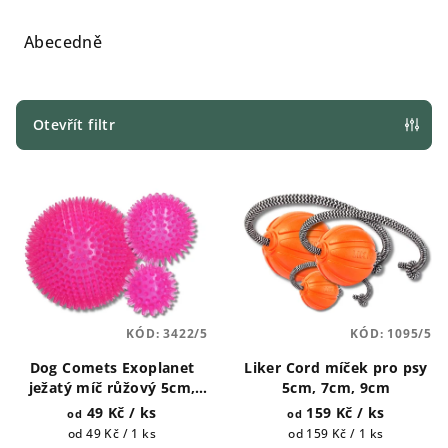
z
e
Abecedně
n
í
p
Otevřít filtr
r
V
o
ý
d
p
u
i
k
s
t
p
ů
KÓD:
3422/5
KÓD:
1095/5
r
Dog Comets Exoplanet
Liker Cord míček pro psy
o
ježatý míč růžový 5cm,
5cm, 7cm, 9cm
d
8cm, 10cm
49 Kč
/ ks
159 Kč
/ ks
od
od
u
Měrná
Měrná
od 49 Kč / 1 ks
od 159 Kč / 1 ks