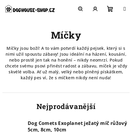
Přejít
na
obsah
Nákupn
Hledat
Přihlášení
Míčky
košík
Míčky jsou boží! A to vám potvrdí každý pejsek, který si s
nimi užil spoustu zábavy! Jsou ideální na házení, kousání,
nebo prostě jen tak na honění – nikdy neomrzí. Pokud
chcete svému psovi přinést radost a zábavu, míček je vždy
skvélé volba. Ať už malý, velký nebo plněný pískátkem,
každý pes ví, že s míčkem nikdy není nuda!
Nejprodávanější
Dog Comets Exoplanet ježatý míč růžový
5cm, 8cm, 10cm