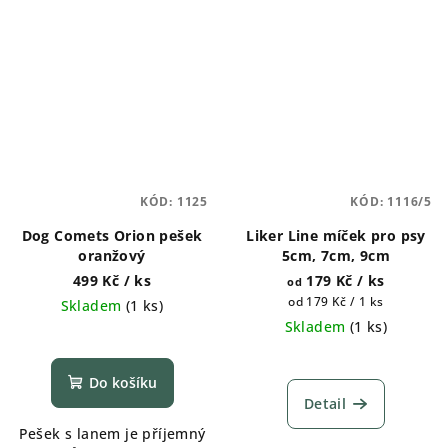
KÓD:
1125
KÓD:
1116/5
Dog Comets Orion pešek
Liker Line míček pro psy
oranžový
5cm, 7cm, 9cm
499 Kč
/ ks
179 Kč
/ ks
od
Měrná
od 179 Kč / 1 ks
Skladem
(
1 ks
)
cena:
Skladem
(
1 ks
)
Do košíku
Detail
Pešek s lanem je příjemný