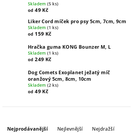
Skladem
(
5 ks
)
49 Kč
od
Liker Cord míček pro psy 5cm, 7cm, 9cm
Skladem
(
1 ks
)
159 Kč
od
Hračka guma KONG Bounzer M, L
Skladem
(
1 ks
)
249 Kč
od
Dog Comets Exoplanet ježatý míč
oranžový 5cm, 8cm, 10cm
Skladem
(
2 ks
)
49 Kč
od
Ř
a
Nejprodávanější
Nejlevnější
Nejdražší