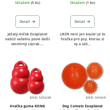
k
cena:
cena:
Skladem
(
5 ks
)
Skladem
(
1 ks
)
t
ů
Detail
Detail
Ježatý míček Exoplanet
LIKER není jen koule! Je to
nabízí vašemu psovi další
hračka pro psy, kterou si
vesmírný zázrak....
vy a váš...
KÓD:
5252/M
KÓD:
3434/5
Hračka guma KONG
Dog Comets Exoplanet