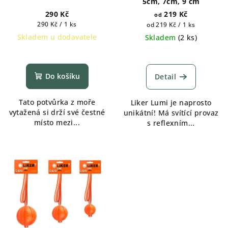
5cm, 7cm, 9 cm
290 Kč
219 Kč
od
Měrná
290 Kč / 1 ks
Měrná
od 219 Kč / 1 ks
cena:
cena:
Skladem u dodavatele
Skladem
(
2 ks
)
Do košíku
Detail
Tato potvůrka z moře
Liker Lumi je naprosto
vytažená si drží své čestné
unikátní! Má svítící provaz
místo mezi...
s reflexním...