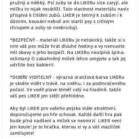
pružný a měkký. Psí zuby se do LIKERu sice zaryjí, ale
míčku to nijak neublíží. Tato vlastnost materiálu navíc
přispívá k čištění zubů. LIKER je šetrný k zubům i k
dásním, kousání nebolí ani starší psy s citlivým
chrupem a zuby se neobrušují.
*BEZPEČNÝ - materiál LIKERu je netoxický, takže si s
ním váš pes může hrát dlouhé hodiny a vy nemusíte
mít obavy o jeho bezpečí. Na LIKERu neulpívá špína,
oslintaný či zabahněný míček lehce umyjete a tak jej
udržíte bez bakterií.
*DOBŘE VIDITELNÝ - výrazná oranžová barva LIKERu
je skvěle vidět v trávě, na sněhu, i za podmračeného
počasí. Ve vodě plave téměř celý na hladině, takže
váš pes LIKER jen stěží přehlédne.
Aby byl LIKER pro vašeho pejska stále atraktivní,
doporučujeme po hře schovat. Každá další hra pak
bude plná nadšení a míček se neomrzí. LIKER není
jen koule! Je to hračka, kterou si vy a váš mazlíček
zamilujete!