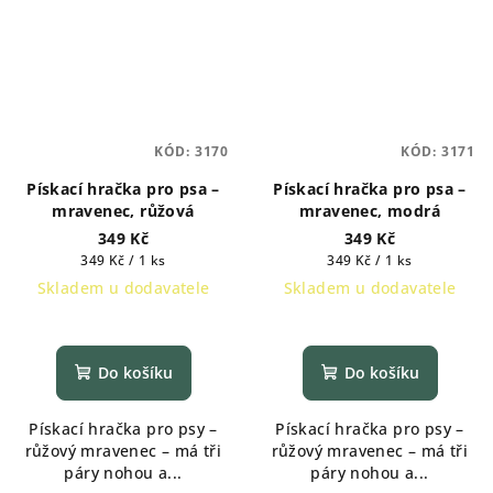
KÓD:
3170
KÓD:
3171
Pískací hračka pro psa –
Pískací hračka pro psa –
mravenec, růžová
mravenec, modrá
349 Kč
349 Kč
Měrná
Měrná
349 Kč / 1 ks
349 Kč / 1 ks
cena:
cena:
Skladem u dodavatele
Skladem u dodavatele
Do košíku
Do košíku
Pískací hračka pro psy –
Pískací hračka pro psy –
růžový mravenec – má tři
růžový mravenec – má tři
páry nohou a...
páry nohou a...