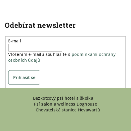
Odebírat newsletter
E-mail
Vložením e-mailu souhlasíte s
podmínkami ochrany
osobních údajů
Přihlásit se
Z
Bezkotcový psí hotel a školka
á
Psí salon a wellness Doghouse
p
Chovatelská stanice Hovawartů
a
t