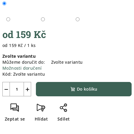
od
159 Kč
Měrná
od 159 Kč / 1 ks
cena:
Zvolte variantu
Můžeme doručit do:
Zvolte variantu
Možnosti doručení
Kód:
Zvolte variantu
−
+
Do košíku
Zeptat se
Hlídat
Sdílet