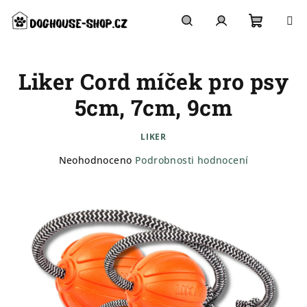
Přejít
na
obsah
Nákupn
Hledat
Přihlášení
Liker Cord míček pro psy
košík
5cm, 7cm, 9cm
LIKER
Průměrné
Neohodnoceno
Podrobnosti hodnocení
hodnocení
produktu
je
0,0
z
5
hvězdiček.