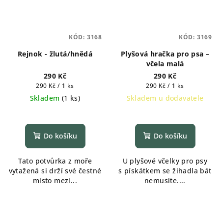
KÓD:
3168
KÓD:
3169
Rejnok - žlutá/hnědá
Plyšová hračka pro psa –
včela malá
290 Kč
290 Kč
Měrná
Měrná
290 Kč / 1 ks
290 Kč / 1 ks
cena:
cena:
Skladem
(
1 ks
)
Skladem u dodavatele
Do košíku
Do košíku
Tato potvůrka z moře
U plyšové včelky pro psy
vytažená si drží své čestné
s pískátkem se žihadla bát
místo mezi...
nemusíte....