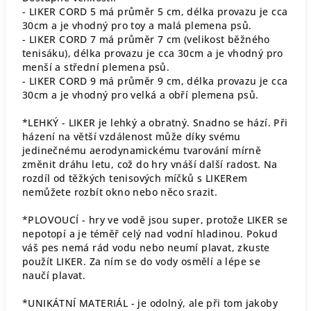
- LIKER CORD 5 má průměr 5 cm, délka provazu je cca
30cm a je vhodný pro toy a malá plemena psů.
- LIKER CORD 7 má průměr 7 cm (velikost běžného
tenisáku), délka provazu je cca 30cm a je vhodný pro
menší a střední plemena psů.
- LIKER CORD 9 má průměr 9 cm, délka provazu je cca
30cm a je vhodný pro velká a obří plemena psů.
*LEHKÝ - LIKER je lehký a obratný. Snadno se hází. Při
házení na větší vzdálenost může díky svému
jedinečnému aerodynamickému tvarování mírně
změnit dráhu letu, což do hry vnáší další radost. Na
rozdíl od těžkých tenisových míčků s LIKERem
nemůžete rozbít okno nebo něco srazit.
*PLOVOUCÍ - hry ve vodě jsou super, protože LIKER se
nepotopí a je téměř celý nad vodní hladinou. Pokud
váš pes nemá rád vodu nebo neumí plavat, zkuste
použít LIKER. Za ním se do vody osmělí a lépe se
naučí plavat.
*UNIKÁTNÍ MATERIÁL - je odolný, ale při tom jakoby