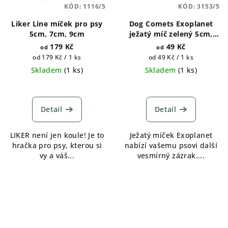
KÓD:
1116/5
KÓD:
3153/5
Liker Line míček pro psy
Dog Comets Exoplanet
5cm, 7cm, 9cm
ježatý míč zelený 5cm,
8cm, 10cm
179 Kč
49 Kč
od
od
Měrná
Měrná
od 179 Kč / 1 ks
od 49 Kč / 1 ks
cena:
cena:
Skladem
(
1 ks
)
Skladem
(
1 ks
)
Detail
Detail
LIKER není jen koule! Je to
Ježatý míček Exoplanet
hračka pro psy, kterou si
nabízí vašemu psovi další
vy a váš...
vesmírný zázrak....