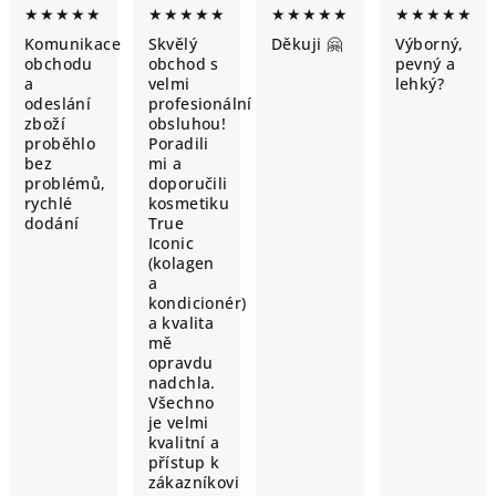
★★★★★
★★★★★
★★★★★
★★★★★
Komunikace
Skvělý
Děkuji 🤗
Výborný,
obchodu
obchod s
pevný a
a
velmi
lehký?
odeslání
profesionální
zboží
obsluhou!
proběhlo
Poradili
bez
mi a
problémů,
doporučili
rychlé
kosmetiku
dodání
True
Iconic
(kolagen
a
kondicionér)
a kvalita
mě
opravdu
nadchla.
Všechno
je velmi
kvalitní a
přístup k
zákazníkovi