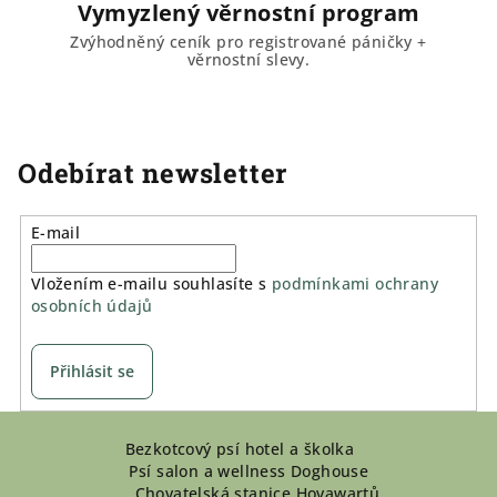
Vymyzlený věrnostní program
Zvýhodněný ceník pro registrované páničky +
věrnostní slevy.
Odebírat newsletter
E-mail
Vložením e-mailu souhlasíte s
podmínkami ochrany
osobních údajů
Přihlásit se
Z
Bezkotcový psí hotel a školka
á
Psí salon a wellness Doghouse
p
Chovatelská stanice Hovawartů