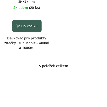
Měrná
39 Kč / 1 ks
cena:
Skladem
(
20 ks
)
Do košíku
Dávkovač pro produkty
značky True Iconic - 400ml
a 1000ml
5
položek celkem
O
v
l
á
d
a
c
í