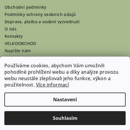
Obchodní podmínky
Podmínky ochrany osobních údajů
Doprava, platba a osobní vyzvednutí
O nás
Kontakty
VELKOOBCHOD
Napište nám
Hodnocení obchodu
Registrace se vyplatí!
Používáme cookies, abychom Vám umožnili
pohodlné prohlížení webu a díky analýze provozu
Pamlsky na míru
webu neustále zlepšovali jeho funkce, výkon a
Nepřevzaté dobírky
použitelnost.
Více informací
Nastavení
Copyright 2026
Doghouse-shop.cz
. Všechna práva
vyhrazena.
Souhlasím
Vytvořil Shoptet