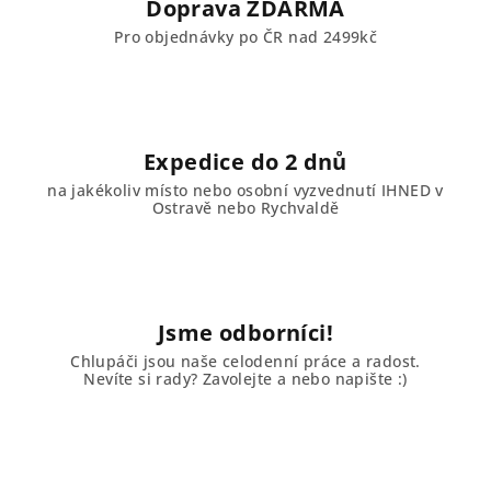
Doprava ZDARMA
p
Pro objednávky po ČR nad 2499kč
r
v
k
y
v
Expedice do 2 dnů
ý
na jakékoliv místo nebo osobní vyzvednutí IHNED v
p
Ostravě nebo Rychvaldě
i
s
u
Jsme odborníci!
Chlupáči jsou naše celodenní práce a radost.
Nevíte si rady? Zavolejte a nebo napište :)