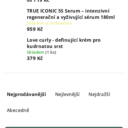
od
TRUE ICONIC 5S Serum – intenzivní
regenerační a vyživující sérum 180ml
Skladem u dodavatele
959 Kč
Love curly - definující krém pro
kudrnatou srst
Skladem
(
1 ks
)
379 Kč
Ř
a
Nejprodávanější
Nejlevnější
Nejdražší
z
e
Abecedně
n
í