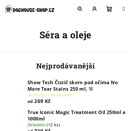
Přejít
na
obsah
Nákupn
Hledat
Přihlášení
Séra a oleje
košík
Nejprodávanější
Show Tech Čistič skvrn pod očima No
More Tear Stains 250 ml, 1l
Skladem u dodavatele
269 Kč
od
True Iconic Magic Treatment Oil 250ml a
1000ml
Skladem
(
12 ks
)
719 Kč