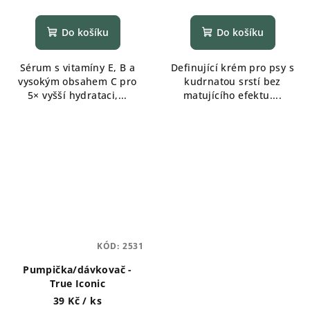
Do košíku
Do košíku
Sérum s vitamíny E, B a
Definující krém pro psy s
vysokým obsahem C pro
kudrnatou srstí bez
5× vyšší hydrataci,...
matujícího efektu....
KÓD:
2531
Pumpička/dávkovač -
True Iconic
39 Kč
/ ks