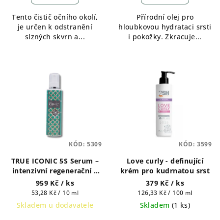
4,3
Tento čistič očního okolí,
Přírodní olej pro
z
je určen k odstranění
hloubkovou hydrataci srsti
5
slzných skvrn a...
i pokožky. Zkracuje...
hvězdiček.
KÓD:
5309
KÓD:
3599
TRUE ICONIC 5S Serum –
Love curly - definující
intenzivní regenerační a
krém pro kudrnatou srst
vyživující sérum 180ml
959 Kč
/ ks
379 Kč
/ ks
Měrná
Měrná
53,28 Kč / 10 ml
126,33 Kč / 100 ml
cena:
cena:
Skladem u dodavatele
Skladem
(
1 ks
)