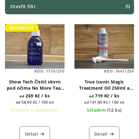
p
Otevřít filtr
r
V
o
BESTSELLER
ý
d
p
u
i
k
s
t
p
ů
KÓD:
1770/250
KÓD:
1647/250
r
Show Tech Čistič skvrn
True Iconic Magic
o
pod očima No More Tear
Treatment Oil 250ml a
d
Stains 250 ml, 1l
1000ml
269 Kč
/ ks
719 Kč
/ ks
od
od
u
Měrná
Měrná
od 58,90 Kč / 100 ml
od 191,90 Kč / 100 ml
k
cena:
cena:
Skladem u dodavatele
Skladem
(
12 ks
)
t
Průměrné
ů
hodnocení
produktu
Detail
Detail
je