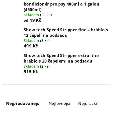
kondicionér pro psy 400ml a 1 galon
(4500ml)
Skladem
(
25 ks
)
49 Kč
od
Show tech Speed Stripper fine – hráblo s
12 čepelí na podsadu
Skladem
(
3 ks
)
499 Kč
Show tech Speed Stripper extra fine -
hráblo s 20 čepelemi na podsadu
Skladem
(
2 ks
)
515 Kč
Ř
a
Nejprodávanější
Nejlevnější
Nejdražší
z