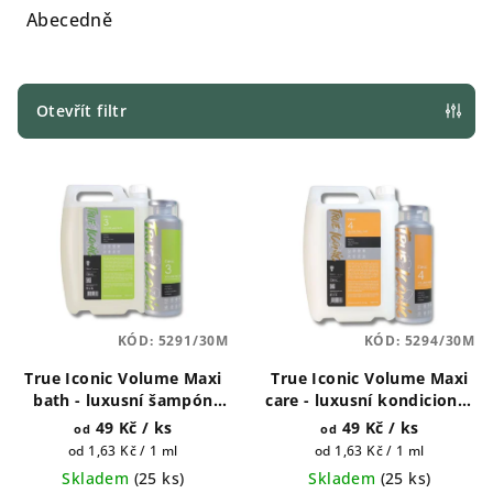
e
Abecedně
n
í
p
Otevřít filtr
r
V
o
ý
d
p
u
i
k
s
t
p
ů
KÓD:
5291/30M
KÓD:
5294/30M
r
True Iconic Volume Maxi
True Iconic Volume Maxi
o
bath - luxusní šampón
care - luxusní kondicionér
d
pro psy 400ml a 1 galon
pro psy 400ml a 1 galon
49 Kč
/ ks
49 Kč
/ ks
od
od
u
(4500ml)
(4500ml)
Měrná
Měrná
od 1,63 Kč / 1 ml
od 1,63 Kč / 1 ml
k
cena:
cena:
Skladem
(
25 ks
)
Skladem
(
25 ks
)