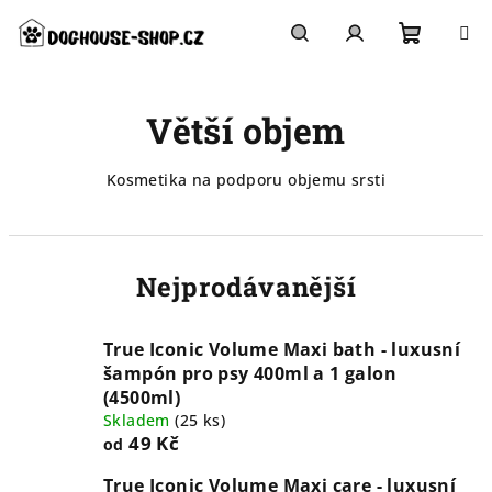
Přejít
na
obsah
Nákupn
Hledat
Přihlášení
Větší objem
košík
Kosmetika na podporu objemu srsti
Nejprodávanější
True Iconic Volume Maxi bath - luxusní
šampón pro psy 400ml a 1 galon
(4500ml)
Skladem
(
25 ks
)
49 Kč
od
True Iconic Volume Maxi care - luxusní