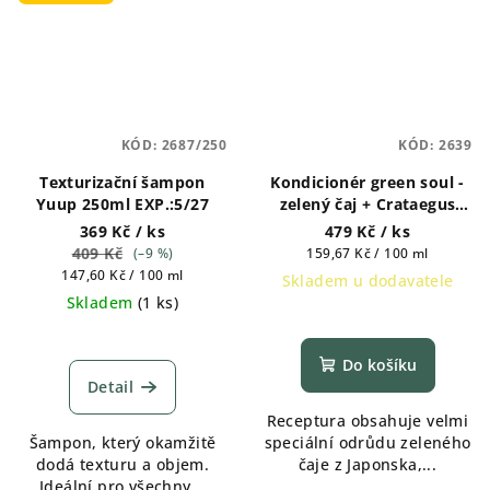
KÓD:
2687/250
KÓD:
2639
Texturizační šampon
Kondicionér green soul -
Yuup 250ml EXP.:5/27
zelený čaj + Crataegus
300ml
369 Kč
/ ks
479 Kč
/ ks
409 Kč
Měrná
(–9 %)
159,67 Kč / 100 ml
Měrná
cena:
147,60 Kč / 100 ml
Skladem u dodavatele
cena:
Skladem
(
1 ks
)
Průměrné
hodnocení
produktu
Do košíku
je
Detail
5,0
Receptura obsahuje velmi
z
Šampon, který okamžitě
speciální odrůdu zeleného
5
dodá texturu a objem.
čaje z Japonska,...
hvězdiček.
Ideální pro všechny...