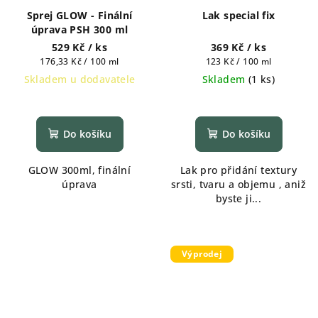
Sprej GLOW - Finální
Lak special fix
úprava PSH 300 ml
529 Kč
/ ks
369 Kč
/ ks
Měrná
Měrná
176,33 Kč / 100 ml
123 Kč / 100 ml
cena:
cena:
Skladem u dodavatele
Skladem
(
1 ks
)
Do košíku
Do košíku
GLOW 300ml, finální
Lak pro přidání textury
úprava
srsti, tvaru a objemu , aniž
byste ji...
Výprodej