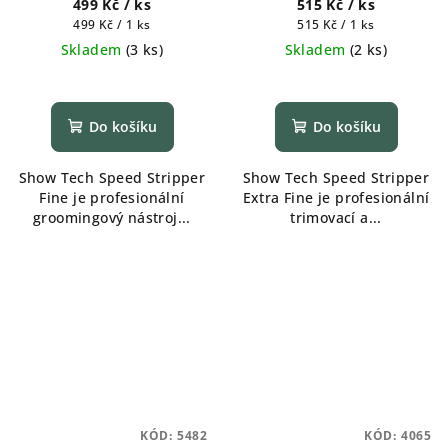
499 Kč
/ ks
515 Kč
/ ks
Měrná
Měrná
499 Kč / 1 ks
515 Kč / 1 ks
cena:
cena:
Skladem
(
3 ks
)
Skladem
(
2 ks
)
Do košíku
Do košíku
Show Tech Speed Stripper
Show Tech Speed Stripper
Fine je profesionální
Extra Fine je profesionální
groomingový nástroj...
trimovací a...
KÓD:
5482
KÓD:
4065