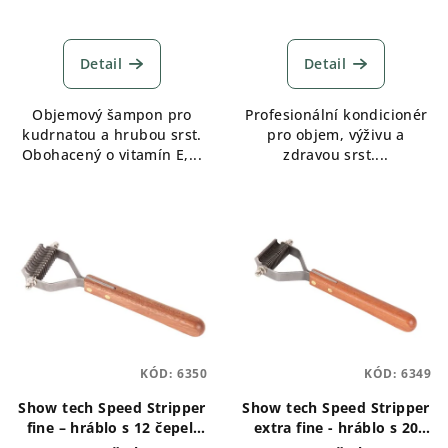
t
Průměrné
ů
hodnocení
produktu
Detail
Detail
je
5,0
Objemový šampon pro
Profesionální kondicionér
z
kudrnatou a hrubou srst.
pro objem, výživu a
5
Obohacený o vitamín E,...
zdravou srst....
hvězdiček.
KÓD:
6350
KÓD:
6349
Show tech Speed Stripper
Show tech Speed Stripper
fine – hráblo s 12 čepelí
extra fine - hráblo s 20
na podsadu
čepelemi na podsadu