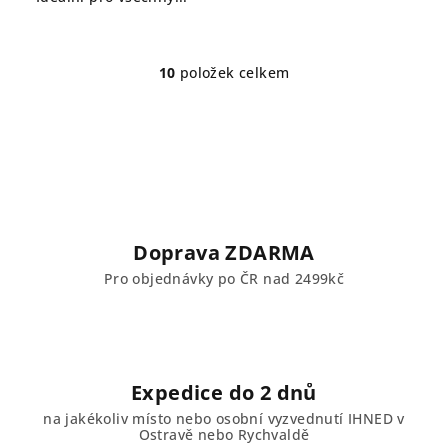
10
položek celkem
O
v
l
á
d
a
c
í
Doprava ZDARMA
p
Pro objednávky po ČR nad 2499kč
r
v
k
y
v
Expedice do 2 dnů
ý
na jakékoliv místo nebo osobní vyzvednutí IHNED v
p
Ostravě nebo Rychvaldě