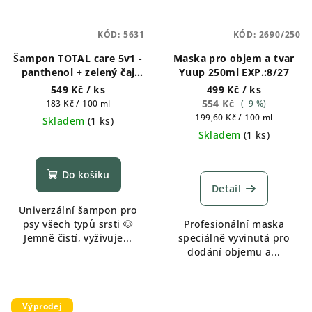
KÓD:
5631
KÓD:
2690/250
Šampon TOTAL care 5v1 -
Maska pro objem a tvar
panthenol + zelený čaj
Yuup 250ml EXP.:8/27
300ml
549 Kč
/ ks
499 Kč
/ ks
Měrná
554 Kč
183 Kč / 100 ml
(–9 %)
cena:
Měrná
199,60 Kč / 100 ml
Skladem
(
1 ks
)
cena:
Skladem
(
1 ks
)
Do košíku
Detail
Univerzální šampon pro
psy všech typů srsti 🐶
Profesionální maska
Jemně čistí, vyživuje...
speciálně vyvinutá pro
dodání objemu a...
Výprodej