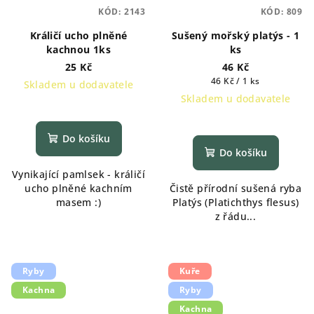
KÓD:
2143
KÓD:
809
Králičí ucho plněné
Sušený mořský platýs - 1
kachnou 1ks
ks
25 Kč
46 Kč
Měrná
46 Kč / 1 ks
Skladem u dodavatele
cena:
Skladem u dodavatele
Průměrné
hodnocení
Do košíku
produktu
Do košíku
je
Vynikající pamlsek - králičí
5,0
ucho plněné kachním
Čistě přírodní sušená ryba
z
masem :)
Platýs (Platichthys flesus)
5
z řádu...
hvězdiček.
Ryby
Kuře
Kachna
Ryby
Kachna