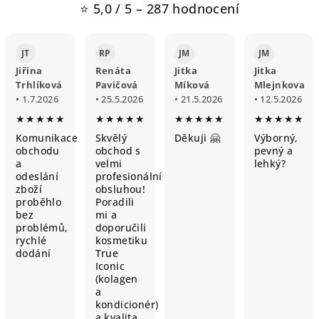
⭐ 5,0 / 5 – 287 hodnocení
JT
RP
JM
JM
Jiřina
Renáta
Jitka
Jitka
Trhlíková
Pavičová
Míková
Mlejnkova
• 1.7.2026
• 25.5.2026
• 21.5.2026
• 12.5.2026
★★★★★
★★★★★
★★★★★
★★★★★
Komunikace
Skvělý
Děkuji 🤗
Výborný,
obchodu
obchod s
pevný a
a
velmi
lehký?
odeslání
profesionální
zboží
obsluhou!
proběhlo
Poradili
bez
mi a
problémů,
doporučili
rychlé
kosmetiku
dodání
True
Iconic
(kolagen
a
kondicionér)
a kvalita