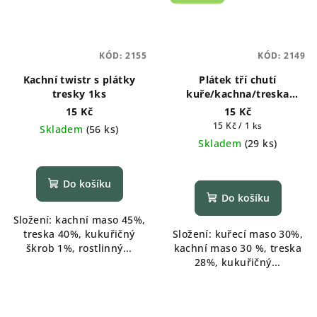
KÓD:
2155
KÓD:
2149
Kachní twistr s plátky
Plátek tří chutí
tresky 1ks
kuře/kachna/treska
měkké 1ks
15 Kč
15 Kč
Měrná
15 Kč / 1 ks
Skladem
(
56 ks
)
cena:
Skladem
(
29 ks
)
Průměrné
hodnocení
produktu
Do košíku
je
Do košíku
5,0
Složení: kachní maso 45%,
z
treska 40%, kukuřičný
Složení: kuřecí maso 30%,
5
škrob 1%, rostlinný...
kachní maso 30 %, treska
hvězdiček.
28%, kukuřičný...