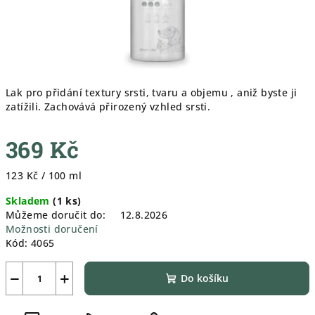
Lak pro přidání textury srsti, tvaru a objemu , aniž byste ji
zatížili. Zachovává přirozený vzhled srsti.
369 Kč
Měrná
123 Kč / 100 ml
cena:
Skladem
(
1 ks
)
Můžeme doručit do:
12.8.2026
Možnosti doručení
Kód:
4065
−
+
Do košíku