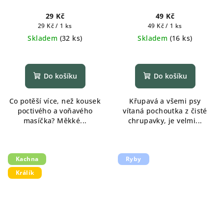
29 Kč
49 Kč
Měrná
Měrná
29 Kč / 1 ks
49 Kč / 1 ks
cena:
cena:
Skladem
(
32 ks
)
Skladem
(
16 ks
)
Do košíku
Do košíku
Co potěší více, než kousek
Křupavá a všemi psy
poctivého a voňavého
vítaná pochoutka z čisté
masíčka? Měkké...
chrupavky, je velmi...
Kachna
Ryby
Králík