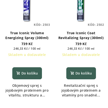
KÓD:
2503
KÓD:
2502
True Iconic Volume
True Iconic Coat
Energizing Spray (300ml)
Revitalizing Spray (300ml)
739 Kč
739 Kč
Měrná
Měrná
246,33 Kč / 100 ml
246,33 Kč / 100 ml
cena:
cena:
Skladem u dodavatele
Skladem u dodavatele
Do košíku
Do košíku
Objemový sprej s
Revitalizační sprej s
jojobovým proteinem pro
jojobovým proteinem a
vitalitu, strukturu a...
vitamíny pro snadné...