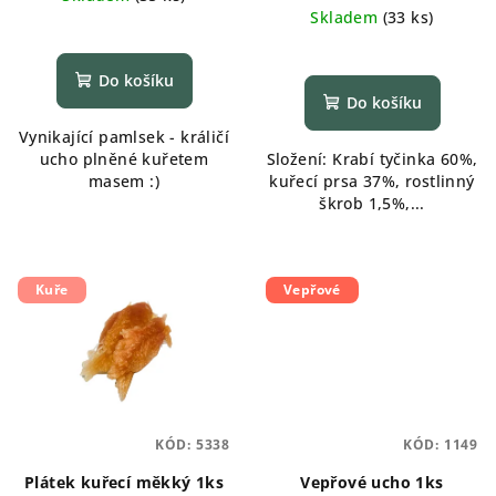
cena:
Skladem
(
33 ks
)
Do košíku
Do košíku
Vynikající pamlsek - králičí
ucho plněné kuřetem
Složení: Krabí tyčinka 60%,
masem :)
kuřecí prsa 37%, rostlinný
škrob 1,5%,...
Kuře
Vepřové
KÓD:
5338
KÓD:
1149
Plátek kuřecí měkký 1ks
Vepřové ucho 1ks