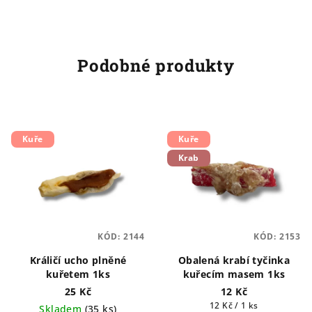
Podobné produkty
Kuře
Kuře
Krab
KÓD:
2144
KÓD:
2153
Králičí ucho plněné
Obalená krabí tyčinka
kuřetem 1ks
kuřecím masem 1ks
25 Kč
12 Kč
Měrná
12 Kč / 1 ks
Skladem
(
35 ks
)