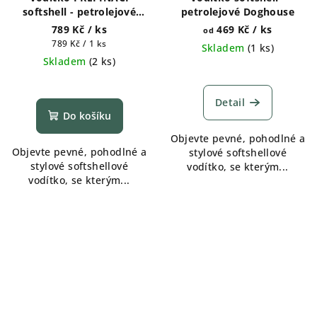
softshell - petrolejové
petrolejové Doghouse
Doghouse
789 Kč
/ ks
469 Kč
/ ks
od
Měrná
789 Kč / 1 ks
Skladem
(
1 ks
)
cena:
Skladem
(
2 ks
)
Detail
Do košíku
Objevte pevné, pohodlné a
Objevte pevné, pohodlné a
stylové softshellové
stylové softshellové
vodítko, se kterým...
vodítko, se kterým...