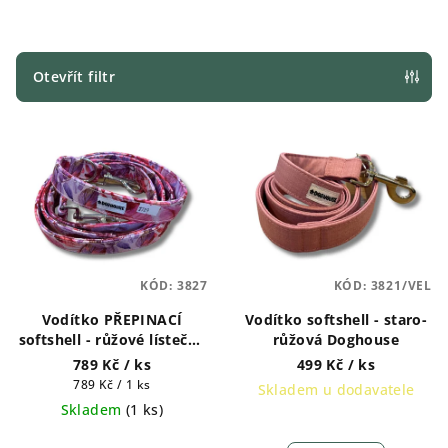
n
í
p
Otevřít filtr
r
V
o
ý
d
p
u
i
k
s
t
p
ů
KÓD:
3827
KÓD:
3821/VEL
r
Vodítko PŘEPINACÍ
Vodítko softshell - staro-
o
softshell - růžové lístečky
růžová Doghouse
d
Doghouse
789 Kč
/ ks
499 Kč
/ ks
u
Měrná
789 Kč / 1 ks
Skladem u dodavatele
k
cena:
Skladem
(
1 ks
)
t