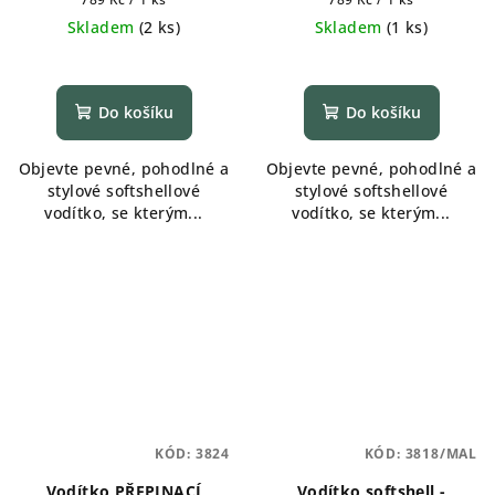
cena:
cena:
Skladem
(
2 ks
)
Skladem
(
1 ks
)
Do košíku
Do košíku
Objevte pevné, pohodlné a
Objevte pevné, pohodlné a
stylové softshellové
stylové softshellové
vodítko, se kterým...
vodítko, se kterým...
KÓD:
3824
KÓD:
3818/MAL
Vodítko PŘEPINACÍ
Vodítko softshell -