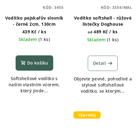
KÓD:
3455
KÓD:
3354/MAL
Vodítko pejskařův slovník
Vodítko softshell - růžové
- černé 2cm, 130cm
lístečky Doghouse
439 Kč
/ ks
489 Kč
/ ks
od
Skladem
(
1 ks
)
Skladem
(
1 ks
)
Do košíku
Detail
Softshellové vodítko s
Objevte pevné, pohodlné a
naším vlastním vzorem,
stylové softshellové
který jinde...
vodítko, se kterým...
Výprodej