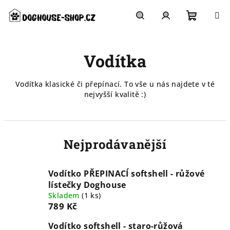
Přejít
na
obsah
Nákupn
Hledat
Přihlášení
Vodítka
košík
Vodítka klasické či přepínací. To vše u nás najdete v té
nejvyšší kvalitě :)
Nejprodávanější
Vodítko PŘEPINACÍ softshell - růžové
lístečky Doghouse
Skladem
(
1 ks
)
789 Kč
Vodítko softshell - staro-růžová