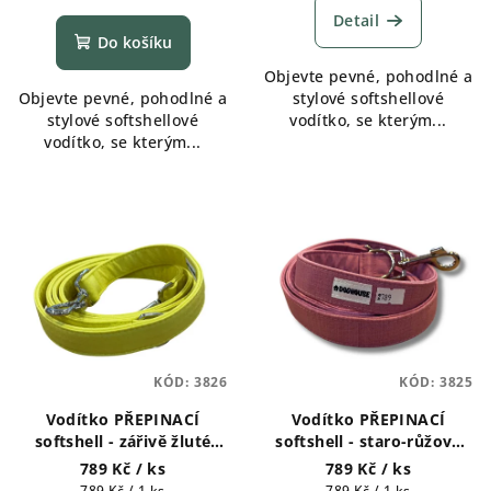
ů
Detail
Do košíku
Objevte pevné, pohodlné a
Objevte pevné, pohodlné a
stylové softshellové
stylové softshellové
vodítko, se kterým...
vodítko, se kterým...
KÓD:
3826
KÓD:
3825
Vodítko PŘEPINACÍ
Vodítko PŘEPINACÍ
softshell - zářivě žluté
softshell - staro-růžová
Doghouse
Doghouse
789 Kč
/ ks
789 Kč
/ ks
Měrná
Měrná
789 Kč / 1 ks
789 Kč / 1 ks