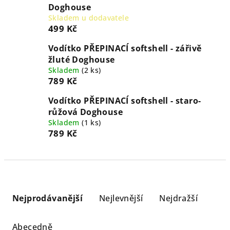
Doghouse
Skladem u dodavatele
499 Kč
Vodítko PŘEPINACÍ softshell - zářivě
žluté Doghouse
Skladem
(
2 ks
)
789 Kč
Vodítko PŘEPINACÍ softshell - staro-
růžová Doghouse
Skladem
(
1 ks
)
789 Kč
Ř
a
Nejprodávanější
Nejlevnější
Nejdražší
z
e
Abecedně