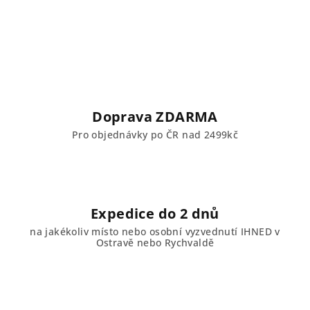
v
l
á
d
a
c
í
Doprava ZDARMA
p
Pro objednávky po ČR nad 2499kč
r
v
k
y
v
Expedice do 2 dnů
ý
na jakékoliv místo nebo osobní vyzvednutí IHNED v
p
Ostravě nebo Rychvaldě
i
s
u