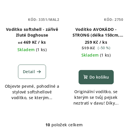
KÓD:
3351/MAL2
KÓD:
2750
Vodítko softshell - zářivě
Vodítko AVOKÁDO -
žluté Doghouse
STRONG (délka 150cm,
šířka 2,5cm)
469 Kč
/ ks
259 Kč
/ ks
od
519 Kč
(–50 %)
Skladem
(
1 ks
)
Skladem
(
1 ks
)
Detail
Do košíku
Objevte pevné, pohodlné a
Originální vodítko, se
stylové softshellové
kterým se tvůj pejsek
vodítko, se kterým...
neztratí v davu! Díky...
10
položek celkem
O