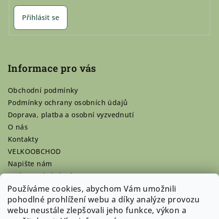
Přihlásit se
Informace pro vás
Obchodní podmínky
Podmínky ochrany osobních údajů
Doprava, platba a osobní vyzvednutí
O nás
Kontakty
VELKOOBCHOD
Napište nám
Hodnocení obchodu
Používáme cookies, abychom Vám umožnili
Registrace se vyplatí!
pohodlné prohlížení webu a díky analýze provozu
Pamlsky na míru
webu neustále zlepšovali jeho funkce, výkon a
Nepřevzaté dobírky