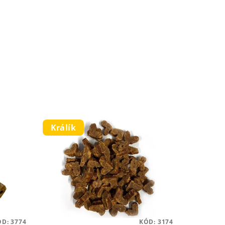
Králík
ÓD:
3774
KÓD:
3174