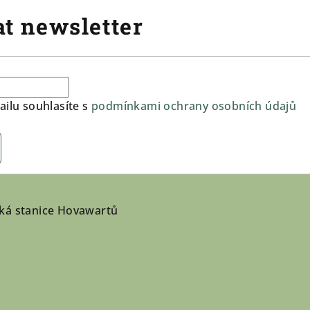
t newsletter
ilu souhlasíte s
podmínkami ochrany osobních údajů
ká stanice Hovawartů