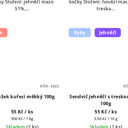
ky Složení: jehněčí maso
kočky Složení: hovězí ma
51%,...
treska...
e
Ryby
Jehněčí
KÓD:
2822
K
užek kuřecí měkký 100g
Sendvič jehněčí s tresko
100g
55 Kč
/ ks
55 Kč
/ ks
Měrná
Měrná
550 Kč / 1 kg
5,50 Kč / 10 g
cena:
cena:
Skladem
(
2 ks
)
Skladem
(
1 ks
)