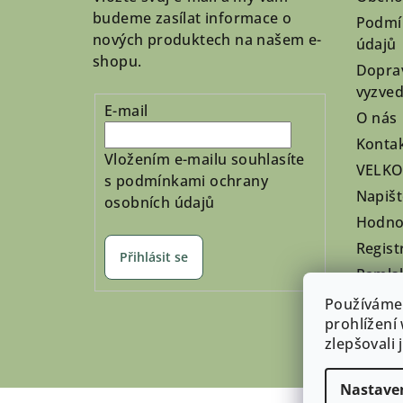
í
budeme zasílat informace o
Podmí
nových produktech na našem e-
údajů
shopu.
Doprav
vyzved
E-mail
O nás
Konta
Vložením e-mailu souhlasíte
VELK
s
podmínkami ochrany
Napiš
osobních údajů
Hodno
Regist
Přihlásit se
Pamls
Nepřev
Používáme
prohlížení
zlepšovali
Nastave