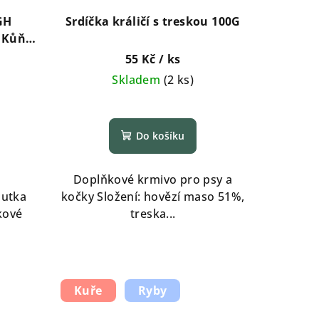
GH
Srdíčka králičí s treskou 100G
 Kůň
55 Kč
/ ks
Skladem
(
2 ks
)
Do košíku
Doplňkové krmivo pro psy a
outka
kočky Složení: hovězí maso 51%,
kové
treska...
Kuře
Ryby