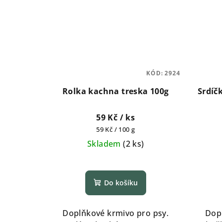
KÓD:
2924
Rolka kachna treska 100g
Srdíč
59 Kč
/ ks
Měrná
59 Kč / 100 g
cena:
Skladem
(
2 ks
)
Do košíku
Doplňkové krmivo pro psy.
Dop