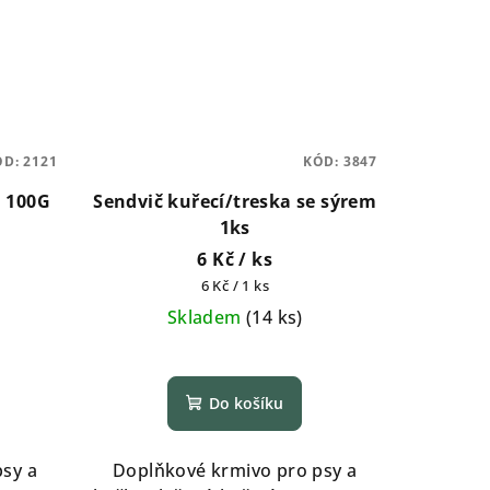
ÓD:
2121
KÓD:
3847
u 100G
Sendvič kuřecí/treska se sýrem
1ks
6 Kč
/ ks
Měrná
6 Kč / 1 ks
cena:
Skladem
(
14 ks
)
Do košíku
sy a
Doplňkové krmivo pro psy a