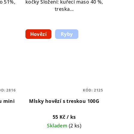
so 51%,
kočky Složení: kuřecí maso 40 %,
treska...
Hovězí
Ryby
ÓD:
2816
KÓD:
2125
u mini
Mlsky hovězí s treskou 100G
55 Kč
/ ks
Skladem
(
2 ks
)