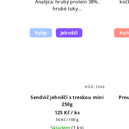
Analýza: hrubý protein 38%,
koč
hrubé tuky...
Ryby
Jehněčí
Kuř
KÓD:
3586
Sendvič jehněčí s treskou mini
Pro
250g
125 Kč
/ ks
Měrná
50 Kč / 100 g
cena:
Skladem
(
1 ks
)