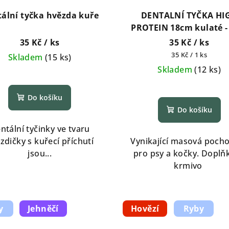
ální tyčka hvězda kuře
DENTALNÍ TYČKA HI
PROTEIN 18cm kulaté -
1ks
35 Kč
/ ks
35 Kč
/ ks
Měrná
35 Kč / 1 ks
Skladem
(
15 ks
)
cena:
Skladem
(
12 ks
)
Do košíku
Do košíku
ntální tyčinky ve tvaru
zdičky s kuřecí příchutí
Vynikající masová poch
jsou...
pro psy a kočky. Doplň
krmivo
y
Jehněčí
Hovězí
Ryby