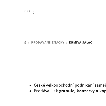
Přejít
na
CZK
obsah
/
PRODÁVANÉ ZNAČKY
/
KRMIVA SALAČ
DOMŮ
České velkoobchodní podnikání zamě
Prodávají jak
granule, konzervy a ka