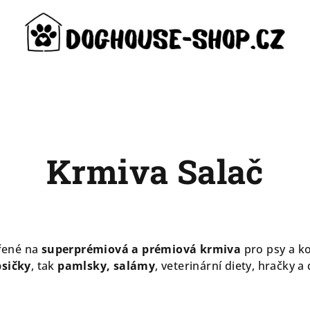
Krmiva Salač
řené na
superprémiová a prémiová krmiva
pro psy a k
psičky
, tak
pamlsky, salámy
, veterinární diety, hračky a