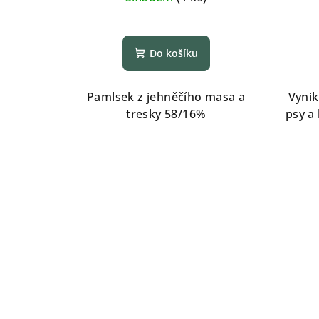
Do košíku
Pamlsek z jehněčího masa a
Vynik
tresky 58/16%
psy a