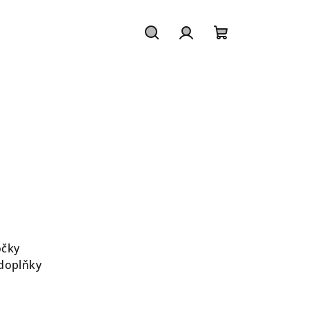
Hledat
Přihlášení
Nákupní
košík
očky
 doplňky