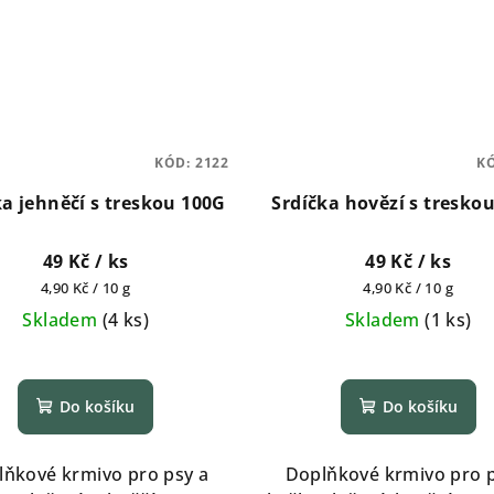
KÓD:
2122
K
ka jehněčí s treskou 100G
Srdíčka hovězí s tresko
49 Kč
/ ks
49 Kč
/ ks
Měrná
Měrná
4,90 Kč / 10 g
4,90 Kč / 10 g
cena:
cena:
Skladem
(
4 ks
)
Skladem
(
1 ks
)
Do košíku
Do košíku
lňkové krmivo pro psy a
Doplňkové krmivo pro p