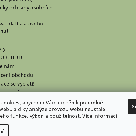
nky ochrany osobních
a, platba a osobní
nutí
kty
OOBCHOD
te nám
cení obchodu
race se vyplatí!
ky na míru
zaté dobírky
 cookies, abychom Vám umožnili pohodlné
S
 webu a díky analýze provozu webu neustále
 jeho funkce, výkon a použitelnost.
Více informací
ní