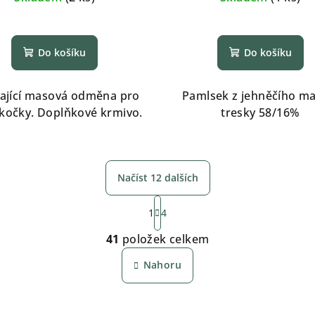
Do košíku
Do košíku
ající masová odměna pro
Pamlsek z jehněčího ma
 kočky. Doplňkové krmivo.
tresky 58/16%
Načíst 12 dalších
S
1
4
t
O
r
41
položek celkem
v
á
Nahoru
n
l
k
á
o
d