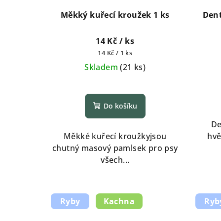
r
d
Měkký kuřecí kroužek 1 ks
Dent
o
u
14 Kč
/ ks
d
k
Měrná
14 Kč / 1 ks
u
cena:
t
Skladem
(
21 ks
)
k
ů
t
Do košíku
ů
De
Měkké kuřecí kroužkyjsou
hvě
chutný masový pamlsek pro psy
všech...
Ryby
Kachna
Ryb