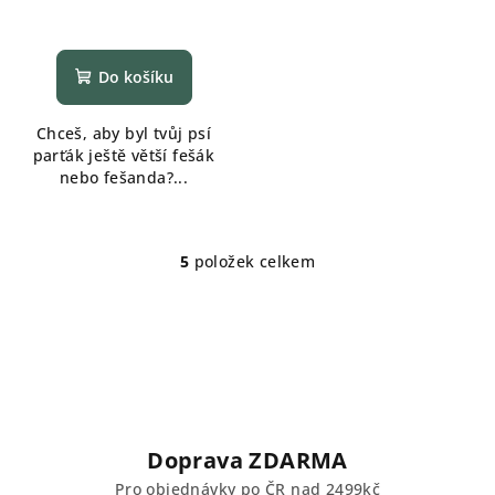
Do košíku
Chceš, aby byl tvůj psí
parťák ještě větší fešák
nebo fešanda?...
5
položek celkem
O
v
l
á
d
a
c
í
Doprava ZDARMA
p
Pro objednávky po ČR nad 2499kč