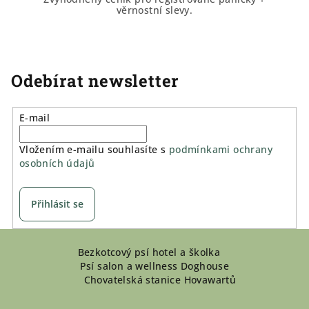
věrnostní slevy.
Odebírat newsletter
E-mail
Vložením e-mailu souhlasíte s
podmínkami ochrany
osobních údajů
Přihlásit se
Z
Bezkotcový psí hotel a školka
á
Psí salon a wellness Doghouse
p
Chovatelská stanice Hovawartů
a