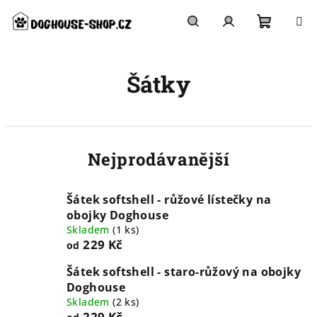
Přejít
na
obsah
Nákupn
Hledat
Přihlášení
Šátky
košík
Nejprodávanější
Šátek softshell - růžové lístečky na
obojky Doghouse
Skladem
(
1 ks
)
229 Kč
od
Šátek softshell - staro-růžový na obojky
Doghouse
Skladem
(
2 ks
)
229 Kč