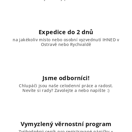
r
v
k
y
v
Expedice do 2 dnů
ý
na jakékoliv místo nebo osobní vyzvednutí IHNED v
p
Ostravě nebo Rychvaldě
i
s
u
Jsme odborníci!
Chlupáči jsou naše celodenní práce a radost.
Nevíte si rady? Zavolejte a nebo napište :)
Vymyzlený věrnostní program
Zvýhodněný ceník pro registrované páničky +