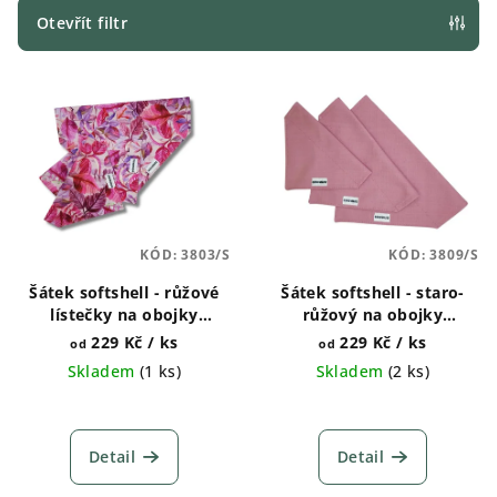
p
Otevřít filtr
r
V
o
ý
d
p
u
i
k
s
t
p
ů
KÓD:
3803/S
KÓD:
3809/S
r
Šátek softshell - růžové
Šátek softshell - staro-
o
lístečky na obojky
růžový na obojky
d
Doghouse
Doghouse
229 Kč
/ ks
229 Kč
/ ks
od
od
u
Skladem
(
1 ks
)
Skladem
(
2 ks
)
k
t
ů
Detail
Detail