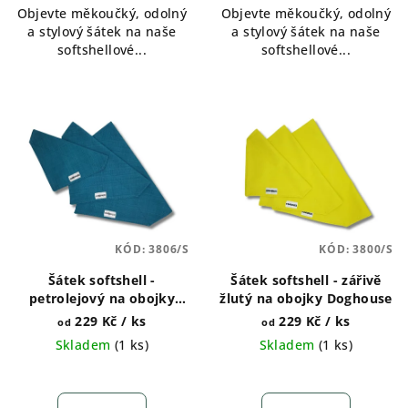
Objevte měkoučký, odolný
Objevte měkoučký, odolný
a stylový šátek na naše
a stylový šátek na naše
softshellové...
softshellové...
KÓD:
3806/S
KÓD:
3800/S
Šátek softshell -
Šátek softshell - zářivě
petrolejový na obojky
žlutý na obojky Doghouse
Doghouse
229 Kč
/ ks
229 Kč
/ ks
od
od
Skladem
(
1 ks
)
Skladem
(
1 ks
)