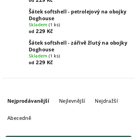
od
Šátek softshell - petrolejový na obojky
Doghouse
Skladem
(
1 ks
)
229 Kč
od
Šátek softshell - zářivě žlutý na obojky
Doghouse
Skladem
(
1 ks
)
229 Kč
od
Ř
a
Nejprodávanější
Nejlevnější
Nejdražší
z
e
Abecedně
n
í