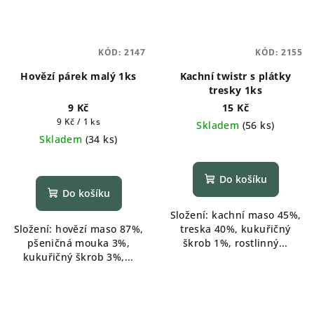
KÓD:
2147
KÓD:
2155
Hovězí párek malý 1ks
Kachní twistr s plátky
tresky 1ks
9 Kč
15 Kč
Měrná
9 Kč / 1 ks
Skladem
(
56 ks
)
cena:
Skladem
(
34 ks
)
Průměrné
hodnocení
produktu
Do košíku
je
Do košíku
5,0
Složení: kachní maso 45%,
z
Složení: hovězí maso 87%,
treska 40%, kukuřičný
5
pšeničná mouka 3%,
škrob 1%, rostlinný...
hvězdiček.
kukuřičný škrob 3%,...