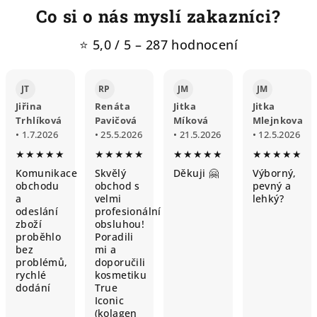
Co si o nás myslí zakazníci?
⭐ 5,0 / 5 – 287 hodnocení
JT
RP
JM
JM
Jiřina
Renáta
Jitka
Jitka
Trhlíková
Pavičová
Míková
Mlejnkova
• 1.7.2026
• 25.5.2026
• 21.5.2026
• 12.5.2026
★★★★★
★★★★★
★★★★★
★★★★★
Komunikace
Skvělý
Děkuji 🤗
Výborný,
obchodu
obchod s
pevný a
a
velmi
lehký?
odeslání
profesionální
zboží
obsluhou!
proběhlo
Poradili
bez
mi a
problémů,
doporučili
rychlé
kosmetiku
dodání
True
Iconic
(kolagen