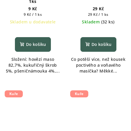
1ks
9 Kč
29 Kč
Měrná
Měrná
9 Kč / 1 ks
29 Kč / 1 ks
cena:
cena:
Skladem u dodavatele
Skladem
(
32 ks
)
Do košíku
Do košíku
Složení: hovězí maso
Co potěší více, než kousek
82,7%, kukuřičný škrob
poctivého a voňavého
5%, pšeničnámouka 4%,...
masíčka? Měkké...
Kuře
Kuře