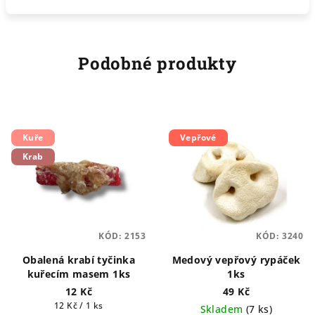
Podobné produkty
Kuře
Vepřové
Krab
KÓD:
2153
KÓD:
3240
Obalená krabí tyčinka
Medový vepřový rypáček
kuřecím masem 1ks
1ks
12 Kč
49 Kč
Měrná
12 Kč / 1 ks
Skladem
(
7 ks
)