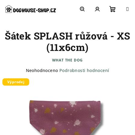
Přejít
na
obsah
Nákupn
Hledat
Přihlášení
Šátek SPLASH růžová - XS
košík
(11x6cm)
WHAT THE DOG
Průměrné
Neohodnoceno
Podrobnosti hodnocení
hodnocení
Výprodej
produktu
je
0,0
z
5
hvězdiček.