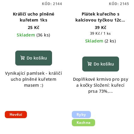
KÓD:
2144
KÓD:
2145
Králičí ucho plněné
Plátek kuřecího s
kuřetem 1ks
kalciovou tyčkou 12cm
1ks
25 Kč
39 Kč
Měrná
39 Kč / 1 ks
Skladem
(
36 ks
)
cena:
Skladem
(
2 ks
)
Do košíku
Do košíku
Vynikající pamlsek - králičí
ucho plněné kuřetem
Doplňkové krmivo pro psy
masem :)
a kočky Složení: kuřecí
prsa 73%,...
Hovězí
Ryby
Kachna