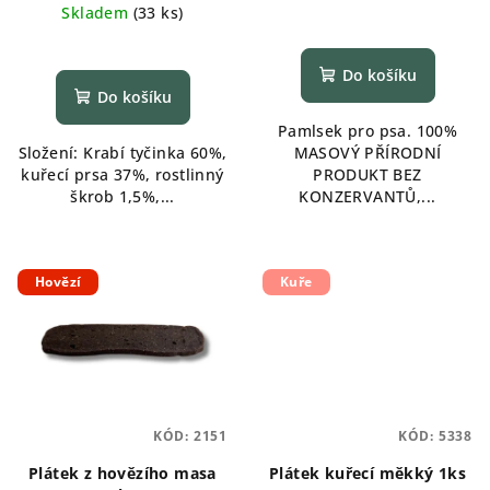
cena:
Skladem
(
33 ks
)
Do košíku
Do košíku
Pamlsek pro psa. 100%
Složení: Krabí tyčinka 60%,
MASOVÝ PŘÍRODNÍ
kuřecí prsa 37%, rostlinný
PRODUKT BEZ
škrob 1,5%,...
KONZERVANTŮ,...
Hovězí
Kuře
KÓD:
2151
KÓD:
5338
Plátek z hovězího masa
Plátek kuřecí měkký 1ks