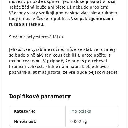
můžeš v případě ušpinění jednoduše
přeprat v ruce
.
Takže žádná louže ani bláto už nebude problém!
Všechny vzory vznikají pod našima vlastníma rukama
tady u nás, v České republice. Vše pak
šijeme sami
ručně a s láskou
.
Složení: polyesterová látka
Jelikož vše vyrábíme ručně, může se stát, že rozměry
se bude o nějaký ten kousíček lišit, proto počítej s
malou rezervou. V případě, že budeš potřebovat
hraniční velikost, klidně nám napiš k objednávce
poznámku, ať máš jistotu, že vše bude pejskovi sedět.
Doplňkové parametry
Kategorie
:
Pro pejska
Hmotnost
:
0.002 kg