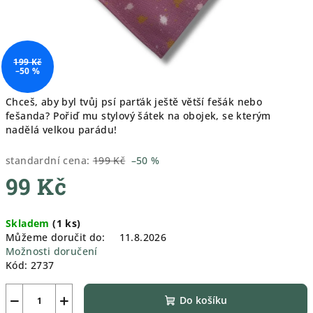
199 Kč
–50 %
Chceš, aby byl tvůj psí parťák ještě větší fešák nebo
fešanda? Pořiď mu stylový šátek na obojek, se kterým
nadělá velkou parádu!
standardní cena:
199 Kč
–50 %
99 Kč
Měrná
Skladem
(
1 ks
)
cena:
Můžeme doručit do:
11.8.2026
Možnosti doručení
Kód:
2737
−
+
Do košíku