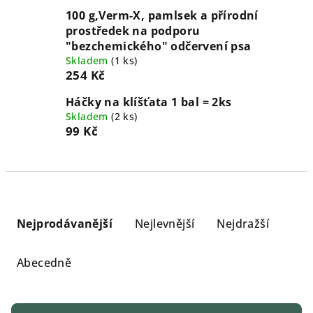
100 g,Verm-X, pamlsek a přírodní
prostředek na podporu
"bezchemického" odčervení psa
Skladem
(
1 ks
)
254 Kč
Háčky na klíšťata 1 bal = 2ks
Skladem
(
2 ks
)
99 Kč
Ř
a
Nejprodávanější
Nejlevnější
Nejdražší
z
e
Abecedně
n
í