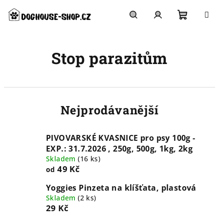
Přejít
na
obsah
Nákupn
Hledat
Přihlášení
Stop parazitům
košík
Nejprodávanější
PIVOVARSKÉ KVASNICE pro psy 100g -
EXP.: 31.7.2026 , 250g, 500g, 1kg, 2kg
Skladem
(
16 ks
)
49 Kč
od
Yoggies Pinzeta na klíšťata, plastová
Skladem
(
2 ks
)
29 Kč