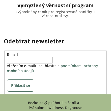
Vymyzlený věrnostní program
Zvýhodněný ceník pro registrované páničky +
věrnostní slevy.
Odebírat newsletter
E-mail
Vložením e-mailu souhlasíte s
podmínkami ochrany
osobních údajů
Přihlásit se
Z
Bezkotcový psí hotel a školka
á
Psí salon a wellness Doghouse