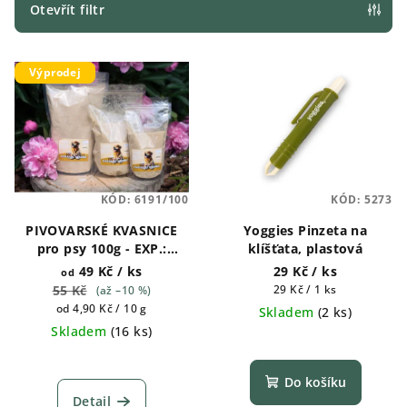
p
Otevřít filtr
r
V
o
Výprodej
ý
d
p
u
i
k
s
t
p
ů
KÓD:
6191/100
KÓD:
5273
r
PIVOVARSKÉ KVASNICE
Yoggies Pinzeta na
o
pro psy 100g - EXP.:
klíšťata, plastová
d
31.7.2026 , 250g, 500g,
49 Kč
/ ks
29 Kč
/ ks
od
u
1kg, 2kg
Měrná
55 Kč
29 Kč / 1 ks
(až –10 %)
k
cena:
Měrná
od 4,90 Kč / 10 g
Skladem
(
2 ks
)
cena:
Skladem
(
16 ks
)
t
ů
Do košíku
Detail