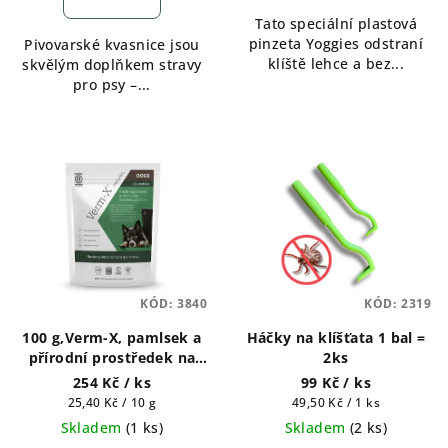
Tato speciální plastová
pinzeta Yoggies odstraní
Pivovarské kvasnice jsou
klíště lehce a bez...
skvělým doplňkem stravy
pro psy –...
KÓD:
3840
KÓD:
2319
100 g,Verm-X, pamlsek a
Háčky na klíšťata 1 bal =
přírodní prostředek na
2ks
podporu
254 Kč
/ ks
99 Kč
/ ks
"bezchemického"
Měrná
Měrná
25,40 Kč / 10 g
49,50 Kč / 1 ks
odčervení psa
cena:
cena:
Skladem
(
1 ks
)
Skladem
(
2 ks
)