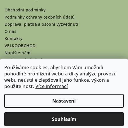
Obchodní podmínky
Podmínky ochrany osobních údajů
Doprava, platba a osobní vyzvednutí
O nás
Kontakty
VELKOOBCHOD
Napište nám
Hodnocení obchodu
Registrace se vyplatí!
Používáme cookies, abychom Vám umožnili
pohodlné prohlížení webu a díky analýze provozu
Pamlsky na míru
webu neustále zlepšovali jeho funkce, výkon a
Nepřevzaté dobírky
použitelnost.
Více informací
Nastavení
Copyright 2026
Doghouse-shop.cz
. Všechna práva
vyhrazena.
Souhlasím
Vytvořil Shoptet