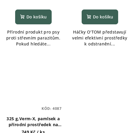
Do košíku
Do košíku
Přírodní produkt pro psy
Háčky O'TOM představují
proti střevním parazitům.
velmi efektivní prostředky
Pokud hledáte...
k odstranění...
KÓD:
4087
325 g,Verm-X, pamlsek a
přírodní prostředek na
podporu
749 Kč
/ ks