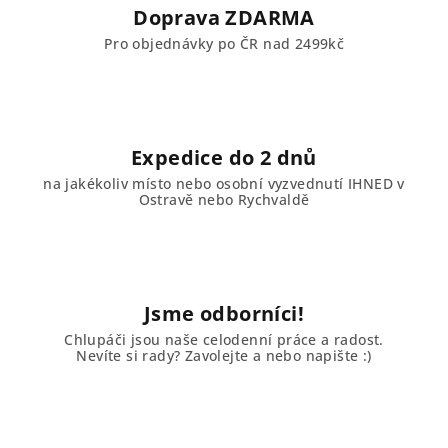
í
Doprava ZDARMA
p
Pro objednávky po ČR nad 2499kč
r
v
k
y
v
Expedice do 2 dnů
ý
na jakékoliv místo nebo osobní vyzvednutí IHNED v
p
Ostravě nebo Rychvaldě
i
s
u
Jsme odborníci!
Chlupáči jsou naše celodenní práce a radost.
Nevíte si rady? Zavolejte a nebo napište :)