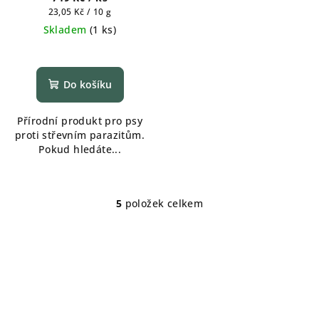
"bezchemického"
Měrná
23,05 Kč / 10 g
odčervení psa
cena:
Skladem
(
1 ks
)
Do košíku
Přírodní produkt pro psy
proti střevním parazitům.
Pokud hledáte...
5
položek celkem
O
v
l
á
d
a
c