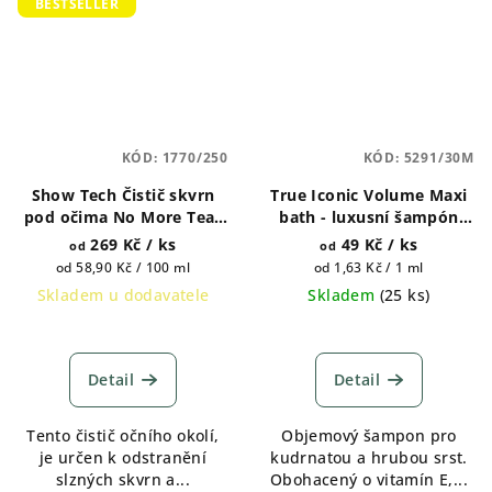
BESTSELLER
KÓD:
1770/250
KÓD:
5291/30M
Show Tech Čistič skvrn
True Iconic Volume Maxi
pod očima No More Tear
bath - luxusní šampón
Stains 250 ml, 1l
pro psy 400ml a 1 galon
269 Kč
/ ks
49 Kč
/ ks
od
od
(4500ml)
Měrná
Měrná
od 58,90 Kč / 100 ml
od 1,63 Kč / 1 ml
cena:
cena:
Skladem u dodavatele
Skladem
(
25 ks
)
Průměrné
Průměrné
hodnocení
hodnocení
produktu
produktu
Detail
Detail
je
je
4,3
5,0
Tento čistič očního okolí,
Objemový šampon pro
z
z
je určen k odstranění
kudrnatou a hrubou srst.
5
5
slzných skvrn a...
Obohacený o vitamín E,...
hvězdiček.
hvězdiček.