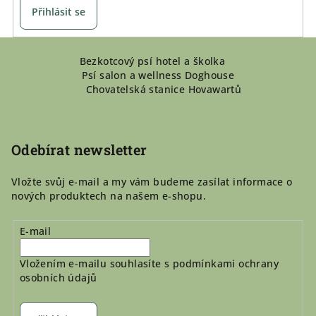
Přihlásit se
Z
Bezkotcový psí hotel a školka
á
Psí salon a wellness Doghouse
p
Chovatelská stanice Hovawartů
a
t
í
Odebírat newsletter
Vložte svůj e-mail a my vám budeme zasílat informace o
nových produktech na našem e-shopu.
E-mail
Vložením e-mailu souhlasíte s
podmínkami ochrany
osobních údajů