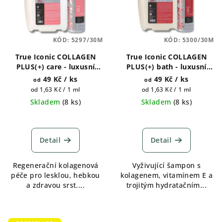
KÓD:
5297/30M
KÓD:
5300/30M
True Iconic COLLAGEN
True Iconic COLLAGEN
PLUS(+) care - luxusní
PLUS(+) bath - luxusní
kondicionér pro psy
šampon pro psy 400ml a 1
49 Kč
/ ks
49 Kč
/ ks
od
od
400ml a 1 galon (4500ml)
galon (4500ml)
Měrná
Měrná
od 1,63 Kč / 1 ml
od 1,63 Kč / 1 ml
cena:
cena:
Skladem
(
8 ks
)
Skladem
(
8 ks
)
Průměrné
hodnocení
produktu
Detail
Detail
je
4,5
Regenerační kolagenová
Vyživující šampon s
z
péče pro lesklou, hebkou
kolagenem, vitamínem E a
5
a zdravou srst....
trojitým hydratačním...
hvězdiček.