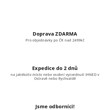
a
á
n
c
í
í
p
r
v
Doprava ZDARMA
k
Pro objednávky po ČR nad 2499kč
y
v
ý
p
i
Expedice do 2 dnů
s
u
na jakékoliv místo nebo osobní vyzvednutí IHNED v
Ostravě nebo Rychvaldě
Jsme odborníci!