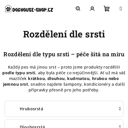
Přejít
na
obsah
Nákupn
Hledat
Přihlášení
Rozdělení dle srsti
košík
Rozdělení dle typu srsti – péče šitá na míru
Každý pes má jinou srst – proto jsme produkty rozdělili
podle typu srsti
, aby byla péče co nejúčinnější. Ať už má váš
mazlíček
krátkou, dlouhou, kudrnatou, hrubou nebo
jemnou srst
, snadno najdete šampony, kondicionéry a další
přípravky přesně pro jeho potřeby.
Hrubosrstá
Dlouhosrstá