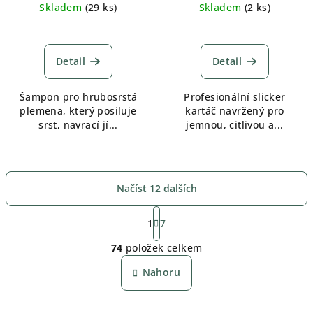
cena:
cena:
Skladem
(
29 ks
)
Skladem
(
2 ks
)
Detail
Detail
Šampon pro hrubosrstá
Profesionální slicker
plemena, který posiluje
kartáč navržený pro
srst, navrací jí...
jemnou, citlivou a...
Načíst 12 dalších
S
t
1
7
O
r
74
položek celkem
á
v
n
l
Nahoru
k
á
o
d
v