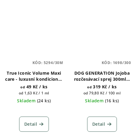
KÓD:
5294/30M
KÓD:
1698/300
True Iconic Volume Maxi
DOG GENERATION Jojoba
care - luxusní kondicionér
rozčesávací sprej 300ml a
pro psy 400ml a 1 galon
500ml
49 Kč
/ ks
319 Kč
/ ks
od
od
(4500ml)
Měrná
Měrná
od 1,63 Kč / 1 ml
od 79,80 Kč / 100 ml
cena:
cena:
Skladem
(
24 ks
)
Skladem
(
16 ks
)
Průměrné
hodnocení
produktu
Detail
Detail
je
5,0