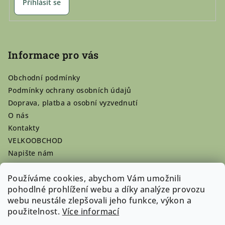
Přihlásit se
Informace pro vás
Obchodní podmínky
Podmínky ochrany osobních údajů
Doprava, platba a osobní vyzvednutí
O nás
Kontakty
VELKOOBCHOD
Napište nám
Hodnocení obchodu
Používáme cookies, abychom Vám umožnili
Registrace se vyplatí!
pohodlné prohlížení webu a díky analýze provozu
Pamlsky na míru
webu neustále zlepšovali jeho funkce, výkon a
Nepřevzaté dobírky
použitelnost.
Více informací