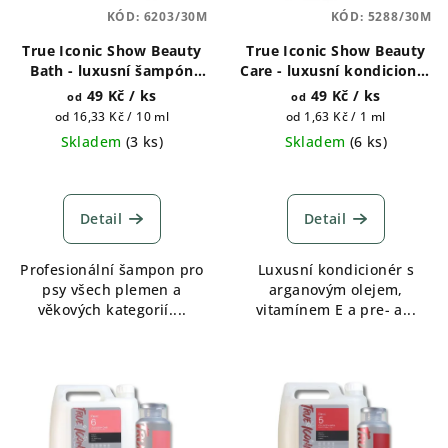
p
ů
KÓD:
6203/30M
KÓD:
5288/30M
r
True Iconic Show Beauty
True Iconic Show Beauty
o
Bath - luxusní šampón
Care - luxusní kondicionér
d
pro psy 400ml a 1 galon
pro psy 400ml a 1 galon
49 Kč
/ ks
49 Kč
/ ks
od
od
u
(4500ml)
(4500ml)
Měrná
Měrná
od 16,33 Kč / 10 ml
od 1,63 Kč / 1 ml
k
cena:
cena:
Skladem
(
3 ks
)
Skladem
(
6 ks
)
t
Průměrné
ů
hodnocení
produktu
Detail
Detail
je
5,0
Profesionální šampon pro
Luxusní kondicionér s
z
psy všech plemen a
arganovým olejem,
5
věkových kategorií....
vitamínem E a pre- a...
hvězdiček.