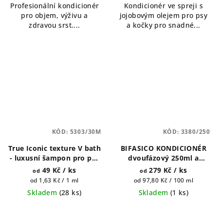
Profesionální kondicionér
Kondicionér ve spreji s
z
pro objem, výživu a
jojobovým olejem pro psy
5
zdravou srst....
a kočky pro snadné...
hvězdiček.
KÓD:
5303/30M
KÓD:
3380/250
True Iconic texture V bath
BIFASICO KONDICIONÉR
- luxusní šampon pro psy
dvoufázový 250ml a
400ml a 1 galon (4500ml)
500ml
49 Kč
/ ks
279 Kč
/ ks
od
od
Měrná
Měrná
od 1,63 Kč / 1 ml
od 97,80 Kč / 100 ml
cena:
cena:
Skladem
(
28 ks
)
Skladem
(
1 ks
)
Průměrné
hodnocení