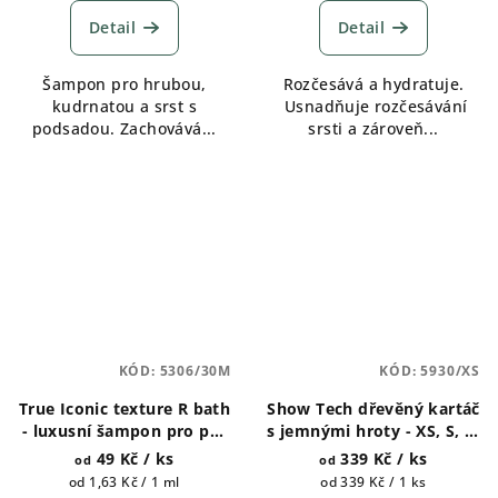
produktu
Detail
Detail
je
5,0
Šampon pro hrubou,
Rozčesává a hydratuje.
z
kudrnatou a srst s
Usnadňuje rozčesávání
5
podsadou. Zachovává...
srsti a zároveň...
hvězdiček.
KÓD:
5306/30M
KÓD:
5930/XS
True Iconic texture R bath
Show Tech dřevěný kartáč
- luxusní šampon pro psy
s jemnými hroty - XS, S, M
400ml a 1 galon (4500ml)
a L
49 Kč
/ ks
339 Kč
/ ks
od
od
Měrná
Měrná
od 1,63 Kč / 1 ml
od 339 Kč / 1 ks