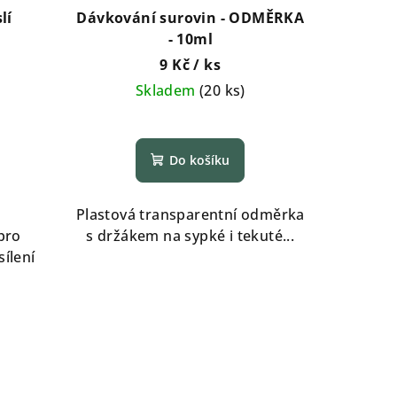
lí
Dávkování surovin - ODMĚRKA
- 10ml
9 Kč
/ ks
Skladem
(
20 ks
)
é
Do košíku
í
Plastová transparentní odměrka
pro
s držákem na sypké i tekuté...
ílení
.