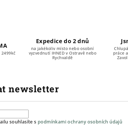
Expedice do 2 dnů
Js
MA
na jakékoliv místo nebo osobní
Chlupá
d 2499kč
vyzvednutí IHNED v Ostravě nebo
práce a
Rychvaldě
Zavol
t newsletter
ilu souhlasíte s
podmínkami ochrany osobních údajů