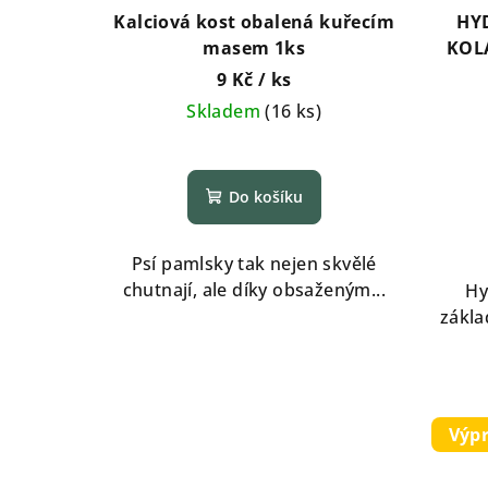
r
k
Kalciová kost obalená kuřecím
HY
o
t
masem 1ks
KOLA
výživy
9 Kč
/ ks
d
ů
Skladem
(
16 ks
)
u
k
Do košíku
t
ů
Psí pamlsky tak nejen skvělé
chutnají, ale díky obsaženým...
Hy
zákla
Výp