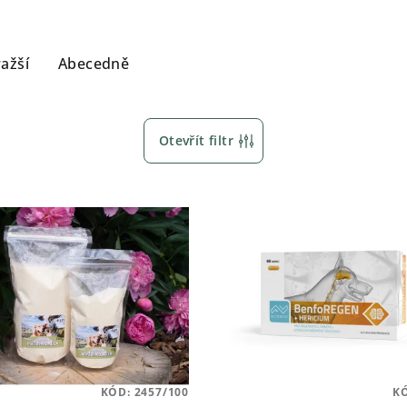
ažší
Abecedně
Otevřít filtr
KÓD:
2457/100
K