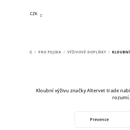
Přejít
na
CZK
obsah
/
PRO PEJSKA
/
VÝŽIVOVÉ DOPLŇKY
/
KLOUBNÍ
DOMŮ
Kloubní výživu značky Altervet trade na
rozumí.
Prevence