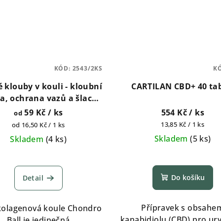
KÓD:
2543/2KS
K
 klouby v kouli - kloubní
CARTILAN CBD+ 40 tab
va, ochrana vazů a šlach
2ks a 6ks
59 Kč
/ ks
554 Kč
/ ks
od
Měrná
Měrná
13,85 Kč / 1 ks
od 16,50 Kč / 1 ks
cena:
cena:
Skladem
(
5 ks
)
Skladem
(
4 ks
)
Průměrné
hodnocení
Do košíku
Detail
produktu
je
5,0
Přípravek s obsahe
kolagenová koule Chondro
z
kanabidiolu (CBD) pro ury
Ball je jedinečná