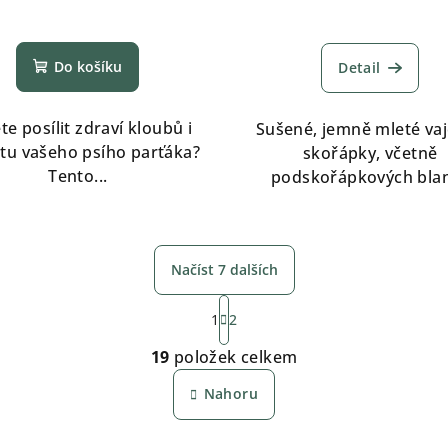
Průměrn
hodnocen
Do košíku
Detail
produktu
je
5,0
te posílit zdraví kloubů i
Sušené, jemně mleté va
z
tu vašeho psího parťáka?
skořápky, včetně
5
Tento...
podskořápkových blan.
hvězdiček
Načíst 7 dalších
S
1
2
t
O
r
19
položek celkem
v
á
Nahoru
n
l
k
á
o