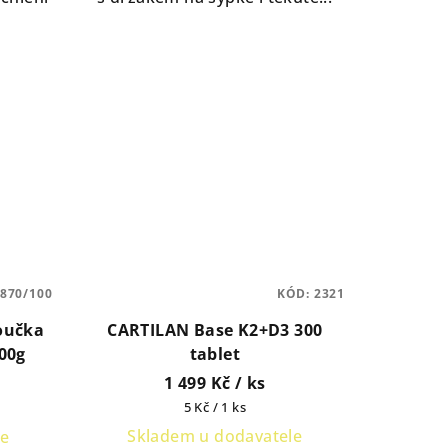
870/100
KÓD:
2321
oučka
CARTILAN Base K2+D3 300
500g
tablet
1 499 Kč
/ ks
Měrná
5 Kč / 1 ks
cena:
Skladem u dodavatele
le