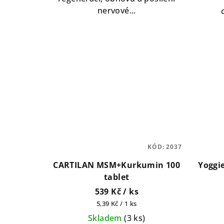
5
nervové...
hvězdiček.
KÓD:
2037
CARTILAN MSM+Kurkumin 100
Yoggi
tablet
539 Kč
/ ks
Měrná
5,39 Kč / 1 ks
cena:
Skladem
(
3 ks
)