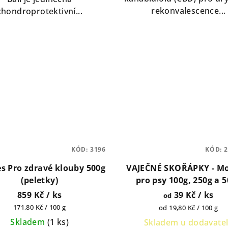
5
rekonvalescence...
chondroprotektivní...
hvězdiček.
KÓD:
3196
KÓD:
2
es Pro zdravé klouby 500g
VAJEČNÉ SKOŘÁPKY - M
(peletky)
pro psy 100g, 250g a 
859 Kč
/ ks
39 Kč
/ ks
od
Měrná
171,80 Kč / 100 g
Měrná
od 19,80 Kč / 100 g
cena:
cena:
Skladem
(
1 ks
)
Skladem u dodavate