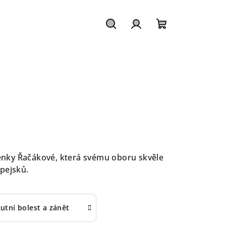
Hledat
Přihlášení
Nákupní
košík
Lenky Řačákové, která svému oboru skvěle
 pejsků.
utní bolest a zánět