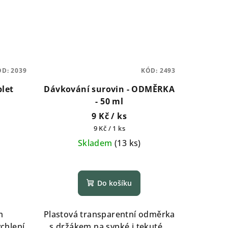
ÓD:
2039
KÓD:
2493
let
Dávkování surovin - ODMĚRKA
- 50 ml
9 Kč
/ ks
Měrná
9 Kč / 1 ks
cena:
Skladem
(
13 ks
)
Do košíku
m
Plastová transparentní odměrka
chlení
s držákem na sypké i tekuté...