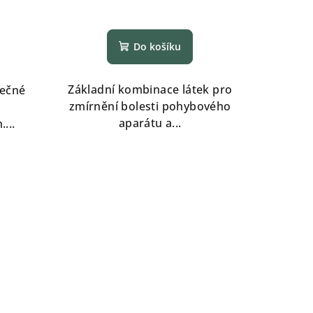
é
í
Do košíku
Základní kombinace látek pro
ječné
zmírnění bolesti pohybového
aparátu a...
...
.