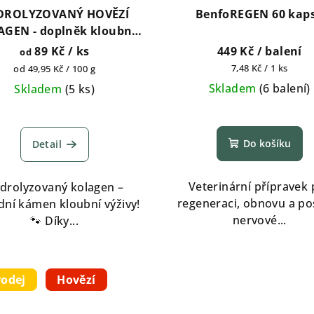
DROLYZOVANÝ HOVĚZÍ
BenfoREGEN 60 kaps
GEN - doplněk kloubní
 pro psy 100g, 250g, 500g,
89 Kč
/ ks
449 Kč
/ balení
od
1kg, 2kg
Měrná
Měrná
7,48 Kč / 1 ks
od 49,95 Kč / 100 g
cena:
cena:
Skladem
(
6 balení
)
Skladem
(
5 ks
)
Průměrn
Průměrné
hodnocen
hodnocení
Do košíku
Detail
produktu
produktu
je
je
5,0
5,0
Veterinární přípravek 
drolyzovaný kolagen –
z
z
regeneraci, obnovu a pos
dní kámen kloubní výživy!
5
5
nervové...
🐾 Díky...
hvězdiček
hvězdiček.
rodej
Hovězí