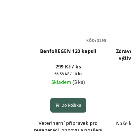
KÓD:
3295
BenfoREGEN 120 kapslí
Zdravé
výži
799 Kč
/ ks
Měrná
66,58 Kč / 10 ks
cena:
Skladem
(
5 ks
)
Průměrné
hodnocení
Do košíku
produktu
je
4,5
Veterinární přípravek pro
Naše 
z
regeneraci, obnovu a posílení