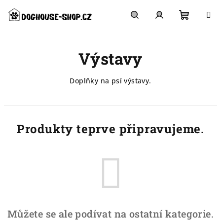
Přejít
na
obsah
Nákupn
Hledat
Přihlášení
Výstavy
košík
Doplňky na psí výstavy.
Produkty teprve připravujeme.
Můžete se ale podívat na ostatní kategorie.