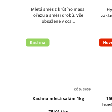
Mletá směs z krůtího masa,
Hy
ořezu a směsi drobů. Vše
zákla
obsažené v cca...
Kachna
Hov
KÓD:
3659
Kachna mletá salám 1kg
15
hov
75 Kč
/ ks