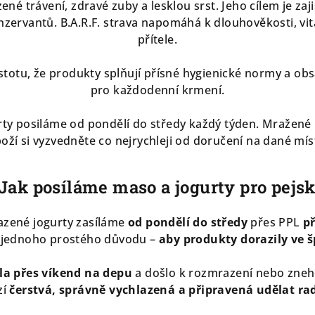
é trávení, zdravé zuby a lesklou srst. Jeho cílem je zaji
nzervantů. B.A.R.F. strava napomáhá k dlouhověkosti, vi
přítele.
stotu, že produkty splňují přísné hygienické normy a obs
pro každodenní krmení.
ty posiláme od pondělí do středy každý týden. Mražené
oží si vyzvedněte co nejrychleji od doručení na dané mí
 Jak posíláme maso a jogurty pro pejs
azené jogurty zasíláme
od pondělí do středy
přes PPL
p
z jednoho prostého důvodu –
aby produkty dorazily ve š
la přes víkend na depu
a došlo k rozmrazení nebo zneho
zí
čerstvá, správně vychlazená a připravená udělat ra