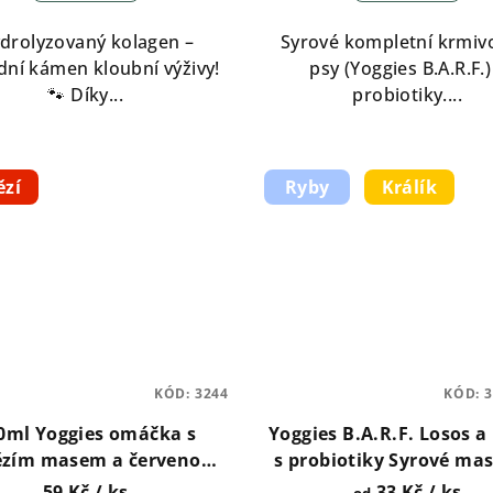
je
5,0
drolyzovaný kolagen –
Syrové kompletní krmiv
z
dní kámen kloubní výživy!
psy (Yoggies B.A.R.F.)
5
🐾 Díky...
probiotiky....
hvězdiček.
ězí
Ryby
Králík
KÓD:
3244
KÓD:
3
0ml Yoggies omáčka s
Yoggies B.A.R.F. Losos a 
ězím masem a červenou
s probiotiky Syrové ma
řepou
psy 150g, 700g, 1300g,
59 Kč
/ ks
33 Kč
/ ks