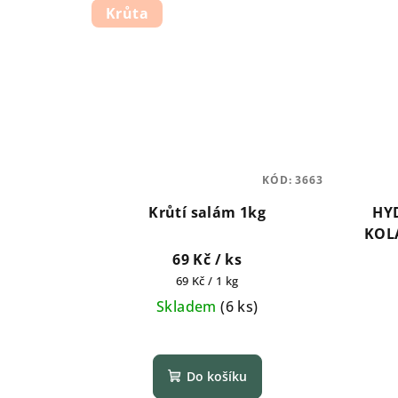
Krůta
KÓD:
3663
Krůtí salám 1kg
HY
KOLA
výživy
69 Kč
/ ks
Měrná
69 Kč / 1 kg
cena:
Skladem
(
6 ks
)
Do košíku