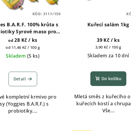
KÓD:
3111/150
K
es B.A.R.F. 100% krůta s
Kuřecí salám 1kg
iotiky Syrové maso pro
150g, 700g, 1300g, 1800g
28 Kč
/ ks
39 Kč
/ ks
od
Měrná
Měrná
3,90 Kč / 100 g
od 11,46 Kč / 100 g
cena:
cena:
Skladem za 10 dní
Skladem
(
5 ks
)
Do košíku
Detail
Mletá směs z kuřecího o
vé kompletní krmivo pro
kuřecích kostí a chrupa
sy (Yoggies B.A.R.F.) s
Vše...
probiotiky....