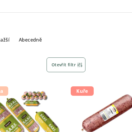
ažší
Abecedně
Otevřít filtr
ta
Kuře