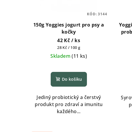
d
p
u
KÓD:
3144
r
k
150g Yoggies jogurt pro psy a
Yoggi
o
t
kočky
prob
psy 
42 Kč
/ ks
d
ů
Měrná
28 Kč / 100 g
u
cena:
Skladem
(
11 ks
)
k
Průměrné
hodnocení
t
Do košíku
produktu
ů
je
5,0
Jediný probiotický a čerstvý
Syro
z
produkt pro zdraví a imunitu
p
5
každého...
hvězdiček.