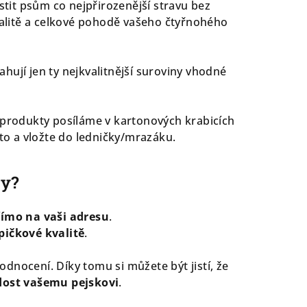
stit psům co nejpřirozenější stravu bez
talitě a celkové pohodě vašeho čtyřnohého
ahují jen ty nejkvalitnější suroviny vhodné
 produkty posíláme v kartonových krabicích
sto a vložte do ledničky/mrazáku.
ky?
římo na vaši adresu
.
pičkové kvalitě
.
dnocení. Díky tomu si můžete být jistí, že
dost vašemu pejskovi
.