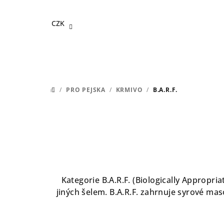
Přejít
na
CZK
obsah
/
PRO PEJSKA
/
KRMIVO
/
B.A.R.F.
DOMŮ
Kategorie B.A.R.F. (Biologically Appropri
jiných šelem. B.A.R.F. zahrnuje syrové maso