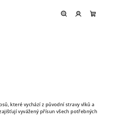
Hledat
Přihlášení
Nákupní
košík
psů, které vychází z původní stravy vlků a
é zajišťují vyvážený přísun všech potřebných