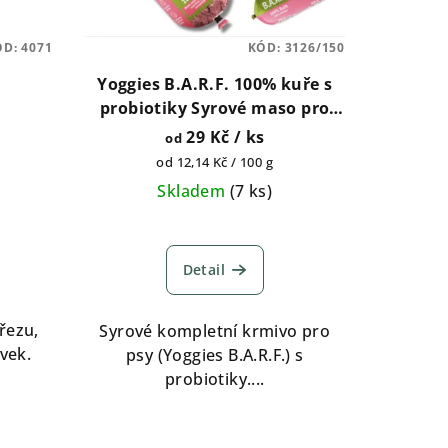
ÓD:
4071
KÓD:
3126/150
Yoggies B.A.R.F. 100% kuře s
probiotiky Syrové maso pro
psy 150g, 700g, 1300g, 1800g
29 Kč
/ ks
od
Měrná
od 12,14 Kč / 100 g
cena:
Skladem
(
7 ks
)
Detail
řezu,
Syrové kompletní krmivo pro
vek.
psy (Yoggies B.A.R.F.) s
probiotiky....