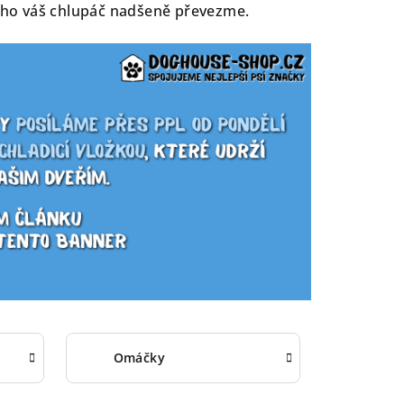
i ho váš chlupáč nadšeně převezme.
Omáčky