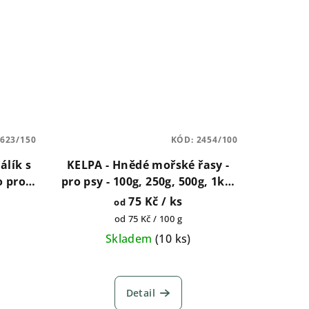
623/150
KÓD:
2454/100
álík s
KELPA - Hnědé mořské řasy -
o pro
pro psy - 100g, 250g, 500g, 1kg,
0g
2kg
75 Kč
/ ks
od
Měrná
od 75 Kč / 100 g
cena:
Skladem
(
10 ks
)
Průměrné
hodnocení
Detail
produktu