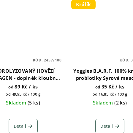
Králík
KÓD:
2457/100
KÓD:
3
DROLYZOVANÝ HOVĚZÍ
Yoggies B.A.R.F. 100% kr
GEN - doplněk kloubní
probiotiky Syrové mas
 pro psy 100g, 250g, 500g,
psy 150g, 1300g, 180
89 Kč
/ ks
35 Kč
/ ks
od
od
1kg, 2kg
Měrná
Měrná
od 49,95 Kč / 100 g
od 16,85 Kč / 100 g
cena:
cena:
Skladem
(
5 ks
)
Skladem
(
2 ks
)
Průměrné
hodnocení
Detail
Detail
produktu