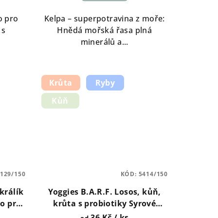
je
5,0
o pro
Kelpa – superpotravina z moře:
z
 s
Hnědá mořská řasa plná
5
minerálů a...
hvězdiček.
Krůta
Ryby
Kůň
129/150
KÓD:
5414/150
králík
Yoggies B.A.R.F. Losos, kůň,
so pro
krůta s probiotiky Syrové
1800g
maso pro psy 150g, 700g,
36 Kč
/ ks