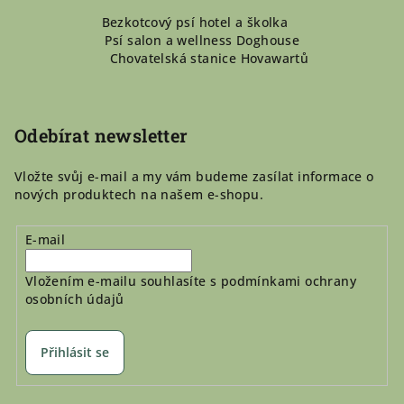
Z
Bezkotcový psí hotel a školka
á
Psí salon a wellness Doghouse
p
Chovatelská stanice Hovawartů
a
t
í
Odebírat newsletter
Vložte svůj e-mail a my vám budeme zasílat informace o
nových produktech na našem e-shopu.
E-mail
Vložením e-mailu souhlasíte s
podmínkami ochrany
osobních údajů
Přihlásit se