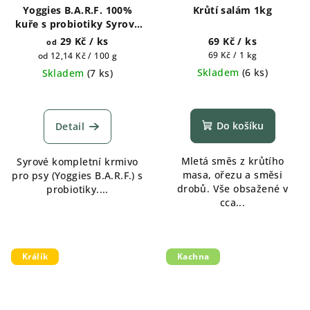
Yoggies B.A.R.F. 100%
Krůtí salám 1kg
kuře s probiotiky Syrové
maso pro psy 150g, 700g,
29 Kč
/ ks
69 Kč
/ ks
od
1300g, 1800g
Měrná
Měrná
69 Kč / 1 kg
od 12,14 Kč / 100 g
cena:
cena:
Skladem
(
6 ks
)
Skladem
(
7 ks
)
Do košíku
Detail
Mletá směs z krůtího
Syrové kompletní krmivo
masa, ořezu a směsi
pro psy (Yoggies B.A.R.F.) s
drobů. Vše obsažené v
probiotiky....
cca...
Králík
Kachna