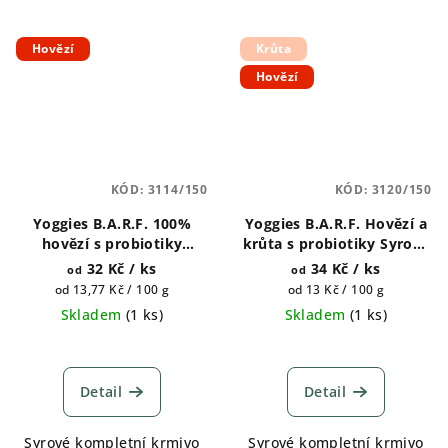
Hovězí
Krůta
Hovězí
KÓD:
3114/150
KÓD:
3120/150
Yoggies B.A.R.F. 100%
Yoggies B.A.R.F. Hovězí a
hovězí s probiotiky
krůta s probiotiky Syrové
Syrové maso pro psy
maso pro psy 150g, 700g,
32 Kč
/ ks
34 Kč
/ ks
od
od
150g, 700g, 1300g, 1800g
1300g, 1800g
Měrná
Měrná
od 13,77 Kč / 100 g
od 13 Kč / 100 g
cena:
cena:
Skladem
(
1 ks
)
Skladem
(
1 ks
)
Detail
Detail
Syrové kompletní krmivo
Syrové kompletní krmivo