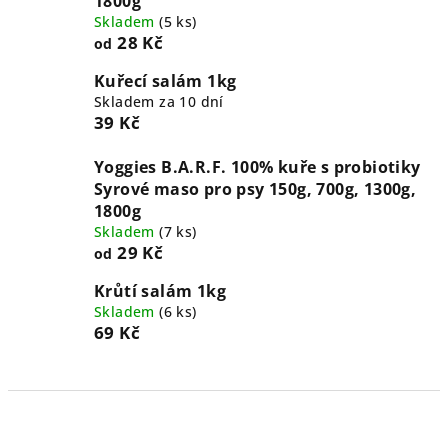
1800g
Skladem
(
5 ks
)
28 Kč
od
Kuřecí salám 1kg
Skladem za 10 dní
39 Kč
Yoggies B.A.R.F. 100% kuře s probiotiky
Syrové maso pro psy 150g, 700g, 1300g,
1800g
Skladem
(
7 ks
)
29 Kč
od
Krůtí salám 1kg
Skladem
(
6 ks
)
69 Kč
Ř