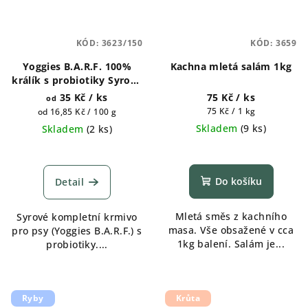
KÓD:
3623/150
KÓD:
3659
Yoggies B.A.R.F. 100%
Kachna mletá salám 1kg
králík s probiotiky Syrové
maso pro psy 150g, 1300g,
35 Kč
/ ks
75 Kč
/ ks
od
1800g
Měrná
Měrná
75 Kč / 1 kg
od 16,85 Kč / 100 g
cena:
cena:
Skladem
(
9 ks
)
Skladem
(
2 ks
)
Do košíku
Detail
Mletá směs z kachního
Syrové kompletní krmivo
masa. Vše obsažené v cca
pro psy (Yoggies B.A.R.F.) s
1kg balení. Salám je...
probiotiky....
Ryby
Krůta