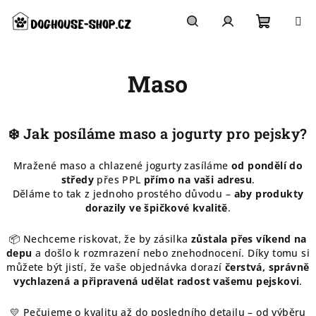
Přejít
na
obsah
Nákupn
Hledat
Přihlášení
Maso
košík
❄️ Jak posíláme maso a jogurty pro pejsky?
Mražené maso a chlazené jogurty zasíláme
od pondělí do
středy
přes PPL
přímo na vaši adresu
.
Děláme to tak z jednoho prostého důvodu –
aby produkty
dorazily ve špičkové kvalitě
.
📦 Nechceme riskovat, že by zásilka
zůstala přes víkend na
depu
a došlo k rozmrazení nebo znehodnocení. Díky tomu si
můžete být jistí, že vaše objednávka dorazí
čerstvá, správně
vychlazená a připravená udělat radost vašemu pejskovi
.
💛 Pečujeme o kvalitu až do posledního detailu – od výběru