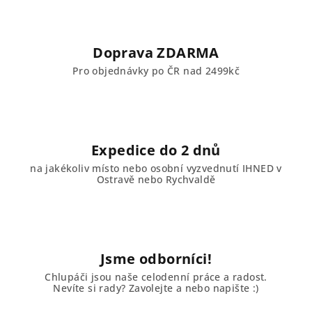
p
r
v
Doprava ZDARMA
k
Pro objednávky po ČR nad 2499kč
y
v
ý
p
i
Expedice do 2 dnů
s
u
na jakékoliv místo nebo osobní vyzvednutí IHNED v
Ostravě nebo Rychvaldě
Jsme odborníci!
Chlupáči jsou naše celodenní práce a radost.
Nevíte si rady? Zavolejte a nebo napište :)