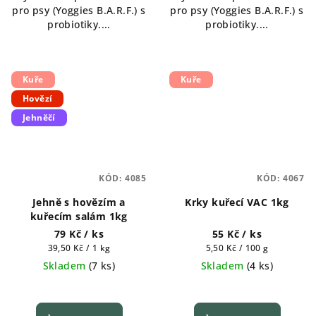
pro psy (Yoggies B.A.R.F.) s
pro psy (Yoggies B.A.R.F.) s
probiotiky....
probiotiky....
Kuře
Kuře
Hovězí
Jehněčí
KÓD:
4085
KÓD:
4067
Jehně s hovězím a
Krky kuřecí VAC 1kg
kuřecím salám 1kg
79 Kč
/ ks
55 Kč
/ ks
Měrná
Měrná
39,50 Kč / 1 kg
5,50 Kč / 100 g
cena:
cena:
Skladem
(
7 ks
)
Skladem
(
4 ks
)