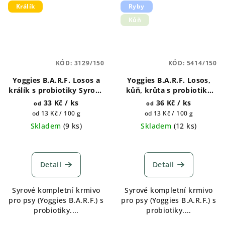
Králík
Ryby
Kůň
KÓD:
3129/150
KÓD:
5414/150
Yoggies B.A.R.F. Losos a
Yoggies B.A.R.F. Losos,
králík s probiotiky Syrové
kůň, krůta s probiotiky
maso pro psy 150g, 700g,
Syrové maso pro psy
33 Kč
/ ks
36 Kč
/ ks
od
od
1300g,1800g
150g, 700g, 1300g, 1800g
Měrná
Měrná
od 13 Kč / 100 g
od 13 Kč / 100 g
cena:
cena:
Skladem
(
9 ks
)
Skladem
(
12 ks
)
Průměrné
hodnocení
produktu
Detail
Detail
je
5,0
Syrové kompletní krmivo
Syrové kompletní krmivo
z
pro psy (Yoggies B.A.R.F.) s
pro psy (Yoggies B.A.R.F.) s
5
probiotiky....
probiotiky....
hvězdiček.