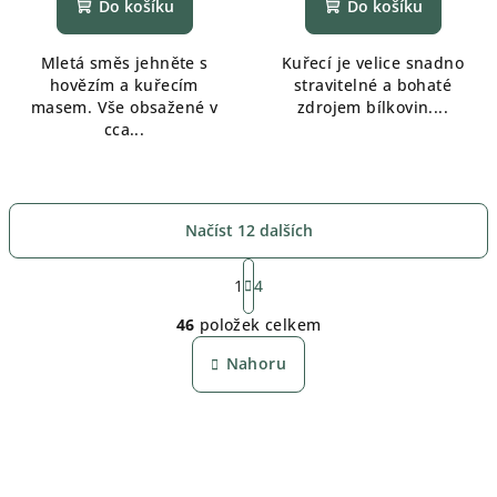
Do košíku
Do košíku
Mletá směs jehněte s
Kuřecí je velice snadno
hovězím a kuřecím
stravitelné a bohaté
masem. Vše obsažené v
zdrojem bílkovin....
cca...
Načíst 12 dalších
S
t
1
4
O
r
46
položek celkem
á
v
n
l
Nahoru
k
á
o
d
v
a
á
n
c
í
í