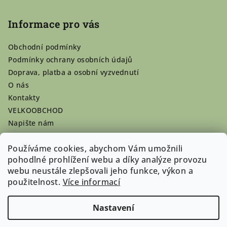
Informace pro vás
Obchodní podmínky
Podmínky ochrany osobních údajů
Doprava, platba a osobní vyzvednutí
O nás
Kontakty
VELKOOBCHOD
Napište nám
Hodnocení obchodu
Používáme cookies, abychom Vám umožnili
Registrace se vyplatí!
pohodlné prohlížení webu a díky analýze provozu
Pamlsky na míru
webu neustále zlepšovali jeho funkce, výkon a
Nepřevzaté dobírky
použitelnost.
Více informací
Nastavení
Copyright 2026
Doghouse-shop.cz
. Všechna práva