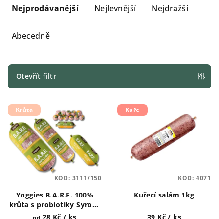
a
Nejprodávanější
Nejlevnější
Nejdražší
z
e
Abecedně
n
í
p
Otevřít filtr
r
V
o
Krůta
Kuře
ý
d
p
u
i
k
s
t
p
ů
KÓD:
3111/150
KÓD:
4071
r
Yoggies B.A.R.F. 100%
Kuřecí salám 1kg
o
krůta s probiotiky Syrové
d
maso pro psy 150g, 700g,
28 Kč
/ ks
39 Kč
/ ks
od