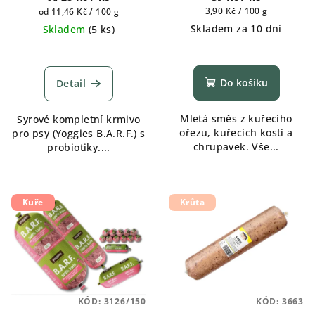
u
1300g, 1800g
Měrná
Měrná
3,90 Kč / 100 g
od 11,46 Kč / 100 g
k
cena:
cena:
Skladem za 10 dní
Skladem
(
5 ks
)
t
ů
Do košíku
Detail
Mletá směs z kuřecího
Syrové kompletní krmivo
ořezu, kuřecích kostí a
pro psy (Yoggies B.A.R.F.) s
chrupavek. Vše...
probiotiky....
Kuře
Krůta
KÓD:
3126/150
KÓD:
3663