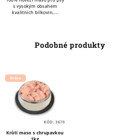
s vysokým obsahem
kvalitních bílkovin,...
Podobné produkty
Krůta
KÓD:
3670
Krůtí maso s chrupavkou
1kg