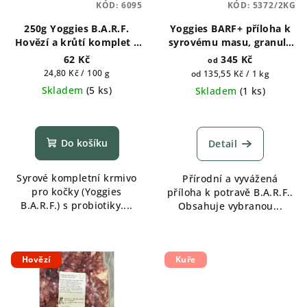
KÓD:
6095
KÓD:
5372/2KG
250g Yoggies B.A.R.F.
Yoggies BARF+ příloha k
Hovězí a krůtí komplet s
syrovému masu, granule
brusinkami a konopným
lisované za studena s
62 Kč
345 Kč
od
olejem s probiotiky
probiotiky 2kg, 5kg 20g
Měrná
24,80 Kč / 100 g
Měrná
od 135,55 Kč / 1 kg
cena:
cena:
Skladem
(
5 ks
)
Skladem
(
1 ks
)
Do košíku
Detail
Syrové kompletní krmivo
Přírodní a vyvážená
pro kočky (Yoggies
příloha k potravě B.A.R.F..
B.A.R.F.) s probiotiky....
Obsahuje vybranou...
Hovězí
Kuře