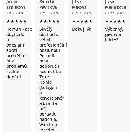
Jiřina
Renáta
Jitka
Jitka
Trhlíková
Pavičová
Míková
Mlejnkova
• 1.7.2026
• 25.5.2026
• 21.5.2026
• 12.5.2026
★★★★★
★★★★★
★★★★★
★★★★★
Komunikace
Skvělý
Děkuji 🤗
Výborný,
obchodu
obchod s
pevný a
a
velmi
lehký?
odeslání
profesionální
zboží
obsluhou!
proběhlo
Poradili
bez
mi a
problémů,
doporučili
rychlé
kosmetiku
dodání
True
Iconic
(kolagen
a
kondicionér)
a kvalita
mě
opravdu
nadchla.
Všechno
je velmi