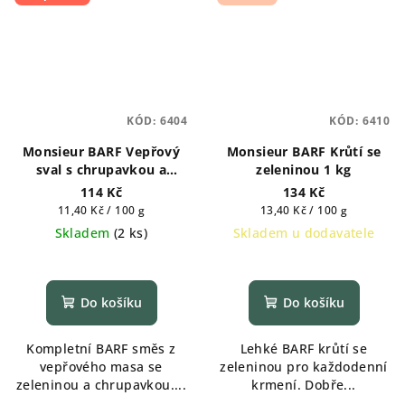
KÓD:
6404
KÓD:
6410
Monsieur BARF Vepřový
Monsieur BARF Krůtí se
sval s chrupavkou a
zeleninou 1 kg
zeleninou 1 kg
114 Kč
134 Kč
Měrná
Měrná
11,40 Kč / 100 g
13,40 Kč / 100 g
cena:
cena:
Skladem
(
2 ks
)
Skladem u dodavatele
Do košíku
Do košíku
Kompletní BARF směs z
Lehké BARF krůtí se
vepřového masa se
zeleninou pro každodenní
zeleninou a chrupavkou....
krmení. Dobře...