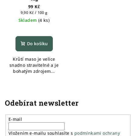
99 Kč
Měrná
9,90 Kč / 100 g
cena:
Skladem
(
4 ks
)
Průměrné
hodnocení
produktu
Do košíku
je
5,0
Krůtí maso je velice
z
snadno stravitelné a je
5
bohatým zdrojem...
hvězdiček.
Odebírat newsletter
E-mail
Vložením e-mailu souhlasíte s
podmínkami ochrany