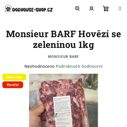
Přejít
na
obsah
Nákupn
Hledat
Přihlášení
Monsieur BARF Hovězí se
košík
zeleninou 1kg
MONSIEUR BARF
Průměrné
Neohodnoceno
Podrobnosti hodnocení
hodnocení
Novinka
produktu
je
Hovězí
0,0
z
5
hvězdiček.