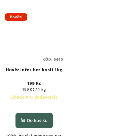
Hovězí
KÓD:
6440
Hovězí ořez bez kosti 1kg
199 Kč
Měrná
199 Kč / 1 kg
cena:
Skladem u dodavatele
Do košíku
100% hovězí maso pro psy