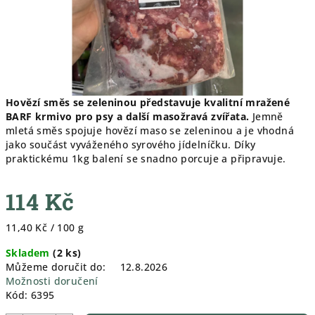
Hovězí směs se zeleninou představuje kvalitní mražené
BARF krmivo pro psy a další masožravá zvířata.
Jemně
mletá směs spojuje hovězí maso se zeleninou a je vhodná
jako součást vyváženého syrového jídelníčku. Díky
praktickému 1kg balení se snadno porcuje a připravuje.
114 Kč
Měrná
11,40 Kč / 100 g
cena:
Skladem
(
2 ks
)
Můžeme doručit do:
12.8.2026
Možnosti doručení
Kód:
6395