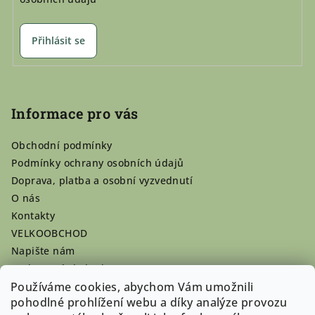
Přihlásit se
Informace pro vás
Obchodní podmínky
Podmínky ochrany osobních údajů
Doprava, platba a osobní vyzvednutí
O nás
Kontakty
VELKOOBCHOD
Napište nám
Hodnocení obchodu
Používáme cookies, abychom Vám umožnili
Registrace se vyplatí!
pohodlné prohlížení webu a díky analýze provozu
Pamlsky na míru