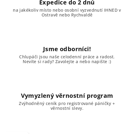
Expedice do 2 dnů
na jakékoliv místo nebo osobní vyzvednutí IHNED v
Ostravě nebo Rychvaldě
Jsme odborníci!
Chlupáči jsou naše celodenní práce a radost.
Nevíte si rady? Zavolejte a nebo napište :)
Vymyzlený věrnostní program
Zvýhodněný ceník pro registrované páničky +
věrnostní slevy.