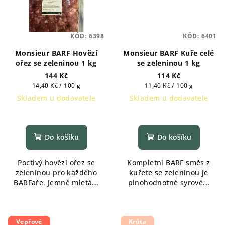
KÓD:
6398
KÓD:
6401
Monsieur BARF Hovězí
Monsieur BARF Kuře celé
ořez se zeleninou 1 kg
se zeleninou 1 kg
144 Kč
114 Kč
Měrná
Měrná
14,40 Kč / 100 g
11,40 Kč / 100 g
cena:
cena:
Skladem u dodavatele
Skladem u dodavatele
Do košíku
Do košíku
Poctivý hovězí ořez se
Kompletní BARF směs z
zeleninou pro každého
kuřete se zeleninou je
BARFaře. Jemně mletá...
plnohodnotné syrové...
Vepřové
Krůta