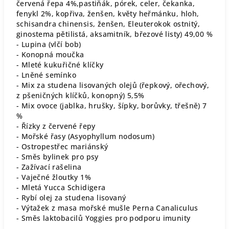
červená řepa 4%,pastiňák, pórek, celer, čekanka,
fenykl 2%, kopřiva, ženšen, květy heřmánku, hloh,
schisandra chinensis, ženšen, Eleuterokok ostnitý,
ginostema pětilistá, aksamitník, březové listy) 49,00 %
- Lupina (vlčí bob)
- Konopná moučka
- Mleté kukuřičné klíčky
- Lněné semínko
- Mix za studena lisovaných olejů (řepkový, ořechový,
z pšeničných klíčků, konopný) 5,5%
- Mix ovoce (jablka, hrušky, šípky, borůvky, třešně) 7
%
- Řízky z červené řepy
- Mořské řasy (Asyophyllum nodosum)
- Ostropestřec mariánský
- Směs bylinek pro psy
- Zažívací rašelina
- Vaječné žloutky 1%
- Mletá Yucca Schidigera
- Rybí olej za studena lisovaný
- Výtažek z masa mořské mušle Perna Canaliculus
- Směs laktobacilů Yoggies pro podporu imunity