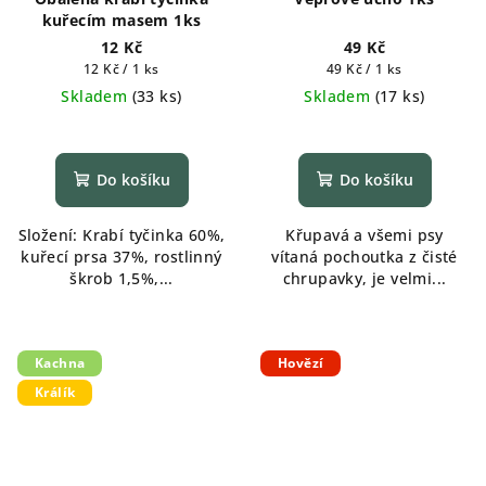
kuřecím masem 1ks
12 Kč
49 Kč
Měrná
Měrná
12 Kč / 1 ks
49 Kč / 1 ks
cena:
cena:
Skladem
(
33 ks
)
Skladem
(
17 ks
)
Do košíku
Do košíku
Složení: Krabí tyčinka 60%,
Křupavá a všemi psy
kuřecí prsa 37%, rostlinný
vítaná pochoutka z čisté
škrob 1,5%,...
chrupavky, je velmi...
Kachna
Hovězí
Králík