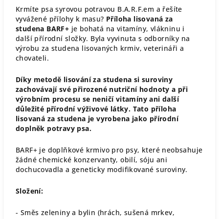
Krmíte psa syrovou potravou B.A.R.F.em a řešíte
vyvážené přílohy k masu?
Příloha lisovaná za
studena BARF+
je bohatá na vitamíny, vlákninu i
další přírodní složky. Byla vyvinuta s odborníky na
výrobu za studena lisovaných krmiv, veterináři a
chovateli.
Díky metodě lisování za studena si suroviny
zachovávají své přirozené nutriční hodnoty a při
výrobním procesu se neničí vitamíny ani další
důležité přírodní výživové látky. Tato příloha
lisovaná za studena je vyrobena jako přírodní
doplněk potravy psa.
BARF+ je doplňkové krmivo pro psy, které neobsahuje
žádné chemické konzervanty, obilí, sóju ani
dochucovadla a geneticky modifikované suroviny.
Složení:
- Směs zeleniny a bylin (hrách, sušená mrkev,