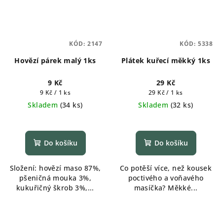
KÓD:
2147
KÓD:
5338
Hovězí párek malý 1ks
Plátek kuřecí měkký 1ks
9 Kč
29 Kč
Měrná
Měrná
9 Kč / 1 ks
29 Kč / 1 ks
cena:
cena:
Skladem
(
34 ks
)
Skladem
(
32 ks
)
Do košíku
Do košíku
Složení: hovězí maso 87%,
Co potěší více, než kousek
pšeničná mouka 3%,
poctivého a voňavého
kukuřičný škrob 3%,...
masíčka? Měkké...