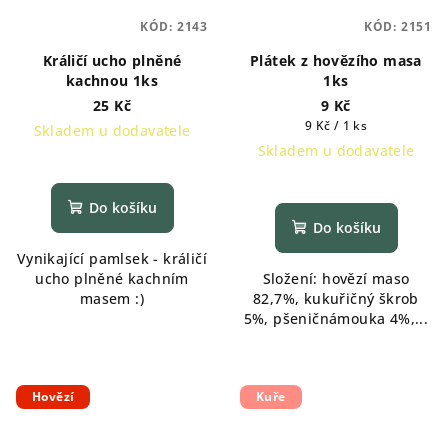
KÓD:
2143
KÓD:
2151
Králičí ucho plněné
Plátek z hovězího masa
kachnou 1ks
1ks
25 Kč
9 Kč
Měrná
9 Kč / 1 ks
Skladem u dodavatele
cena:
Skladem u dodavatele
Do košíku
Do košíku
Vynikající pamlsek - králičí
ucho plněné kachním
Složení: hovězí maso
masem :)
82,7%, kukuřičný škrob
5%, pšeničnámouka 4%,...
Hovězí
Kuře