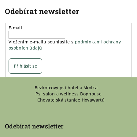
Odebírat newsletter
E-mail
Vložením e-mailu souhlasíte s
podmínkami ochrany
osobních údajů
Přihlásit se
Z
Bezkotcový psí hotel a školka
á
Psí salon a wellness Doghouse
p
Chovatelská stanice Hovawartů
a
t
í
Odebírat newsletter