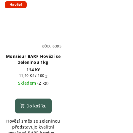
Hovězí
KÓD:
6395
Monsieur BARF Hovězí se
zeleninou 1kg
114 Kč
Měrná
11,40 Kč / 100 g
cena:
Skladem
(
2 ks
)
Do košíku
Hovězí směs se zeleninou
představuje kvalitní
mražené BARF krmivo...