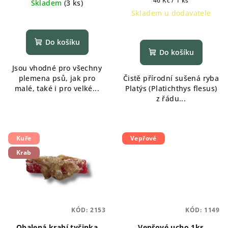
46 Kč / 1 ks
Skladem
(
3 ks
)
cena:
Skladem u dodavatele
Průměrné
hodnocení
Do košíku
produktu
Do košíku
je
Jsou vhodné pro všechny
5,0
plemena psů, jak pro
Čistě přírodní sušená ryba
z
malé, také i pro velké...
Platýs (Platichthys flesus)
5
z řádu...
hvězdiček.
Kuře
Vepřové
Krab
KÓD:
2153
KÓD:
1149
Obalená krabí tyčinka
Vepřové ucho 1ks