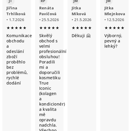
JT
RP
JM
JM
Jiřina
Renáta
Jitka
Jitka
Trhlíková
Pavičová
Míková
Mlejnkova
• 1.7.2026
• 25.5.2026
• 21.5.2026
• 12.5.2026
★★★★★
★★★★★
★★★★★
★★★★★
Komunikace
Skvělý
Děkuji 🤗
Výborný,
obchodu
obchod s
pevný a
a
velmi
lehký?
odeslání
profesionální
zboží
obsluhou!
proběhlo
Poradili
bez
mi a
problémů,
doporučili
rychlé
kosmetiku
dodání
True
Iconic
(kolagen
a
kondicionér)
a kvalita
mě
opravdu
nadchla.
Všechno