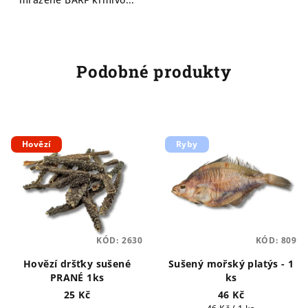
Podobné produkty
Hovězí
Ryby
KÓD:
2630
KÓD:
809
Hovězí dršťky sušené
Sušený mořský platýs - 1
PRANÉ 1ks
ks
25 Kč
46 Kč
Měrná