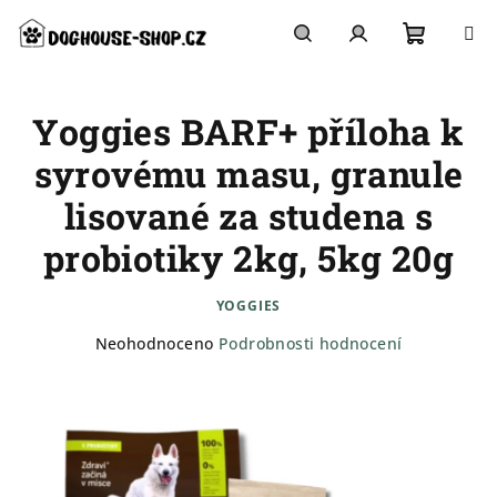
Přejít
na
obsah
Nákupn
Hledat
Přihlášení
Yoggies BARF+ příloha k
košík
syrovému masu, granule
lisované za studena s
probiotiky 2kg, 5kg 20g
YOGGIES
Průměrné
Neohodnoceno
Podrobnosti hodnocení
hodnocení
produktu
je
0,0
z
5