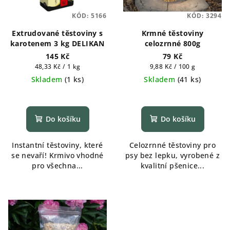
KÓD:
5166
KÓD:
3294
Extrudované těstoviny s
Krmné těstoviny
karotenem 3 kg DELIKAN
celozrnné 800g
145 Kč
79 Kč
Měrná
Měrná
48,33 Kč / 1 kg
9,88 Kč / 100 g
cena:
cena:
Skladem
(
1 ks
)
Skladem
(
41 ks
)
Do košíku
Do košíku
Instantní těstoviny, které
Celozrnné těstoviny pro
se nevaří! Krmivo vhodné
psy bez lepku, vyrobené z
pro všechna...
kvalitní pšenice...