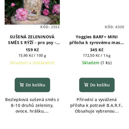
KÓD:
2555
KÓD:
6330
SUŠENÁ ZELENINOVÁ
Yoggies BARF+ MINI
SMĚS S RÝŽÍ - pro psy -
příloha k syrovému masu,
1kg
granule lisované za
159 Kč
345 Kč
studena s probiotiky 2kg
Měrná
Měrná
15,90 Kč / 100 g
172,50 Kč / 1 kg
cena:
cena:
Skladem u dodavatele
Skladem
(
1 ks
)
Do košíku
Do košíku
Bezlepková sušená směs z
Přírodní a vyvážená
8–10 druhů zeleniny,
příloha k potravě B.A.R.F..
ovoce, hrášku,...
Obsahuje vybranou...