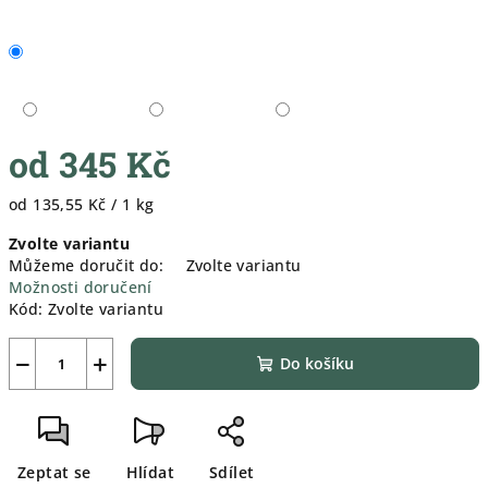
od
345 Kč
Měrná
od 135,55 Kč / 1 kg
cena:
Zvolte variantu
Můžeme doručit do:
Zvolte variantu
Možnosti doručení
Kód:
Zvolte variantu
−
+
Do košíku
Zeptat se
Hlídat
Sdílet