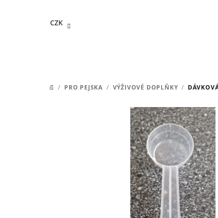
Přejít
na
CZK
obsah
/
PRO PEJSKA
/
VÝŽIVOVÉ DOPLŇKY
/
DÁVKOVÁ
DOMŮ