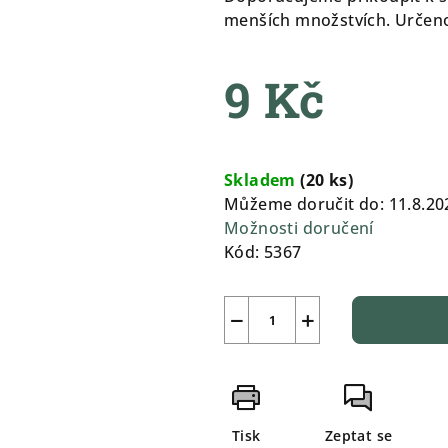
0,0
menších množstvích. Určeno 
z
5
9 Kč
hvězdiček.
Měrná
cena:
Skladem
(
20 ks
)
Můžeme doručit do:
11.8.20
Možnosti doručení
Kód:
5367
−
+
Tisk
Zeptat se