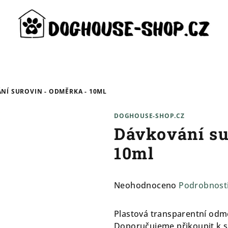
NÍ SUROVIN - ODMĚRKA - 10ML
DOGHOUSE-SHOP.CZ
Dávkování s
10ml
Průměrné
Neohodnoceno
Podrobnost
hodnocení
produktu
Plastová transparentní odmě
je
Doporučujeme přikoupit k su