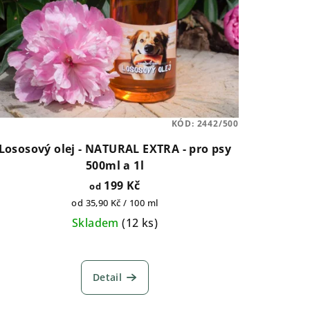
KÓD:
2442/500
Lososový olej - NATURAL EXTRA - pro psy
500ml a 1l
199 Kč
od
Měrná
od 35,90 Kč / 100 ml
cena:
Skladem
(
12 ks
)
Průměrné
hodnocení
Detail
produktu
je