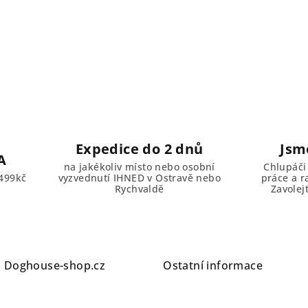
Expedice do 2 dnů
Jsm
A
na jakékoliv místo nebo osobní
Chlupáči
499kč
vyzvednutí IHNED v Ostravě nebo
práce a r
Rychvaldě
Zavolej
a
Doghouse-shop.cz
Ostatní informace