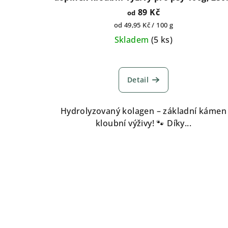
500g, 1kg, 2kg
89 Kč
od
Měrná
od 49,95 Kč / 100 g
cena:
Skladem
(
5 ks
)
Průměrné
hodnocení
Detail
produktu
je
5,0
Hydrolyzovaný kolagen – základní kámen
z
kloubní výživy! 🐾 Díky...
5
hvězdiček.