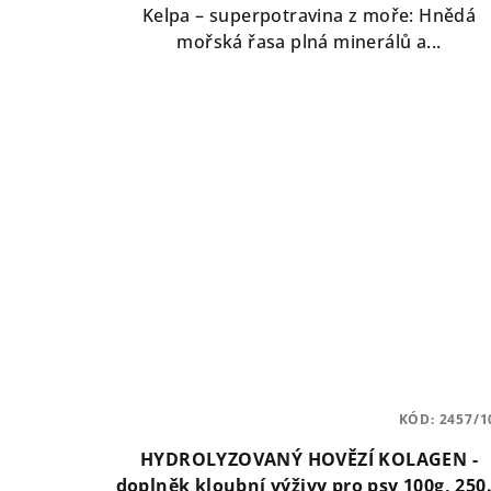
5,0
Kelpa – superpotravina z moře: Hnědá
z
mořská řasa plná minerálů a...
5
hvězdiček.
KÓD:
2457/1
HYDROLYZOVANÝ HOVĚZÍ KOLAGEN -
doplněk kloubní výživy pro psy 100g, 250