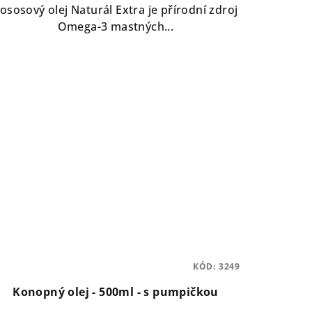
5,0
ososový olej Naturál Extra je přírodní zdroj
z
Omega-3 mastných...
5
hvězdiček.
KÓD:
3249
Konopný olej - 500ml - s pumpičkou