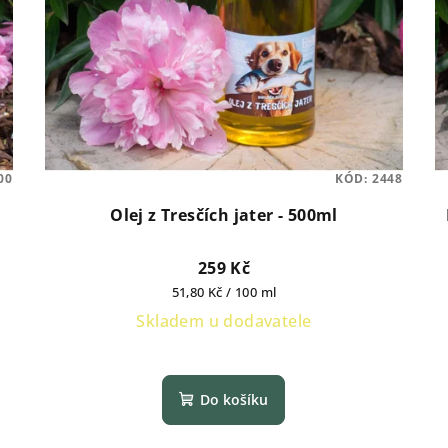
00
KÓD:
2448
Olej z Tresčích jater - 500ml
259 Kč
Měrná
51,80 Kč / 100 ml
cena:
Skladem u dodavatele
Do košíku