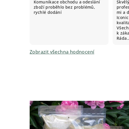
Komunikace obchodu a odeslání
Skvěl
zboží proběhlo bez problémů,
profes
rychlé dodání
mi a 
Iconic
kvali
Všechn
k záka
Ráda
Zobrazit všechna hodnocení