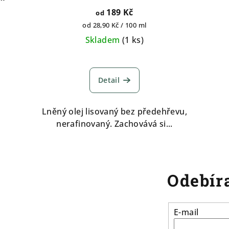
189 Kč
od
Měrná
od 28,90 Kč / 100 ml
cena:
Skladem
(
1 ks
)
Průměrné
hodnocení
Detail
produktu
je
5,0
Lněný olej lisovaný bez předehřevu,
z
nerafinovaný. Zachovává si...
5
hvězdiček.
Odebíra
E-mail