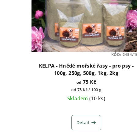
KÓD:
2454/1
KELPA - Hnědé mořské řasy - pro psy -
100g, 250g, 500g, 1kg, 2kg
75 Kč
od
Měrná
od 75 Kč / 100 g
cena:
Skladem
(
10 ks
)
Průměrné
hodnocení
Detail
produktu
je