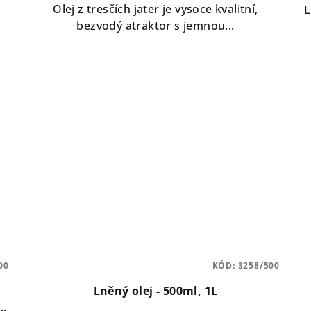
Olej z tresčích jater je vysoce kvalitní,
L
bezvodý atraktor s jemnou...
00
KÓD:
3258/500
Lněný olej - 500ml, 1L
g,