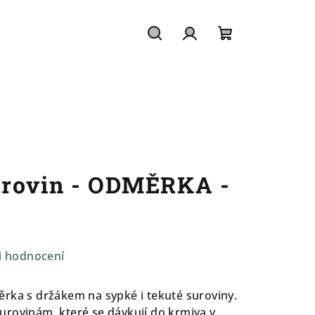
Hledat
Přihlášení
Nákupní
košík
urovin - ODMĚRKA -
i hodnocení
rka s držákem na sypké i tekuté suroviny.
rovinám, které se dávkují do krmiva v