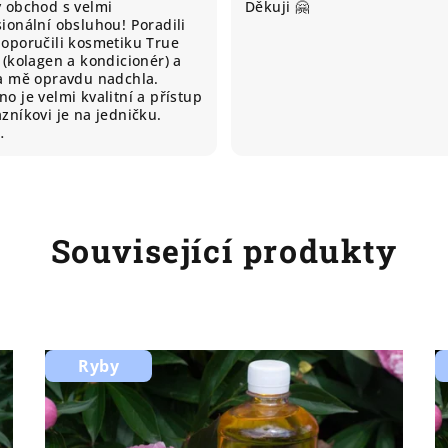
ý obchod s velmi
Děkuji 🤗
ionální obsluhou! Poradili
doporučili kosmetiku True
 (kolagen a kondicionér) a
ta mě opravdu nadchla.
o je velmi kvalitní a přístup
zníkovi je na jedničku.
…
Související produkty
Ryby