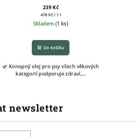
239 Kč
Měrná
478 Kč / 1 l
cena:
Skladem
(
1 ks
)
Průměrné
hodnocení
Do košíku
produktu
je
5,0
🌿 Konopný olej pro psy všech věkových
z
kategorií podporuje zdraví,...
5
hvězdiček.
t newsletter