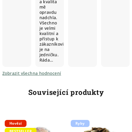
a kvalita
mě
opravdu
nadchla.
Všechno
je velmi
kvalitní a
přístup k
zákazníkovi
je na
jedničku.
Ráda…
Zobrazit všechna hodnocení
Související produkty
Hovězí
Ryby
BESTSELLER