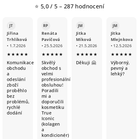
⭐ 5,0 / 5 – 287 hodnocení
JT
RP
JM
JM
Jiřina
Renáta
Jitka
Jitka
Trhlíková
Pavičová
Míková
Mlejnkova
• 1.7.2026
• 25.5.2026
• 21.5.2026
• 12.5.2026
★★★★★
★★★★★
★★★★★
★★★★★
Komunikace
Skvělý
Děkuji 🤗
Výborný,
obchodu
obchod s
pevný a
a
velmi
lehký?
odeslání
profesionální
zboží
obsluhou!
proběhlo
Poradili
bez
mi a
problémů,
doporučili
rychlé
kosmetiku
dodání
True
Iconic
(kolagen
a
kondicionér)