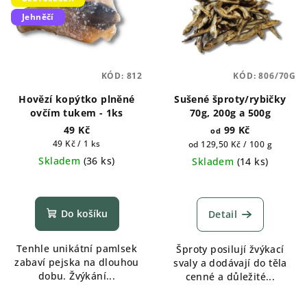
Jehněčí
KÓD:
812
KÓD:
806/70G
Hovězí kopýtko plněné
Sušené šproty/rybičky
ovčím tukem - 1ks
70g, 200g a 500g
49 Kč
99 Kč
od
Měrná
49 Kč / 1 ks
Měrná
od 129,50 Kč / 100 g
cena:
cena:
Skladem
(
36 ks
)
Skladem
(
14 ks
)
Průměrné
hodnocení
produktu
Do košíku
Detail
je
5,0
Tenhle unikátní pamlsek
Šproty posilují žvýkací
z
zabaví pejska na dlouhou
svaly a dodávají do těla
5
dobu. Žvýkání...
cenné a důležité...
hvězdiček.