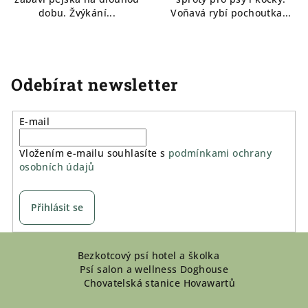
dobu. Žvýkání...
Voňavá rybí pochoutka...
Odebírat newsletter
E-mail
Vložením e-mailu souhlasíte s
podmínkami ochrany
osobních údajů
Přihlásit se
Z
Bezkotcový psí hotel a školka
á
Psí salon a wellness Doghouse
p
Chovatelská stanice Hovawartů
a