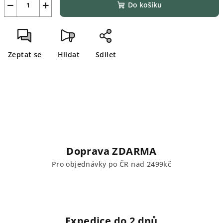
−
+
Do košíku
Zeptat se
Hlídat
Sdílet
Doprava ZDARMA
Pro objednávky po ČR nad 2499kč
Expedice do 2 dnů