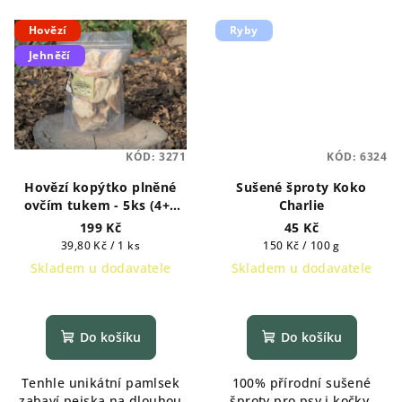
Hovězí
Ryby
Jehněčí
KÓD:
3271
KÓD:
6324
Hovězí kopýtko plněné
Sušené šproty Koko
ovčím tukem - 5ks (4+1
Charlie
zdarma)
199 Kč
45 Kč
Měrná
Měrná
39,80 Kč / 1 ks
150 Kč / 100 g
cena:
cena:
Skladem u dodavatele
Skladem u dodavatele
Do košíku
Do košíku
Tenhle unikátní pamlsek
100% přírodní sušené
zabaví pejska na dlouhou
šproty pro psy i kočky.