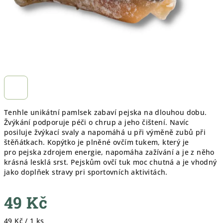
Tenhle unikátní pamlsek zabaví pejska na dlouhou dobu.
Žvýkání podporuje péči o chrup a jeho čištení. Navíc
posiluje žvýkací svaly a napomáhá u při výměně zubů při
štěňátkach.
Kopýtko je plněné ovčím tukem, který je
pro pejska zdrojem energie, napomáha zažívání a je z něho
krásná lesklá srst. Pejskům ovčí tuk moc chutná a je vhodný
jako doplňek stravy pri sportovních aktivitách.
49 Kč
Měrná
49 Kč / 1 ks