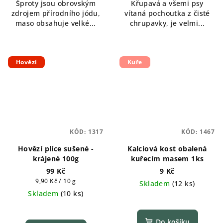
Šproty jsou obrovským
Křupavá a všemi psy
zdrojem přírodního jódu,
vítaná pochoutka z čisté
maso obsahuje velké...
chrupavky, je velmi...
Hovězí
Kuře
KÓD:
1317
KÓD:
1467
Hovězí plíce sušené -
Kalciová kost obalená
krájené 100g
kuřecím masem 1ks
99 Kč
9 Kč
Měrná
9,90 Kč / 10 g
Skladem
(
12 ks
)
cena:
Skladem
(
10 ks
)
Průměrné
hodnocení
Do košíku