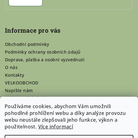
Informace pro vás
Obchodní podmínky
Podmínky ochrany osobních údajů
Doprava, platba a osobní vyzvednutí
O nás
Kontakty
VELKOOBCHOD
Napište nám
Hodnocení obchodu
Používáme cookies, abychom Vám umožnili
Registrace se vyplatí!
pohodlné prohlížení webu a díky analýze provozu
Pamlsky na míru
webu neustále zlepšovali jeho funkce, výkon a
Nepřevzaté dobírky
použitelnost.
Více informací