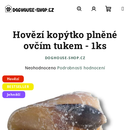
Přejít
na
obsah
Nákupn
Hledat
Přihlášení
Hovězí kopýtko plněné
košík
ovčím tukem - 1ks
DOGHOUSE-SHOP.CZ
Průměrné
Neohodnoceno
Podrobnosti hodnocení
hodnocení
Hovězí
produktu
je
BESTSELLER
0,0
Jehněčí
z
5
hvězdiček.