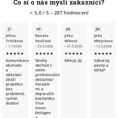
Co si o nás myslí zakazníci?
⭐ 5,0 / 5 – 287 hodnocení
JT
RP
JM
JM
Jiřina
Renáta
Jitka
Jitka
Trhlíková
Pavičová
Míková
Mlejnkova
• 1.7.2026
• 25.5.2026
• 21.5.2026
• 12.5.2026
★★★★★
★★★★★
★★★★★
★★★★★
Komunikace
Skvělý
Děkuji 🤗
Výborný,
obchodu
obchod s
pevný a
a
velmi
lehký?
odeslání
profesionální
zboží
obsluhou!
proběhlo
Poradili
bez
mi a
problémů,
doporučili
rychlé
kosmetiku
dodání
True
Iconic
(kolagen
a