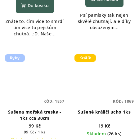
produktu
Do košíku
je
Psí pamlsky tak nejen
5,0
Znáte to, čím více to smrdí
skvělé chutnají, ale díky
z
tím více to pejskům
obsaženým...
5
chutná...:D. Naše...
hvězdiček.
Ryby
Králík
KÓD:
1857
KÓD:
1869
Sušena mořská treska -
Sušené králičí ucho 1ks
1ks cca 30cm
99 Kč
19 Kč
Měrná
99 Kč / 1 ks
Skladem
(
26 ks
)
cena: