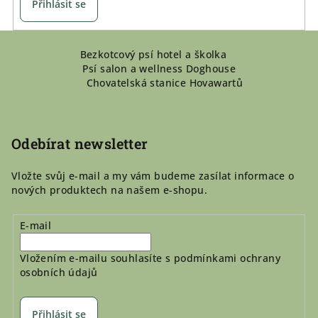
Přihlásit se
Z
Bezkotcový psí hotel a školka
á
Psí salon a wellness Doghouse
p
Chovatelská stanice Hovawartů
a
t
í
Odebírat newsletter
Vložte svůj e-mail a my vám budeme zasílat informace o
nových produktech na našem e-shopu.
E-mail
Vložením e-mailu souhlasíte s
podmínkami ochrany
osobních údajů
Přihlásit se