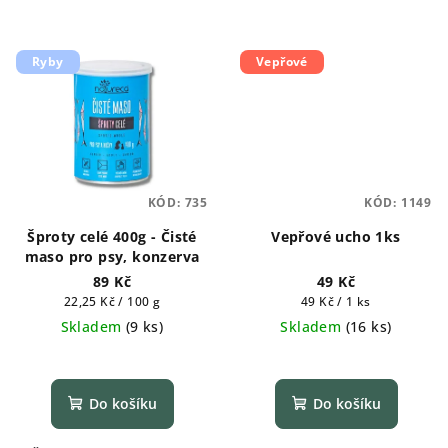
Ryby
Vepřové
KÓD:
735
KÓD:
1149
Šproty celé 400g - Čisté
Vepřové ucho 1ks
maso pro psy, konzerva
89 Kč
49 Kč
Měrná
Měrná
22,25 Kč / 100 g
49 Kč / 1 ks
cena:
cena:
Skladem
(
9 ks
)
Skladem
(
16 ks
)
Do košíku
Do košíku