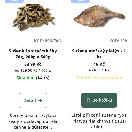
KÓD:
806/70G
KÓD:
809
Sušené šproty/rybičky
Sušený mořský platýs - 1
70g, 200g a 500g
ks
99 Kč
46 Kč
od
Měrná
Měrná
46 Kč / 1 ks
od 129,50 Kč / 100 g
cena:
cena:
Skladem u dodavatele
Skladem
(
14 ks
)
Průměrné
Průměrné
hodnocení
hodnocení
produktu
produktu
Do košíku
Detail
je
je
5,0
5,0
Čistě přírodní sušená ryba
Šproty posilují žvýkací
z
z
Platýs (Platichthys flesus)
svaly a dodávají do těla
5
5
z řádu...
cenné a důležité...
hvězdiček.
hvězdiček.