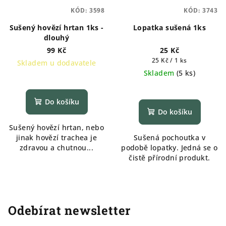
KÓD:
3598
KÓD:
3743
Sušený hovězí hrtan 1ks -
Lopatka sušená 1ks
dlouhý
99 Kč
25 Kč
Měrná
25 Kč / 1 ks
Skladem u dodavatele
cena:
Skladem
(
5 ks
)
Do košíku
Do košíku
Sušený hovězí hrtan, nebo
jinak hovězí trachea je
Sušená pochoutka v
zdravou a chutnou...
podobě lopatky. Jedná se o
čistě přírodní produkt.
Odebírat newsletter