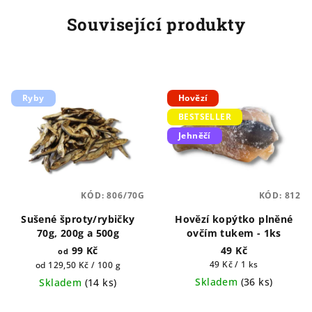
Související produkty
Ryby
Hovězí
BESTSELLER
Jehněčí
KÓD:
806/70G
KÓD:
812
Sušené šproty/rybičky
Hovězí kopýtko plněné
70g, 200g a 500g
ovčím tukem - 1ks
99 Kč
49 Kč
od
Měrná
Měrná
49 Kč / 1 ks
od 129,50 Kč / 100 g
cena:
cena:
Skladem
(
36 ks
)
Skladem
(
14 ks
)
Průměrné