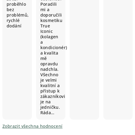
proběhlo
Poradili
bez
mi a
problémů,
doporučili
rychlé
kosmetiku
dodání
True
Iconic
(kolagen
a
kondicionér)
a kvalita
mě
opravdu
nadchla.
Všechno
je velmi
kvalitní a
přístup k
zákazníkovi
je na
jedničku.
Ráda…
Zobrazit všechna hodnocení