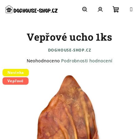
Přejít
na
obsah
Nákupn
Hledat
Přihlášení
Vepřové ucho 1ks
košík
DOGHOUSE-SHOP.CZ
Průměrné
Neohodnoceno
Podrobnosti hodnocení
hodnocení
Novinka
produktu
je
Vepřové
0,0
z
5
hvězdiček.