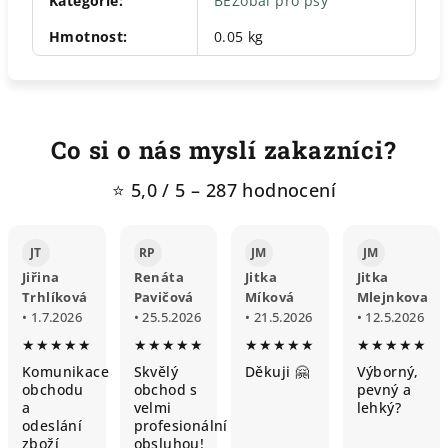
Kategorie
:
BEZobal pro psy
Hmotnost
:
0.05 kg
Co si o nás myslí zakazníci?
⭐ 5,0 / 5 – 287 hodnocení
JT
RP
JM
JM
Jiřina
Renáta
Jitka
Jitka
Trhlíková
Pavičová
Míková
Mlejnkova
• 1.7.2026
• 25.5.2026
• 21.5.2026
• 12.5.2026
★★★★★
★★★★★
★★★★★
★★★★★
Komunikace
Skvělý
Děkuji 🤗
Výborný,
obchodu
obchod s
pevný a
a
velmi
lehký?
odeslání
profesionální
zboží
obsluhou!