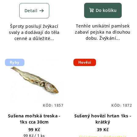
hodnocení
produktu
Do košíku
Detail
je
5,0
Tenhle unikátní pamlsek
Šproty posilují žvýkací
z
zabaví pejska na dlouhou
svaly a dodávají do těla
5
dobu. Žvýkání...
cenné a důležité...
hvězdiček.
Ryby
Hovězí
KÓD:
1857
KÓD:
1872
Sušena mořská treska -
Sušený hovězí hrtan 1ks -
1ks cca 30cm
krátký
99 Kč
39 Kč
Měrná
99 Kč / 1 ks