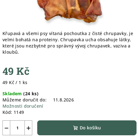
Křupavá a všemi psy vítaná pochoutka z čisté chrupavky, je
velmi bohatá na proteiny. Chrupavka ucha obsahuje látky,
které jsou nezbytné pro správný vývoj chrupavek, vaziva a
kloubů.
49 Kč
Měrná
49 Kč / 1 ks
cena:
Skladem
(
24 ks
)
Můžeme doručit do:
11.8.2026
Možnosti doručení
Kód:
1149
−
+
Do košíku