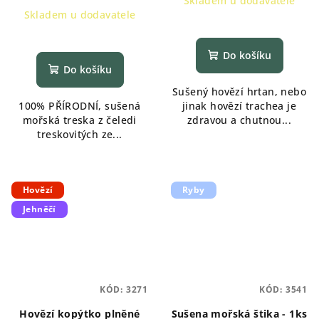
Skladem u dodavatele
cena:
Skladem u dodavatele
Do košíku
Do košíku
Sušený hovězí hrtan, nebo
100% PŘÍRODNÍ, sušená
jinak hovězí trachea je
mořská treska z čeledi
zdravou a chutnou...
treskovitých ze...
Hovězí
Ryby
Jehněčí
KÓD:
3271
KÓD:
3541
Hovězí kopýtko plněné
Sušena mořská štika - 1ks