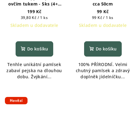
ovčím tukem - 5ks (4+1
cca 50cm
zdarma)
199 Kč
99 Kč
Měrná
Měrná
39,80 Kč / 1 ks
99 Kč / 1 ks
cena:
cena:
Skladem u dodavatele
Skladem u dodavatele
Do košíku
Do košíku
Tenhle unikátní pamlsek
100% PŘÍRODNÍ. Velmi
zabaví pejska na dlouhou
chutný pamlsek a zdravý
dobu. Žvýkání...
doplněk jídelníčku...
Hovězí