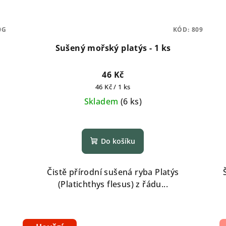
0G
KÓD:
809
Sušený mořský platýs - 1 ks
46 Kč
Měrná
46 Kč / 1 ks
cena:
Skladem
(
6 ks
)
Průměrné
hodnocení
Do košíku
produktu
je
5,0
Čistě přírodní sušená ryba Platýs
z
(Platichthys flesus) z řádu...
5
hvězdiček.