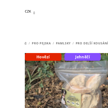
Přejít
na
CZK
obsah
/
PRO PEJSKA
/
PAMLSKY
/
PRO DELŠÍ KOUSÁN
DOMŮ
Hovězí
Jehněčí