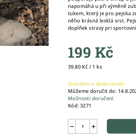
0,0
napomáhá u při výměně zub
z
tukem, který je pro pejska 
5
něho krásná lesklá srst. Pe
hvězdiček.
doplňek stravy pri sportovní
199 Kč
Měrná
39,80 Kč / 1 ks
cena:
Skladem u dodavatele
Můžeme doručit do:
14.8.20
Možnosti doručení
Kód:
3271
−
+