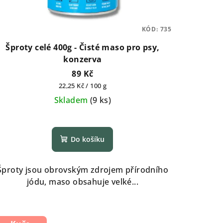
KÓD:
735
Šproty celé 400g - Čisté maso pro psy,
konzerva
89 Kč
Měrná
22,25 Kč / 100 g
cena:
Skladem
(
9 ks
)
Do košíku
Šproty jsou obrovským zdrojem přírodního
jódu, maso obsahuje velké...