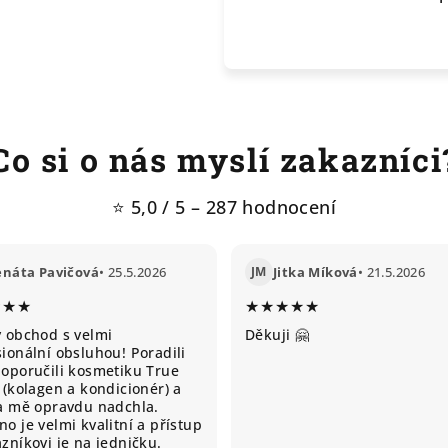
Co si o nás myslí zakazníci
⭐ 5,0 / 5 – 287 hodnocení
enáta Pavičová
• 25.5.2026
JM
Jitka Míková
• 21.5.2026
★★★
★★★★★
ý obchod s velmi
Děkuji 🤗
ionální obsluhou! Poradili
doporučili kosmetiku True
 (kolagen a kondicionér) a
ta mě opravdu nadchla.
o je velmi kvalitní a přístup
zníkovi je na jedničku.