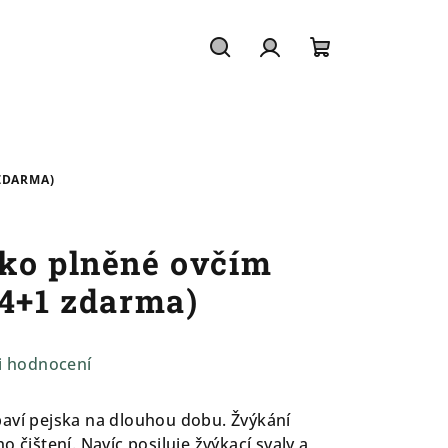
Hledat
Přihlášení
Nákupní
košík
ZDARMA)
ko plněné ovčím
(4+1 zdarma)
i hodnocení
baví pejska na dlouhou dobu. Žvýkání
 čištení. Navíc posiluje žvýkací svaly a