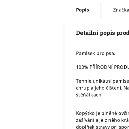
Popis
Značk
Detailní popis pro
Pamlsek pro psa.
100% PŘÍRODNÍ PROD
Tenhle unikátní pamlse
chrup a jeho čištení. N
štěňátkach.
Kopýtko je plněné ovčí
zažívání a je z něho kr
doplňek stravy pri spor