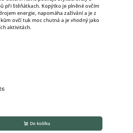
ů při štěňátkach.
Kopýtko je plněné ovčím
zdrojem energie, napomáha zažívání a je z
jskům ovčí tuk moc chutná a je vhodný jako
ch aktivitách.
26
Do košíku