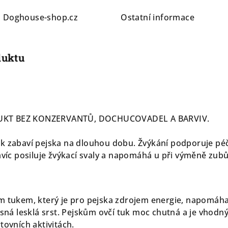
a
Doghouse-shop.cz
Ostatní informace
duktu
UKT BEZ KONZERVANTŮ, DOCHUCOVADEL A BARVIV.
k zabaví pejska na dlouhou dobu. Žvýkání podporuje péč
avíc posiluje žvýkací svaly a napomáhá u při výměně zubů
m tukem, který je pro pejska zdrojem energie, napomáh
ásná lesklá srst. Pejskům ovčí tuk moc chutná a je vhodný
tovních aktivitách.