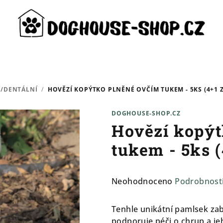
Í/DENTÁLNÍ
/
HOVĚZÍ KOPÝTKO PLNĚNÉ OVČÍM TUKEM - 5KS (4+1 
DOGHOUSE-SHOP.CZ
Hovězí kopýt
tukem - 5ks 
Průměrné
Neohodnoceno
Podrobnost
hodnocení
produktu
Tenhle unikátní pamlsek za
je
podporuje péči o chrup a jeho