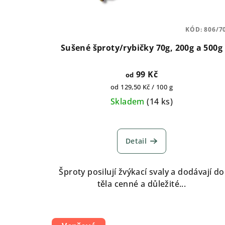
KÓD:
806/7
Sušené šproty/rybičky 70g, 200g a 500g
99 Kč
od
Měrná
od 129,50 Kč / 100 g
cena:
Skladem
(
14 ks
)
Průměrné
hodnocení
Detail
produktu
je
5,0
Šproty posilují žvýkací svaly a dodávají do
z
těla cenné a důležité...
5
hvězdiček.