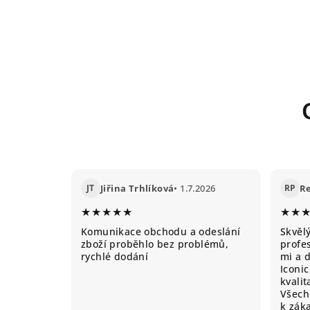
JT
Jiřina Trhlíková
• 1.7.2026
RP
R
★★★★★
★★
Komunikace obchodu a odeslání
Skvěl
zboží proběhlo bez problémů,
profes
rychlé dodání
mi a 
Iconic
kvali
Všechn
k záka