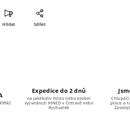
Hlídat
Sdílet
Expedice do 2 dnů
Jsm
A
na jakékoliv místo nebo osobní
Chlupáči
499kč
vyzvednutí IHNED v Ostravě nebo
práce a r
Rychvaldě
Zavolej