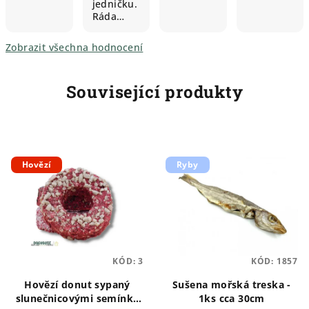
jedničku.
Ráda…
Zobrazit všechna hodnocení
Související produkty
Hovězí
Ryby
KÓD:
3
KÓD:
1857
Hovězí donut sypaný
Sušena mořská treska -
slunečnicovými semínky
1ks cca 30cm