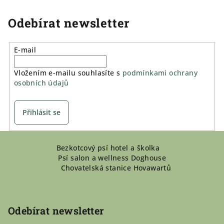
Odebírat newsletter
E-mail
Vložením e-mailu souhlasíte s
podmínkami ochrany
osobních údajů
Přihlásit se
Z
Bezkotcový psí hotel a školka
á
Psí salon a wellness Doghouse
p
Chovatelská stanice Hovawartů
a
t
í
Odebírat newsletter