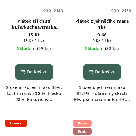
KÓD:
2149
KÓD:
2150
Plátek tří chutí
Plátek z jehněčího masa
kuře/kachna/treska
1ks
měkké 1ks
15 Kč
9 Kč
Měrná
Měrná
15 Kč / 1 ks
9 Kč / 1 ks
cena:
cena:
Skladem
(
29 ks
)
Skladem
(
32 ks
)
Do košíku
Do košíku
Složení: kuřecí maso 30%,
Složení: jehněčí maso
kachní maso 30 %, treska
82,7%, kukuřičný škrob
28%, kukuřičný...
5%, pšeničnámouka 4%,...
Hovězí
Kuře
Krab