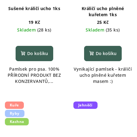
Sušené králičí ucho 1ks
Králičí ucho plněné
kuřetem 1ks
19 Kč
25 Kč
Skladem
(
28 ks
)
Skladem
(
35 ks
)
Do košíku
Do košíku
Pamlsek pro psa. 100%
Vynikající pamlsek - králičí
PŘÍRODNÍ PRODUKT BEZ
ucho plněné kuřetem
KONZERVANTŮ,...
masem :)
Kuře
Jehněčí
Ryby
Kachna