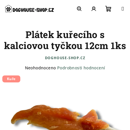
Přejít
na
obsah
Nákupn
Hledat
Přihlášení
Plátek kuřecího s
košík
kalciovou tyčkou 12cm 1ks
DOGHOUSE-SHOP.CZ
Průměrné
Neohodnoceno
Podrobnosti hodnocení
hodnocení
Kuře
produktu
je
0,0
z
5
hvězdiček.