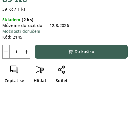
Měrná
39 Kč / 1 ks
cena:
Skladem
(
2 ks
)
Můžeme doručit do:
12.8.2026
Možnosti doručení
Kód:
2145
−
+
Do košíku
Zeptat se
Hlídat
Sdílet