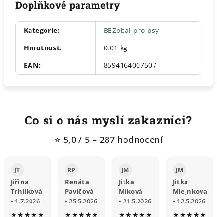
Doplňkové parametry
Kategorie
:
BEZobal pro psy
Hmotnost
:
0.01 kg
EAN
:
8594164007507
Co si o nás myslí zakazníci?
⭐ 5,0 / 5 – 287 hodnocení
JT
RP
JM
JM
Jiřina
Renáta
Jitka
Jitka
Trhlíková
Pavičová
Míková
Mlejnkova
• 1.7.2026
• 25.5.2026
• 21.5.2026
• 12.5.2026
★★★★★
★★★★★
★★★★★
★★★★★