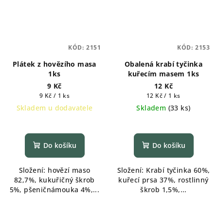
KÓD:
2151
KÓD:
2153
Plátek z hovězího masa
Obalená krabí tyčinka
1ks
kuřecím masem 1ks
9 Kč
12 Kč
Měrná
Měrná
9 Kč / 1 ks
12 Kč / 1 ks
cena:
cena:
Skladem u dodavatele
Skladem
(
33 ks
)
Do košíku
Do košíku
Složení: hovězí maso
Složení: Krabí tyčinka 60%,
82,7%, kukuřičný škrob
kuřecí prsa 37%, rostlinný
5%, pšeničnámouka 4%,...
škrob 1,5%,...