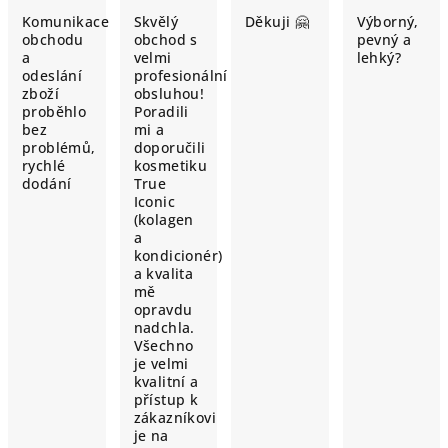
Komunikace
Skvělý
Děkuji 🤗
Výborný,
obchodu
obchod s
pevný a
a
velmi
lehký?
odeslání
profesionální
zboží
obsluhou!
proběhlo
Poradili
bez
mi a
problémů,
doporučili
rychlé
kosmetiku
dodání
True
Iconic
(kolagen
a
kondicionér)
a kvalita
mě
opravdu
nadchla.
Všechno
je velmi
kvalitní a
přístup k
zákazníkovi
je na