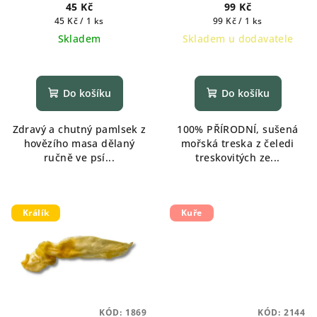
1ks
45 Kč
99 Kč
Měrná
Měrná
45 Kč / 1 ks
99 Kč / 1 ks
cena:
cena:
Skladem
Skladem u dodavatele
Do košíku
Do košíku
Zdravý a chutný pamlsek z
100% PŘÍRODNÍ, sušená
hovězího masa dělaný
mořská treska z čeledi
ručně ve psí...
treskovitých ze...
Králík
Kuře
KÓD:
1869
KÓD:
2144