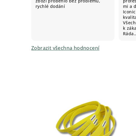
zboží proběhlo bez problémů,
profes
rychlé dodání
mi a 
Iconic
kvali
Všechn
k záka
Ráda
Zobrazit všechna hodnocení