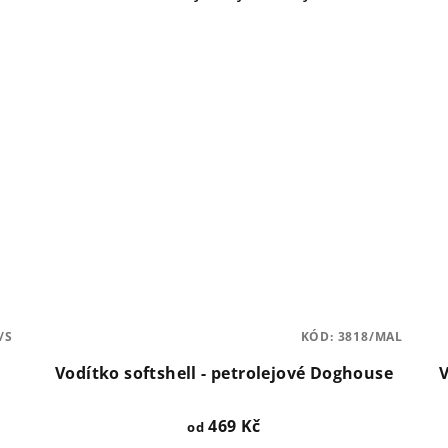
/S
KÓD:
3818/MAL
Vodítko softshell - petrolejové Doghouse
V
469 Kč
od