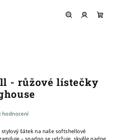
Hledat
Přihlášení
Nákupní
košík
ll - růžové lístečky
oghouse
i hodnocení
stylový šátek na naše softshellové
 zamiluje – snadno se udržuje, skvěle padne