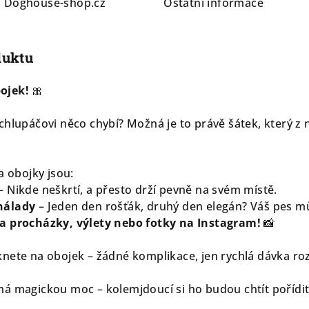
a
Doghouse-shop.cz
Ostatní informace
duktu
ojek!
🎀
chlupáčovi něco chybí? Možná je to právě šátek, který z
a obojky jsou:
– Nikde neškrtí, a přesto drží pevně na svém místě.
nálady
– Jeden den rošťák, druhý den elegán? Váš pes m
a procházky, výlety nebo fotky na Instagram!
📸
nete na obojek – žádné komplikace, jen rychlá dávka roz
á magickou moc – kolemjdoucí si ho budou chtít pořídit i