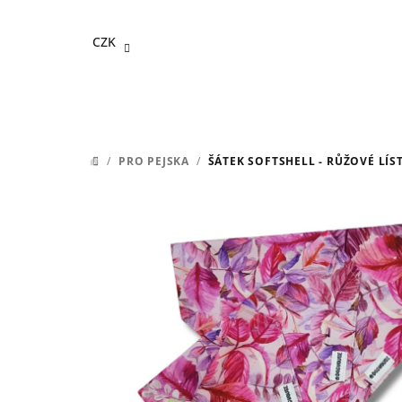
Přejít
na
CZK
obsah
/
PRO PEJSKA
/
ŠÁTEK SOFTSHELL - RŮŽOVÉ LÍ
DOMŮ