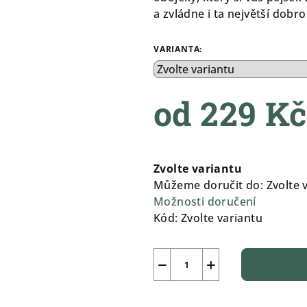
0,0
a zvládne i ta největší dobro
z
5
VARIANTA:
hvězdiček.
od
229 Kč
Měrná
cena:
Zvolte variantu
Můžeme doručit do:
Zvolte 
Možnosti doručení
Kód:
Zvolte variantu
−
+