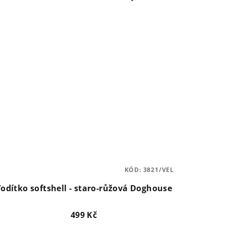
KÓD:
3821/VEL
odítko softshell - staro-růžová Doghouse
499 Kč