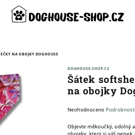
STEČKY NA OBOJKY DOGHOUSE
DOGHOUSE-SHOP.CZ
Šátek softshe
na obojky D
Průměrné
Neohodnoceno
Podrobnost
hodnocení
produktu
Objevte měkoučký, odolný a 
je
obojeky, který si váš pejsek