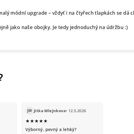
alý módní upgrade – vždyť i na čtyřech tlapkách se dá ch
tejně jako naše obojky. Je tedy jednoduchý na údržbu :)
?
JM
Jitka Mlejnkova
• 12.5.2026
★★★★★
Výborný, pevný a lehký?