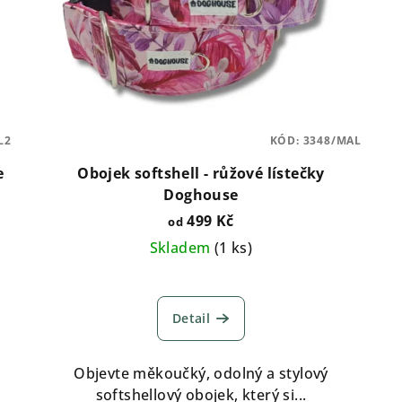
L2
KÓD:
3348/MAL
e
Obojek softshell - růžové lístečky
Doghouse
499 Kč
od
Skladem
(
1 ks
)
Detail
Objevte měkoučký, odolný a stylový
softshellový obojek, který si...