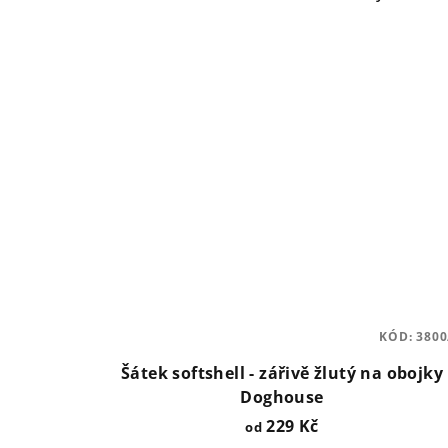
KÓD:
3800
Šátek softshell - zářivě žlutý na obojky
Doghouse
229 Kč
od