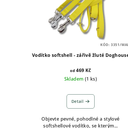
KÓD:
3351/MA
Vodítko softshell - zářivě žluté Doghous
469 Kč
od
Skladem
(
1 ks
)
Detail
Objevte pevné, pohodlné a stylové
softshellové vodítko, se kterým...