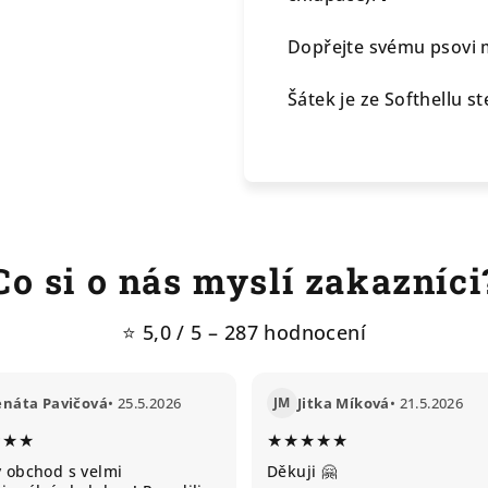
Dopřejte svému psovi m
Šátek je ze Softhellu s
Co si o nás myslí zakazníci
⭐ 5,0 / 5 – 287 hodnocení
enáta Pavičová
• 25.5.2026
JM
Jitka Míková
• 21.5.2026
★★★
★★★★★
ý obchod s velmi
Děkuji 🤗