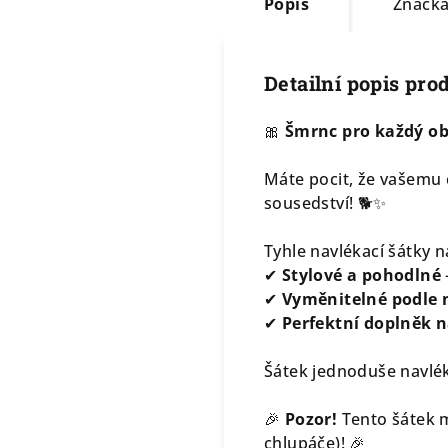
Popis
Značk
Detailní popis pro
🎀
Šmrnc pro každý ob
Máte pocit, že vašemu 
sousedství! 🐕✨
Tyhle navlékací šátky n
✔
Stylové a pohodlné
✔
Vyměnitelné podle 
✔
Perfektní doplněk n
Šátek jednoduše navlék
🎉
Pozor!
Tento šátek m
chlupáče)! 🎉