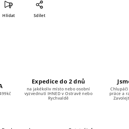
Hlídat
Sdílet
Expedice do 2 dnů
Jsm
A
na jakékoliv místo nebo osobní
Chlupáči
499kč
vyzvednutí IHNED v Ostravě nebo
práce a r
Rychvaldě
Zavolej