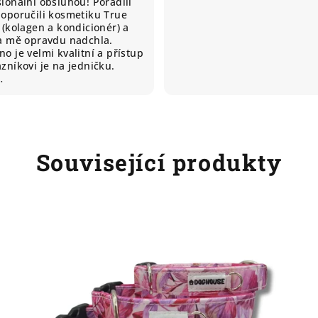
ionální obsluhou! Poradili
doporučili kosmetiku True
 (kolagen a kondicionér) a
ta mě opravdu nadchla.
o je velmi kvalitní a přístup
zníkovi je na jedničku.
…
Související produkty