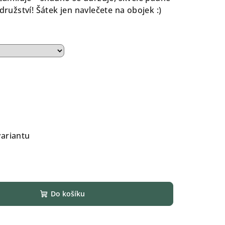
družství! Šátek jen navlečete na obojek :)
variantu
Do košíku