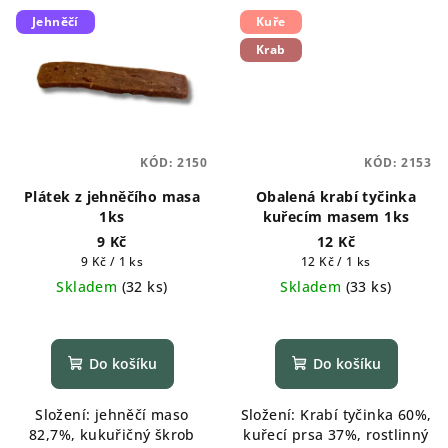
Jehněčí
Kuře
Krab
KÓD:
2150
KÓD:
2153
Plátek z jehněčího masa
Obalená krabí tyčinka
1ks
kuřecím masem 1ks
9 Kč
12 Kč
Měrná
Měrná
9 Kč / 1 ks
12 Kč / 1 ks
cena:
cena:
Skladem
(
32 ks
)
Skladem
(
33 ks
)
Do košíku
Do košíku
Složení: jehněčí maso
Složení: Krabí tyčinka 60%,
82,7%, kukuřičný škrob
kuřecí prsa 37%, rostlinný