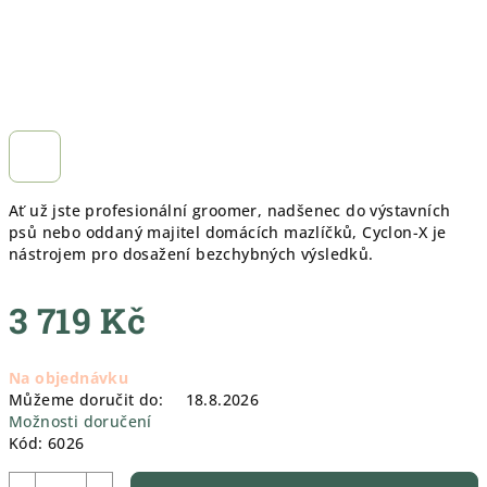
Ať už jste profesionální groomer, nadšenec do výstavních
psů nebo oddaný majitel domácích mazlíčků, Cyclon-X je
nástrojem pro dosažení bezchybných výsledků.
3 719 Kč
Měrná
Na objednávku
cena:
Můžeme doručit do:
18.8.2026
Možnosti doručení
Kód:
6026