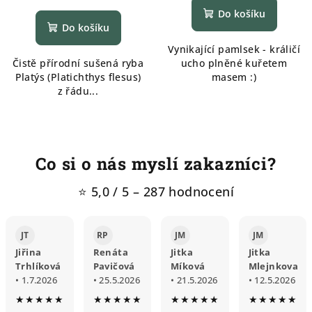
hodnocení
Do košíku
produktu
Do košíku
je
Vynikající pamlsek - králičí
5,0
Čistě přírodní sušená ryba
ucho plněné kuřetem
z
Platýs (Platichthys flesus)
masem :)
5
z řádu...
hvězdiček.
Co si o nás myslí zakazníci?
⭐ 5,0 / 5 – 287 hodnocení
JT
RP
JM
JM
Jiřina
Renáta
Jitka
Jitka
Trhlíková
Pavičová
Míková
Mlejnkova
• 1.7.2026
• 25.5.2026
• 21.5.2026
• 12.5.2026
★★★★★
★★★★★
★★★★★
★★★★★