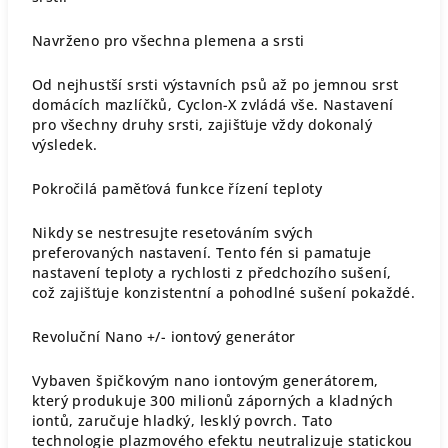
Navrženo pro všechna plemena a srsti
Od nejhustší srsti výstavních psů až po jemnou srst
domácích mazlíčků, Cyclon-X zvládá vše. Nastavení
pro všechny druhy srsti, zajišťuje vždy dokonalý
výsledek.
Pokročilá paměťová funkce řízení teploty
Nikdy se nestresujte resetováním svých
preferovaných nastavení. Tento fén si pamatuje
nastavení teploty a rychlosti z předchozího sušení,
což zajišťuje konzistentní a pohodlné sušení pokaždé.
Revoluční Nano +/- iontový generátor
Vybaven špičkovým nano iontovým generátorem,
který produkuje 300 milionů záporných a kladných
iontů, zaručuje hladký, lesklý povrch. Tato
technologie plazmového efektu neutralizuje statickou