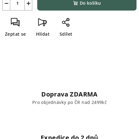
−
+
Do košíku
Zeptat se
Hlídat
Sdílet
Doprava ZDARMA
Pro objednávky po ČR nad 2499kč
Expedice do 2 dnů