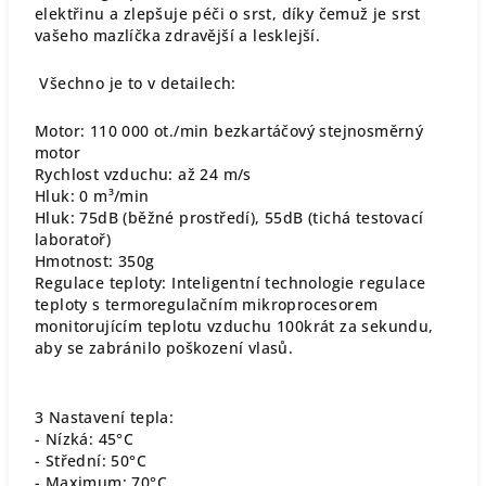
elektřinu a zlepšuje péči o srst, díky čemuž je srst
vašeho mazlíčka zdravější a lesklejší.
Všechno je to v detailech:
Motor: 110 000 ot./min bezkartáčový stejnosměrný
motor
Rychlost vzduchu: až 24 m/s
Hluk: 0 m³/min
Hluk: 75dB (běžné prostředí), 55dB (tichá testovací
laboratoř)
Hmotnost: 350g
Regulace teploty: Inteligentní technologie regulace
teploty s termoregulačním mikroprocesorem
monitorujícím teplotu vzduchu 100krát za sekundu,
aby se zabránilo poškození vlasů.
3 Nastavení tepla:
- Nízká: 45°C
- Střední: 50°C
- Maximum: 70°C