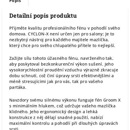
Popis
Detailní popis produktu
Přijměte kvalitu profesionálního fénu v pohodlí svého
domova. CYCLON-X není určen jen pro salony; Je to
nezbytný nástroj pro každého majitele mazlíčka,
který chce pro svého chlupatého přítele to nejlepší.
Zažijte sílu tohoto úžasného fénu, navrženého tak,
aby poskytoval bezkonkurenční výkon sušení. Jeho
vysokorychlostní proudění vzduchu výrazně zkracuje
dobu schnutí, což činí úpravy srsti efektivnějšími a
méně stresujícími jak pro vás, tak pro vašeho
parťáka.
Navzdory svému silnému výkonu funguje fén Groom X
s minimálním hlukem, což udržuje vašeho mazlíčka
klidného. Jeho ergonomický design a lehká
konstrukce z něj dělají snadné použití, nabízí
maximální kontrolu a pohodlí při dlouhých úpravách
srsti.