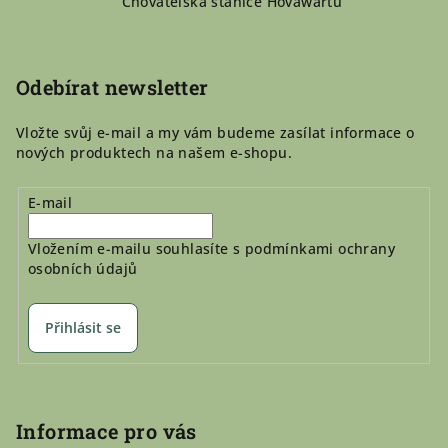
Chovatelská stanice Hovawartů
a
t
í
Odebírat newsletter
Vložte svůj e-mail a my vám budeme zasílat informace o
nových produktech na našem e-shopu.
E-mail
Vložením e-mailu souhlasíte s
podmínkami ochrany
osobních údajů
Přihlásit se
Informace pro vás