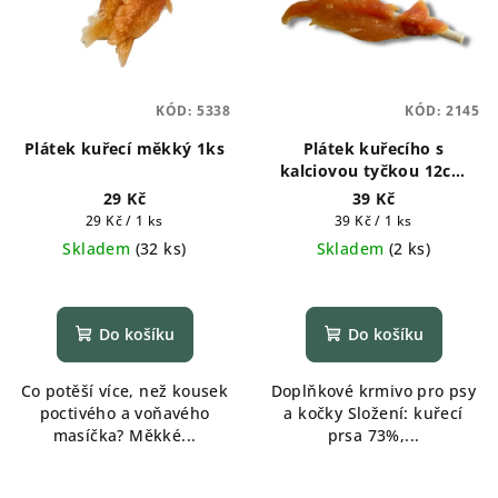
KÓD:
5338
KÓD:
2145
Plátek kuřecí měkký 1ks
Plátek kuřecího s
kalciovou tyčkou 12cm
1ks
29 Kč
39 Kč
Měrná
Měrná
29 Kč / 1 ks
39 Kč / 1 ks
cena:
cena:
Skladem
(
32 ks
)
Skladem
(
2 ks
)
Do košíku
Do košíku
Co potěší více, než kousek
Doplňkové krmivo pro psy
poctivého a voňavého
a kočky Složení: kuřecí
masíčka? Měkké...
prsa 73%,...