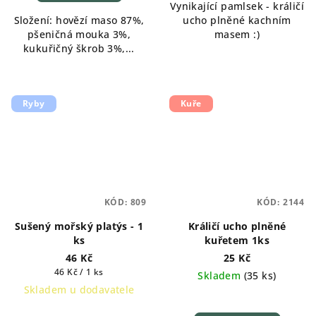
Vynikající pamlsek - králičí
Složení: hovězí maso 87%,
ucho plněné kachním
pšeničná mouka 3%,
masem :)
kukuřičný škrob 3%,...
Ryby
Kuře
KÓD:
809
KÓD:
2144
Sušený mořský platýs - 1
Králičí ucho plněné
ks
kuřetem 1ks
46 Kč
25 Kč
Měrná
46 Kč / 1 ks
Skladem
(
35 ks
)
cena:
Skladem u dodavatele
Průměrné