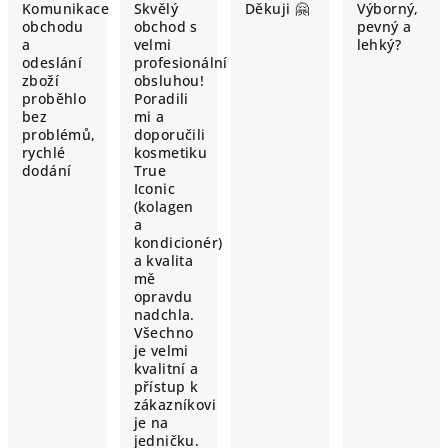
Komunikace
Skvělý
Děkuji 🤗
Výborný,
obchodu
obchod s
pevný a
a
velmi
lehký?
odeslání
profesionální
zboží
obsluhou!
proběhlo
Poradili
bez
mi a
problémů,
doporučili
rychlé
kosmetiku
dodání
True
Iconic
(kolagen
a
kondicionér)
a kvalita
mě
opravdu
nadchla.
Všechno
je velmi
kvalitní a
přístup k
zákazníkovi
je na
jedničku.