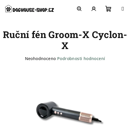
Přejít
na
obsah
Nákupn
Hledat
Přihlášení
Ruční fén Groom-X Cyclon-
košík
X
Průměrné
Neohodnoceno
Podrobnosti hodnocení
hodnocení
produktu
je
0,0
z
5
hvězdiček.