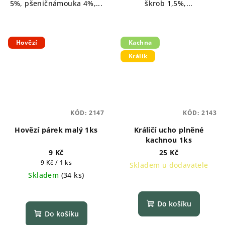
5%, pšeničnámouka 4%,...
škrob 1,5%,...
Hovězí
Kachna
Králík
KÓD:
2147
KÓD:
2143
Hovězí párek malý 1ks
Králičí ucho plněné
kachnou 1ks
9 Kč
25 Kč
Měrná
9 Kč / 1 ks
Skladem u dodavatele
cena:
Skladem
(
34 ks
)
Do košíku
Do košíku