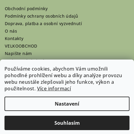
Obchodní podmínky
Podmínky ochrany osobních údajů
Doprava, platba a osobní vyzvednutí
O nás
Kontakty
VELKOOBCHOD
Napište nám
Hodnocení obchodu
Používáme cookies, abychom Vám umožnili
Registrace se vyplatí!
pohodlné prohlížení webu a díky analýze provozu
Pamlsky na míru
webu neustále zlepšovali jeho funkce, výkon a
Nepřevzaté dobírky
použitelnost.
Více informací
Nastavení
Copyright 2026
Doghouse-shop.cz
. Všechna práva
vyhrazena.
Souhlasím
Vytvořil Shoptet