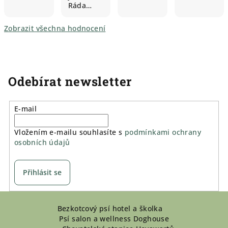
Ráda…
Zobrazit všechna hodnocení
Odebírat newsletter
E-mail
Vložením e-mailu souhlasíte s
podmínkami ochrany
osobních údajů
Přihlásit se
Z
Bezkotcový psí hotel a školka
á
Psí salon a wellness Doghouse
p