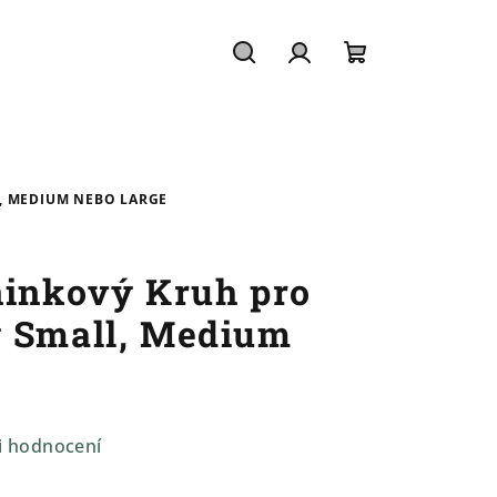
Hledat
Přihlášení
Nákupní
košík
, MEDIUM NEBO LARGE
ninkový Kruh pro
ý Small, Medium
i hodnocení