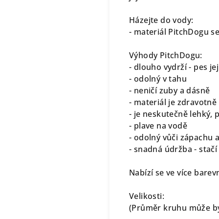
Házejte do vody:
- materiál PitchDogu se
Výhody PitchDogu:
- dlouho vydrží - pes j
- odolný v tahu
- neničí zuby a dásně
- materiál je zdravotn
- je neskutečně lehký, 
- plave na vodě
- odolný vůči zápachu 
- snadná údržba - stač
Nabízí se ve více barev
Velikosti:
(Průměr kruhu může být