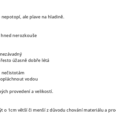
 nepotopí, ale plave na hladině.
ej hned nerozkouše
ě nezávadný
přesto úžasně dobře létá
a nečistotám
í opláchnout vodou
ných provedení a velikostí.
 o 1cm větší či menší z důvodu chování materiálu a pro