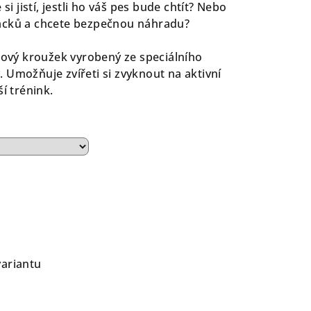
si jistí, jestli ho váš pes bude chtít? Nebo
acků a chcete bezpečnou náhradu?
nkový kroužek vyrobený ze speciálního
 Umožňuje zvířeti si zvyknout na aktivní
í trénink.
variantu