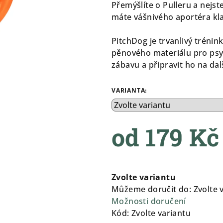
produktu
Přemýšlíte o Pulleru a nejste 
je
máte vášnivého aportéra kl
0,0
z
PitchDog je trvanlivý tréni
5
pěnového materiálu pro psy.
hvězdiček.
zábavu a připravit ho na dalš
VARIANTA:
od
179 Kč
Měrná
cena:
Zvolte variantu
Můžeme doručit do:
Zvolte 
Možnosti doručení
Kód:
Zvolte variantu