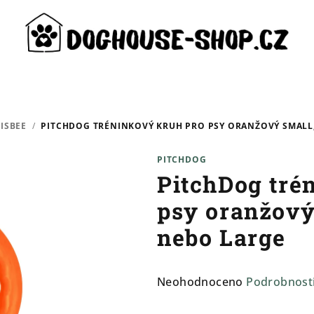
RISBEE
/
PITCHDOG TRÉNINKOVÝ KRUH PRO PSY ORANŽOVÝ SMALL
PITCHDOG
PitchDog tré
psy oranžov
nebo Large
Průměrné
Neohodnoceno
Podrobnost
hodnocení