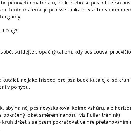
ního pěnového materiálu, do kterého se pes lehce zakou
ní. Tento materiál je pro své unikátní vlastnosti mnohem
ebo gumy.
itchDog?
sobě, střídejte s opačný tahem, kdy pes couvá, procvičít
e kutálel, ne jako frisbee, pro psa bude kutálející se kruh
ení v pohybu.
tak, aby na něj pes nevyskakoval kolmo vzhůru, ale horiz
 pokrčený loket směrem nahoru, viz Puller trénink)
 kruh držet a se psem pokračovat ve hře přetahováním n
.