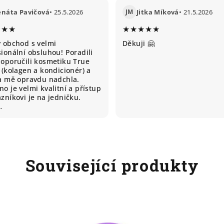
enáta Pavičová
• 25.5.2026
JM
Jitka Míková
• 21.5.2026
★★★
★★★★★
ý obchod s velmi
Děkuji 🤗
ionální obsluhou! Poradili
doporučili kosmetiku True
 (kolagen a kondicionér) a
ta mě opravdu nadchla.
o je velmi kvalitní a přístup
zníkovi je na jedničku.
…
Související produkty