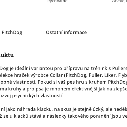
Rychvaldě
Zavolej
a
PitchDog
Ostatní informace
duktu
g je ideální variantou pro přípravu na trénink s Pullerem
lekce hraček výrobce Collar (PitchDog, Puller, Liker, Fly
bné vlastnosti. Pokud si váš pes hru s kruhem PitchDog o
ma kruhy a pro psa je mnohem efektivnější jak na zlepšov
ozvoj psychických vlastností.
lní jako náhrada klacku, na skus je stejně úzký, ale nedě
ž se u klacků stává a následky takového poranění jsou v