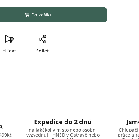
Do košíku
Hlídat
Sdílet
Expedice do 2 dnů
Jsm
A
na jakékoliv místo nebo osobní
Chlupáči
499kč
vyzvednutí IHNED v Ostravě nebo
práce a r