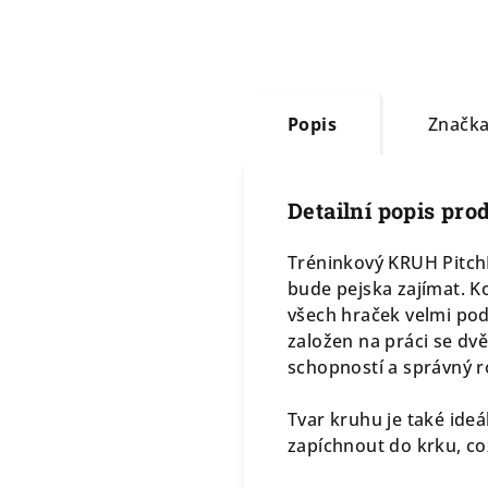
Popis
Značk
Detailní popis pro
Tréninkový KRUH PitchDo
bude pejska zajímat. Ko
všech hraček velmi podo
založen na práci se dvě
schopností a správný r
Tvar kruhu je také ideá
zapíchnout do krku, co