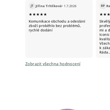
JT
Jiřina Trhlíková
• 1.7.2026
RP
R
★★★★★
★★
Komunikace obchodu a odeslání
Skvěl
zboží proběhlo bez problémů,
profes
rychlé dodání
mi a 
Iconic
kvali
Všechn
k záka
Ráda
Zobrazit všechna hodnocení