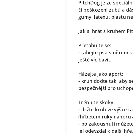
PitchDog je ze speciál
či poškození zubů a dás
gumy, latexu, plastu n
Jak si hrát s kruhem P
Přetahujte se:
- tahejte psa směrem k 
ještě víc bavit.
Házejte jako aport:
- kruh doďte tak, aby s
bezpečnější pro uchop
Trénujte skoky:
- držte kruh ve výšce 
(hřbetem ruky nahoru a
- po zakousnutí můžete
jej odevzdal k další hře