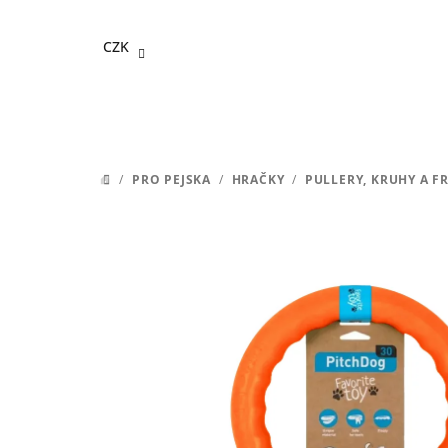
Přejít
na
CZK
obsah
/
PRO PEJSKA
/
HRAČKY
/
PULLERY, KRUHY A F
DOMŮ