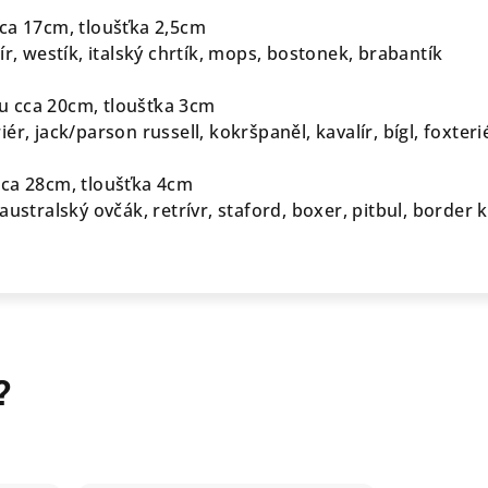
ca 17cm, tloušťka 2,5cm
ír, westík, italský chrtík, mops, bostonek, brabantík
 cca 20cm, tloušťka 3cm
r, jack/parson russell, kokršpaněl, kavalír, bígl, foxteri
cca 28cm, tloušťka 4cm
ustralský ovčák, retrívr, staford, boxer, pitbul, border kol
?