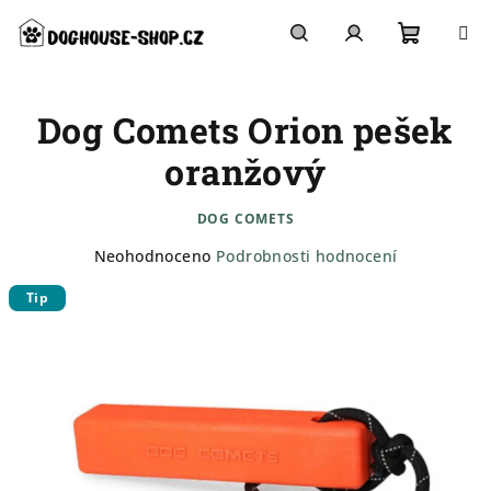
Přejít
na
obsah
Nákupn
Hledat
Přihlášení
Dog Comets Orion pešek
košík
oranžový
DOG COMETS
Průměrné
Neohodnoceno
Podrobnosti hodnocení
hodnocení
Tip
produktu
je
0,0
z
5
hvězdiček.