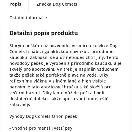
Popis
Značka
Dog Comets
Ostatní informace
Detailní popis produktu
Starým peškům už odzvonilo, vesmírná kolekce Dog
Comets ti nabízí galaktickou novinku z přírodního
kaučuku. Zakousni se a už nebudeš chtít jiný. Tento
novodobý pešek je vyroben z přírodního kaučuku a je
skvělý pro aportování. Vnitřek je naplněn vzduchem,
takže pešek také perfektně plave na vodě. Díky
reflexnímu vláknu v silném laně a high visible
barvám je tato aportovací hračka také skvělá pro
večerní házení. Díky lanu můžete peška hodit
dostatečně daleko, takže aportování bude ještě
zábavnější.
Výhody Dog Comets Orion pešek:
- vhodné pro menší i větší psy