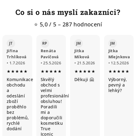
Co si o nás myslí zakazníci?
⭐ 5,0 / 5 – 287 hodnocení
JT
RP
JM
JM
Jiřina
Renáta
Jitka
Jitka
Trhlíková
Pavičová
Míková
Mlejnkova
• 1.7.2026
• 25.5.2026
• 21.5.2026
• 12.5.2026
★★★★★
★★★★★
★★★★★
★★★★★
Komunikace
Skvělý
Děkuji 🤗
Výborný,
obchodu
obchod s
pevný a
a
velmi
lehký?
odeslání
profesionální
zboží
obsluhou!
proběhlo
Poradili
bez
mi a
problémů,
doporučili
rychlé
kosmetiku
dodání
True
Iconic