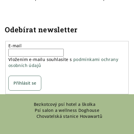
Odebírat newsletter
E-mail
Vložením e-mailu souhlasíte s
podmínkami ochrany
osobních údajů
Přihlásit se
Z
Bezkotcový psí hotel a školka
á
Psí salon a wellness Doghouse
p
Chovatelská stanice Hovawartů
a
t