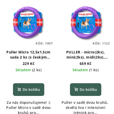
KÓD:
1007
KÓD:
1122
Puller Micro 12,5x1,5cm
PULLER - micro(2ks),
sada 2 ks (s českým
mini(2ks), midi(2ks),
komiksem)
standard(2ks), maxi(1ks)
229 Kč
659 Kč
Skladem
(
2 ks
)
Skladem
(
1 ks
)
Průměrné
hodnocení
produktu
Do košíku
Do košíku
je
5,0
Za nás doporučujeme! :)
Puller v sadě dvou kruhů,
z
Puller Micro v sadě dvou
skvělá hra i intenzivní
5
kruhů pro...
trénink pro...
hvězdiček.