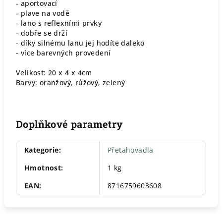
- aportovací
- plave na vodě
- lano s reflexními prvky
- dobře se drží
- díky silnému lanu jej hodíte daleko
- více barevných provedení
Velikost: 20 x 4 x 4cm
Barvy: oranžový, růžový, zelený
Doplňkové parametry
Kategorie
:
Přetahovadla
Hmotnost
:
1 kg
EAN
:
8716759603608