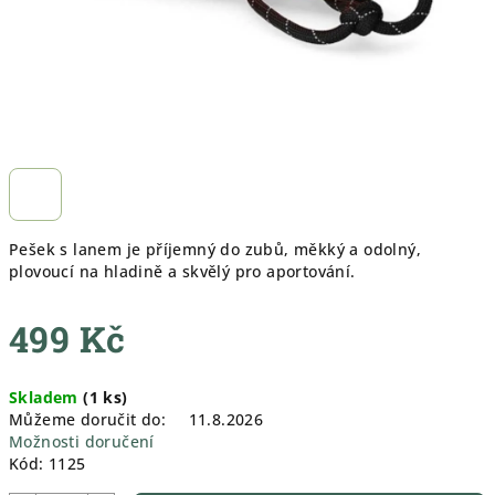
Pešek s lanem je příjemný do zubů, měkký a odolný,
plovoucí na hladině a skvělý pro aportování.
499 Kč
Měrná
Skladem
(
1 ks
)
cena:
Můžeme doručit do:
11.8.2026
Možnosti doručení
Kód:
1125