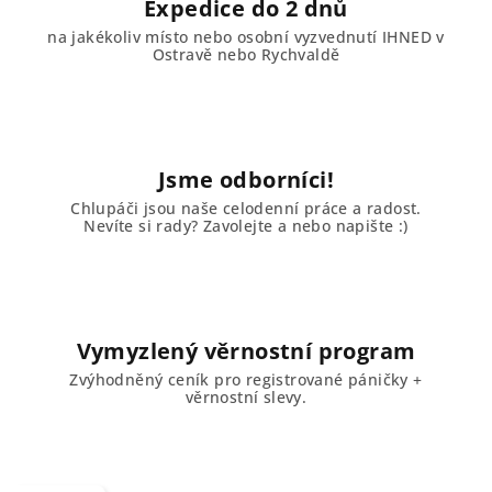
Expedice do 2 dnů
na jakékoliv místo nebo osobní vyzvednutí IHNED v
Ostravě nebo Rychvaldě
Jsme odborníci!
Chlupáči jsou naše celodenní práce a radost.
Nevíte si rady? Zavolejte a nebo napište :)
Vymyzlený věrnostní program
Zvýhodněný ceník pro registrované páničky +
věrnostní slevy.