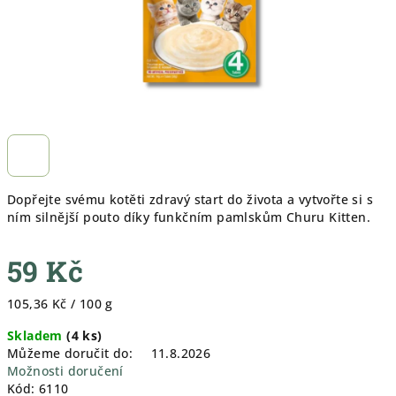
Dopřejte svému kotěti zdravý start do života a vytvořte si s
ním silnější pouto díky funkčním pamlskům Churu Kitten.
59 Kč
Měrná
105,36 Kč / 100 g
cena:
Skladem
(
4 ks
)
Můžeme doručit do:
11.8.2026
Možnosti doručení
Kód:
6110