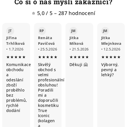
Co si o nás myslí zakazníci?
⭐ 5,0 / 5 – 287 hodnocení
JT
RP
JM
JM
Jiřina
Renáta
Jitka
Jitka
Trhlíková
Pavičová
Míková
Mlejnkova
• 1.7.2026
• 25.5.2026
• 21.5.2026
• 12.5.2026
★★★★★
★★★★★
★★★★★
★★★★★
Komunikace
Skvělý
Děkuji 🤗
Výborný,
obchodu
obchod s
pevný a
a
velmi
lehký?
odeslání
profesionální
zboží
obsluhou!
proběhlo
Poradili
bez
mi a
problémů,
doporučili
rychlé
kosmetiku
dodání
True
Iconic
(kolagen
a