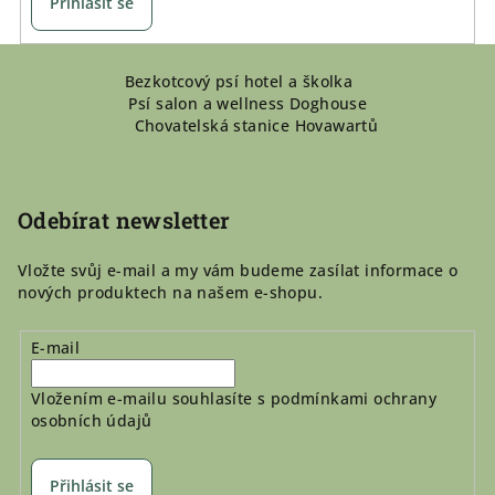
Přihlásit se
Z
Bezkotcový psí hotel a školka
á
Psí salon a wellness Doghouse
p
Chovatelská stanice Hovawartů
a
t
í
Odebírat newsletter
Vložte svůj e-mail a my vám budeme zasílat informace o
nových produktech na našem e-shopu.
E-mail
Vložením e-mailu souhlasíte s
podmínkami ochrany
osobních údajů
Přihlásit se