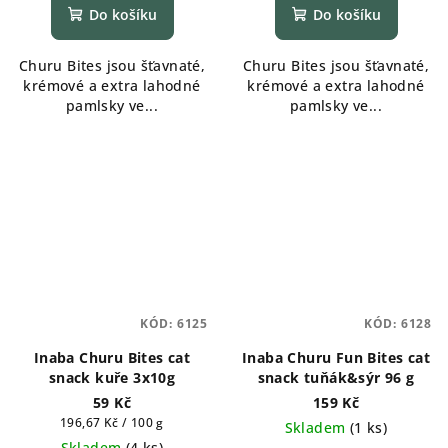
Do košíku
Do košíku
Churu Bites jsou šťavnaté,
Churu Bites jsou šťavnaté,
krémové a extra lahodné
krémové a extra lahodné
pamlsky ve...
pamlsky ve...
KÓD:
6125
KÓD:
6128
Inaba Churu Bites cat
Inaba Churu Fun Bites cat
snack kuře 3x10g
snack tuňák&sýr 96 g
59 Kč
159 Kč
Měrná
196,67 Kč / 100 g
Skladem
(
1 ks
)
cena:
Skladem
(
4 ks
)