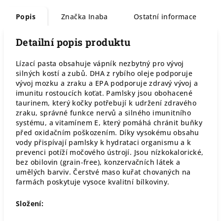
Popis
Značka
Inaba
Ostatní informace
Detailní popis produktu
Lízací pasta obsahuje vápník nezbytný pro vývoj
silných kostí a zubů. DHA z rybího oleje podporuje
vývoj mozku a zraku a EPA podporuje zdravý vývoj a
imunitu rostoucích koťat. Pamlsky jsou obohacené
taurinem, který kočky potřebují k udržení zdravého
zraku, správné funkce nervů a silného imunitního
systému, a vitamínem E, který pomáhá chránit buňky
před oxidačním poškozením. Díky vysokému obsahu
vody přispívají pamlsky k hydrataci organismu a k
prevenci potíží močového ústrojí. Jsou nízkokalorické,
bez obilovin (grain-free), konzervačních látek a
umělých barviv. Čerstvé maso kuřat chovaných na
farmách poskytuje vysoce kvalitní bílkoviny.
Složení: