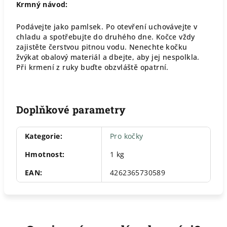
Krmný návod:
Podávejte jako pamlsek. Po otevření uchovávejte v
chladu a spotřebujte do druhého dne. Kočce vždy
zajistěte čerstvou pitnou vodu. Nenechte kočku
žvýkat obalový materiál a dbejte, aby jej nespolkla.
Při krmení z ruky buďte obzvláště opatrní.
Doplňkové parametry
Kategorie
:
Pro kočky
Hmotnost
:
1 kg
EAN
:
4262365730589