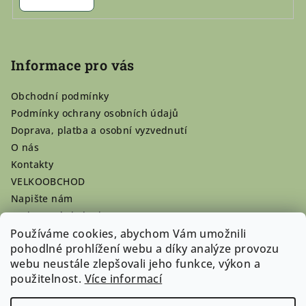
Informace pro vás
Obchodní podmínky
Podmínky ochrany osobních údajů
Doprava, platba a osobní vyzvednutí
O nás
Kontakty
VELKOOBCHOD
Napište nám
Hodnocení obchodu
Používáme cookies, abychom Vám umožnili
Registrace se vyplatí!
pohodlné prohlížení webu a díky analýze provozu
Pamlsky na míru
webu neustále zlepšovali jeho funkce, výkon a
Nepřevzaté dobírky
použitelnost.
Více informací