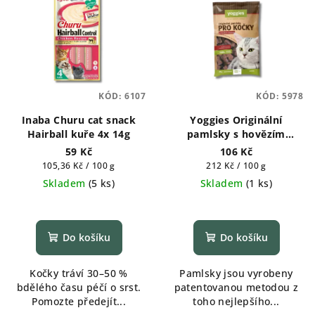
KÓD:
6107
KÓD:
5978
Inaba Churu cat snack
Yoggies Originální
Hairball kuře 4x 14g
pamlsky s hovězím
masem pro kočky 50 g
59 Kč
106 Kč
Měrná
Měrná
105,36 Kč / 100 g
212 Kč / 100 g
cena:
cena:
Skladem
(
5 ks
)
Skladem
(
1 ks
)
Do košíku
Do košíku
Kočky tráví 30–50 %
Pamlsky jsou vyrobeny
bdělého času péčí o srst.
patentovanou metodou z
Pomozte předejít...
toho nejlepšího...