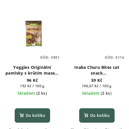
KÓD:
5981
KÓD:
6116
Yoggies Originální
Inaba Churu Bites cat
pamlsky s krůtím masem
snack
pro kočky 50 g
kuře,tuňák,hřebenatka
96 Kč
59 Kč
3x10g
Měrná
Měrná
192 Kč / 100 g
196,67 Kč / 100 g
cena:
cena:
Skladem
(
3 ks
)
Skladem
(
3 ks
)
Do košíku
Do košíku