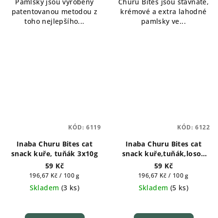
Pamlsky jsou vyrobeny
Churu Bites jsou šťavnaté,
patentovanou metodou z
krémové a extra lahodné
toho nejlepšího...
pamlsky ve...
KÓD:
6119
KÓD:
6122
Inaba Churu Bites cat
Inaba Churu Bites cat
snack kuře, tuňák 3x10g
snack kuře,tuňák,losos
3x10g
59 Kč
59 Kč
Měrná
Měrná
196,67 Kč / 100 g
196,67 Kč / 100 g
cena:
cena:
Skladem
(
3 ks
)
Skladem
(
5 ks
)