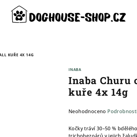
ALL KUŘE 4X 14G
INABA
Inaba Churu 
kuře 4x 14g
Průměrné
Neohodnoceno
Podrobnost
hodnocení
produktu
Kočky tráví 30–50 % bdělého
je
trichobezoárů v jejich žalu