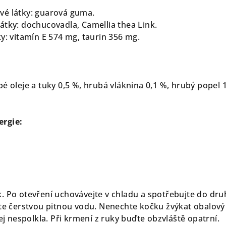
vé látky: guarová guma.
átky: dochucovadla, Camellia thea Link.
y: vitamín E 574 mg, taurin 356 mg.
é oleje a tuky 0,5 %, hrubá vláknina 0,1 %, hrubý popel 1
ergie:
. Po otevření uchovávejte v chladu a spotřebujte do dr
ěte čerstvou pitnou vodu. Nenechte kočku žvýkat obalový
jej nespolkla. Při krmení z ruky buďte obzvláště opatrní.