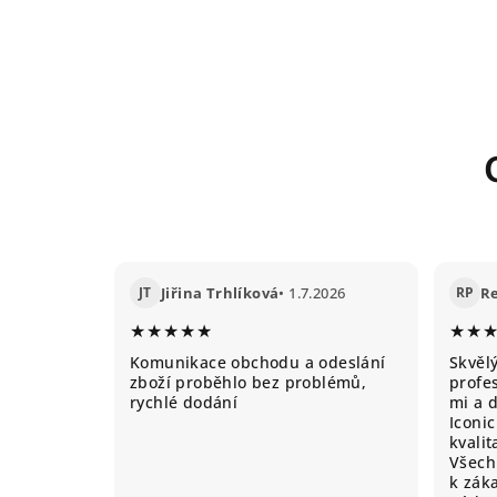
JT
Jiřina Trhlíková
• 1.7.2026
RP
R
★★★★★
★★
Komunikace obchodu a odeslání
Skvěl
zboží proběhlo bez problémů,
profes
rychlé dodání
mi a 
Iconic
kvali
Všechn
k záka