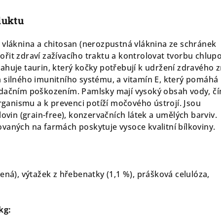
duktu
vláknina a chitosan (nerozpustná vláknina ze schránek
řit zdraví zažívacího traktu a kontrolovat tvorbu chlup
ahuje taurin, který kočky potřebují k udržení zdravého z
 silného imunitního systému, a vitamín E, který pomáhá
idačním poškozením. Pamlsky mají vysoký obsah vody, č
organismu a k prevenci potíží močového ústrojí. Jsou
lovin (grain-free), konzervačních látek a umělých barviv.
vaných na farmách poskytuje vysoce kvalitní bílkoviny.
ená), výtažek z hřebenatky (1,1 %), prášková celulóza,
kg: