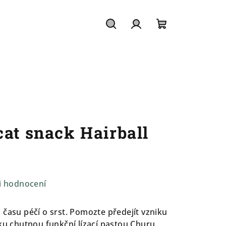
Hledat
Přihlášení
Nákupní
košík
cat snack Hairball
i hodnocení
 času péčí o srst. Pomozte předejít vzniku
dku chutnou funkční lízací pastou Churu