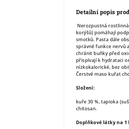
Detailní popis pro
Nerozpustná rostlinná 
korýšů) pomáhají podpo
smotků. Pasta dále obs
správné funkce nervů a
chránit buňky před ox
přispívají k hydrataci 
nízkokalorické, bez obi
Čerstvé maso kuřat cho
Složení:
kuře 30 %, tapioka (suš
chitosan.
Doplňkové látky na 1 