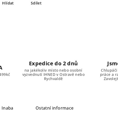
Hlídat
Sdílet
Expedice do 2 dnů
Jsm
A
na jakékoliv místo nebo osobní
Chlupáči
499kč
vyzvednutí IHNED v Ostravě nebo
práce a r
Rychvaldě
Zavolej
a
Inaba
Ostatní informace