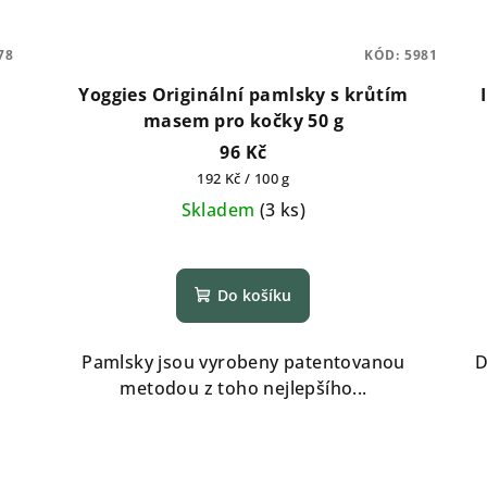
78
KÓD:
5981
Yoggies Originální pamlsky s krůtím
masem pro kočky 50 g
96 Kč
Měrná
192 Kč / 100 g
cena:
Skladem
(
3 ks
)
Do košíku
Pamlsky jsou vyrobeny patentovanou
D
metodou z toho nejlepšího...