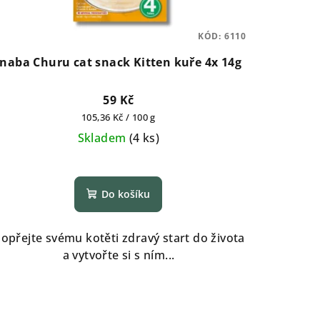
KÓD:
6110
Inaba Churu cat snack Kitten kuře 4x 14g
59 Kč
Měrná
105,36 Kč / 100 g
cena:
Skladem
(
4 ks
)
Do košíku
opřejte svému kotěti zdravý start do života
a vytvořte si s ním...