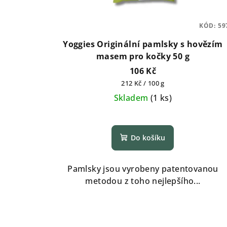
KÓD:
59
Yoggies Originální pamlsky s hovězím
masem pro kočky 50 g
106 Kč
Měrná
212 Kč / 100 g
cena:
Skladem
(
1 ks
)
Do košíku
Pamlsky jsou vyrobeny patentovanou
metodou z toho nejlepšího...