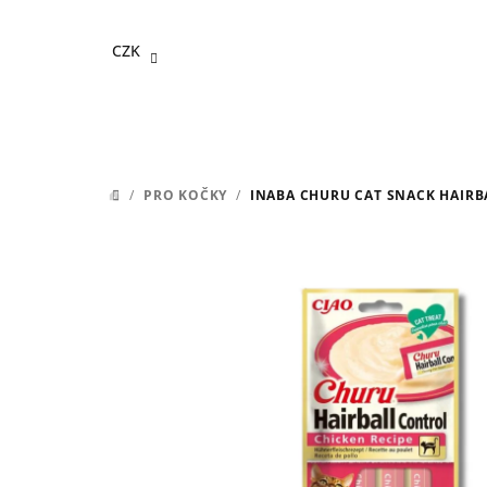
Přejít
na
CZK
obsah
/
PRO KOČKY
/
INABA CHURU CAT SNACK HAIRB
DOMŮ