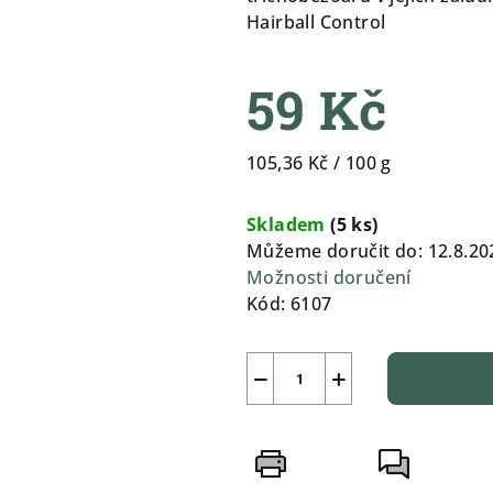
0,0
Hairball Control
z
5
59 Kč
hvězdiček.
Měrná
105,36 Kč / 100 g
cena:
Skladem
(
5 ks
)
Můžeme doručit do:
12.8.20
Možnosti doručení
Kód:
6107
−
+