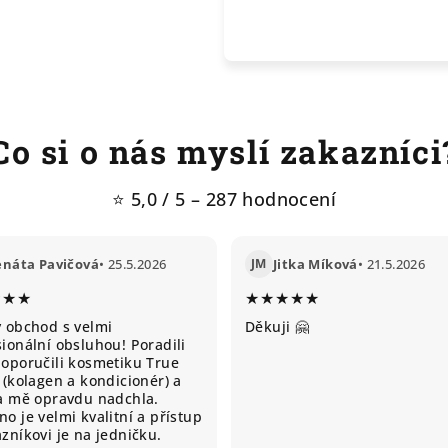
Co si o nás myslí zakazníci
⭐ 5,0 / 5 – 287 hodnocení
enáta Pavičová
• 25.5.2026
JM
Jitka Míková
• 21.5.2026
★★★
★★★★★
ý obchod s velmi
Děkuji 🤗
ionální obsluhou! Poradili
doporučili kosmetiku True
 (kolagen a kondicionér) a
ta mě opravdu nadchla.
o je velmi kvalitní a přístup
zníkovi je na jedničku.