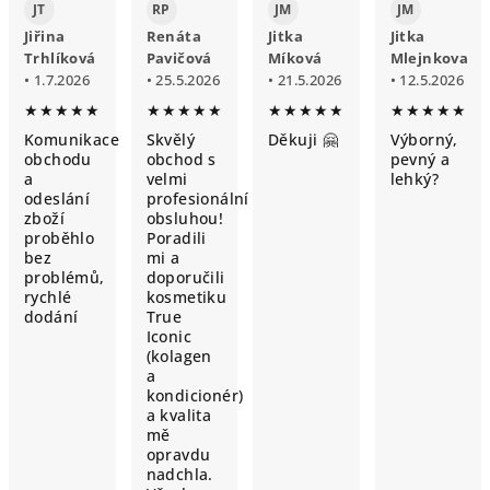
JT
RP
JM
JM
Jiřina
Renáta
Jitka
Jitka
Trhlíková
Pavičová
Míková
Mlejnkova
• 1.7.2026
• 25.5.2026
• 21.5.2026
• 12.5.2026
★★★★★
★★★★★
★★★★★
★★★★★
Komunikace
Skvělý
Děkuji 🤗
Výborný,
obchodu
obchod s
pevný a
a
velmi
lehký?
odeslání
profesionální
zboží
obsluhou!
proběhlo
Poradili
bez
mi a
problémů,
doporučili
rychlé
kosmetiku
dodání
True
Iconic
(kolagen
a
kondicionér)
a kvalita
mě
opravdu
nadchla.