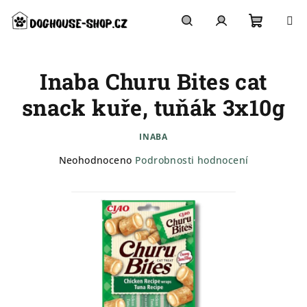
Přejít
na
obsah
Nákupn
Hledat
Přihlášení
Inaba Churu Bites cat
košík
snack kuře, tuňák 3x10g
INABA
Průměrné
Neohodnoceno
Podrobnosti hodnocení
hodnocení
produktu
je
0,0
z
5
hvězdiček.