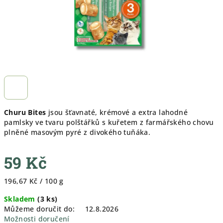
Churu Bites
jsou šťavnaté, krémové a extra lahodné
pamlsky ve tvaru polštářků s kuřetem z farmářského chovu
plněné masovým pyré z divokého tuňáka.
59 Kč
Měrná
196,67 Kč / 100 g
cena:
Skladem
(
3 ks
)
Můžeme doručit do:
12.8.2026
Možnosti doručení