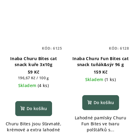
KÓD:
6125
KÓD:
6128
Inaba Churu Bites cat
Inaba Churu Fun Bites cat
snack kuře 3x10g
snack tuňák&sýr 96 g
59 Kč
159 Kč
Měrná
196,67 Kč / 100 g
Skladem
(
1 ks
)
cena:
Skladem
(
4 ks
)
Do košíku
Do košíku
Lahodné pamlsky Churu
Churu Bites jsou šťavnaté,
Fun Bites ve tvaru
krémové a extra lahodné
polštářků s...