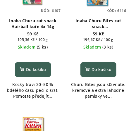
KÓD:
6107
KÓD:
6116
Inaba Churu cat snack
Inaba Churu Bites cat
Hairball kuře 4x 14g
snack
kuře,tuňák,hřebenatka
59 Kč
59 Kč
3x10g
Měrná
Měrná
105,36 Kč / 100 g
196,67 Kč / 100 g
cena:
cena:
Skladem
(
5 ks
)
Skladem
(
3 ks
)
Do košíku
Do košíku
Kočky tráví 30–50 %
Churu Bites jsou šťavnaté,
bdělého času péčí o srst.
krémové a extra lahodné
Pomozte předejít...
pamlsky ve...