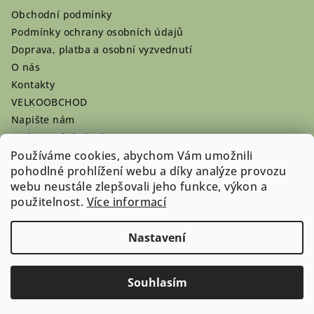
Obchodní podmínky
Podmínky ochrany osobních údajů
Doprava, platba a osobní vyzvednutí
O nás
Kontakty
VELKOOBCHOD
Napište nám
Hodnocení obchodu
Používáme cookies, abychom Vám umožnili
Registrace se vyplatí!
pohodlné prohlížení webu a díky analýze provozu
Pamlsky na míru
webu neustále zlepšovali jeho funkce, výkon a
Nepřevzaté dobírky
použitelnost.
Více informací
Nastavení
Copyright 2026
Doghouse-shop.cz
. Všechna práva
vyhrazena.
Souhlasím
Vytvořil Shoptet