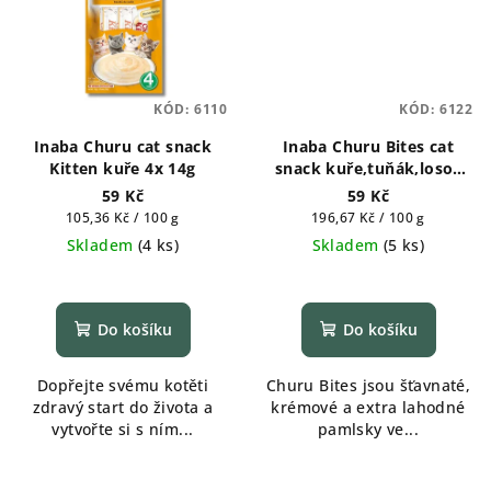
KÓD:
6110
KÓD:
6122
Inaba Churu cat snack
Inaba Churu Bites cat
Kitten kuře 4x 14g
snack kuře,tuňák,losos
3x10g
59 Kč
59 Kč
Měrná
Měrná
105,36 Kč / 100 g
196,67 Kč / 100 g
cena:
cena:
Skladem
(
4 ks
)
Skladem
(
5 ks
)
Do košíku
Do košíku
Dopřejte svému kotěti
Churu Bites jsou šťavnaté,
zdravý start do života a
krémové a extra lahodné
vytvořte si s ním...
pamlsky ve...