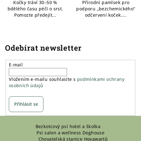
Kočky tráví 30–50 %
Přírodní pamlsek pro
bdělého času péčí o srst.
podporu „bezchemického“
Pomozte předejít...
odčervení koček....
Odebírat newsletter
E-mail
Vložením e-mailu souhlasíte s
podmínkami ochrany
osobních údajů
Přihlásit se
Z
Bezkotcový psí hotel a školka
á
Psí salon a wellness Doghouse
p
Chovatelská stanice Hovawartů