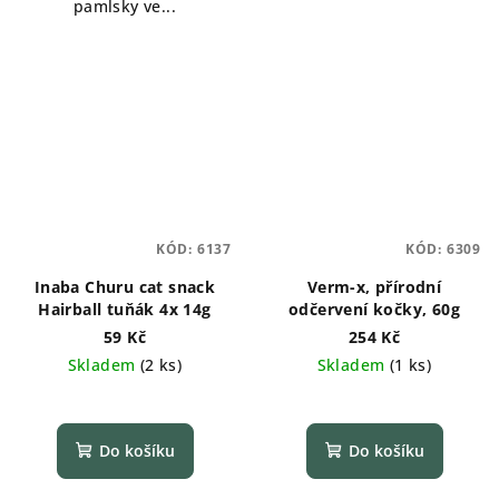
pamlsky ve...
KÓD:
6137
KÓD:
6309
Inaba Churu cat snack
Verm-x, přírodní
Hairball tuňák 4x 14g
odčervení kočky, 60g
59 Kč
254 Kč
Skladem
(
2 ks
)
Skladem
(
1 ks
)
Do košíku
Do košíku