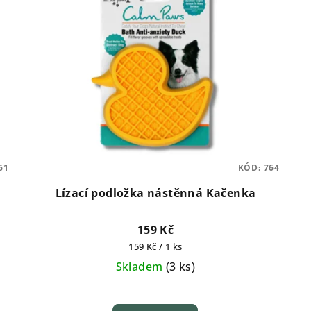
61
KÓD:
764
Lízací podložka nástěnná Kačenka
159 Kč
Měrná
159 Kč / 1 ks
cena:
Skladem
(
3 ks
)