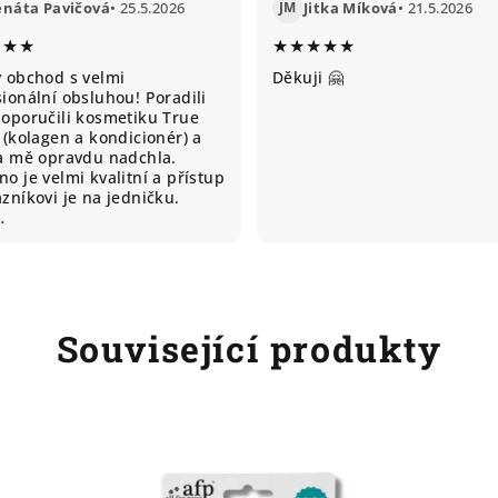
enáta Pavičová
• 25.5.2026
JM
Jitka Míková
• 21.5.2026
★★★
★★★★★
ý obchod s velmi
Děkuji 🤗
ionální obsluhou! Poradili
doporučili kosmetiku True
 (kolagen a kondicionér) a
ta mě opravdu nadchla.
o je velmi kvalitní a přístup
zníkovi je na jedničku.
…
Související produkty