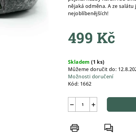
0,0
nějaká odměna. A ze salátu 
z
nejoblíbenějších!
5
hvězdiček.
499 Kč
Měrná
cena:
Skladem
(
1 ks
)
Můžeme doručit do:
12.8.20
Možnosti doručení
Kód:
1662
−
+