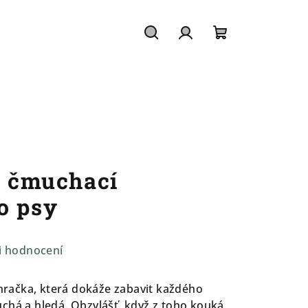
Hledat
Přihlášení
Nákupní
košík
- čmuchací
o psy
i hodnocení
 hračka, která dokáže zabavit každého
chá a hledá. Obzvlášť, když z toho kouká