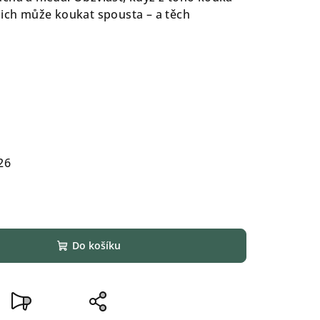
jich může koukat spousta – a těch
26
Do košíku