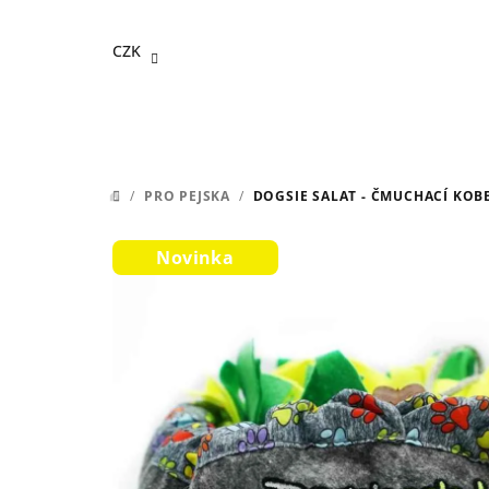
Přejít
na
CZK
obsah
/
PRO PEJSKA
/
DOGSIE SALAT - ČMUCHACÍ KOB
DOMŮ
Novinka