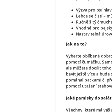
Výzva pro psí hl
Lehce se čistí – m
Ručně šitý čmucha
Vhodné pro pejsky
Nastavitelná úrov
Jak na to?
Vyberte oblíbené dobrot
pomocí čumáčku. Samot
ale můžete docílit toh
bavit ještě více a bude
pomáhal packami či př
pomocí utažení stahova
Jaké pamlsky do salá
Všechny, které má váš 