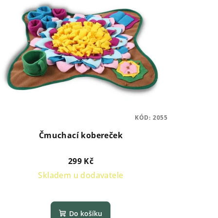
KÓD:
2055
Čmuchací kobereček
299 Kč
Skladem u dodavatele
Průměrné
hodnocení
Do košíku
produktu