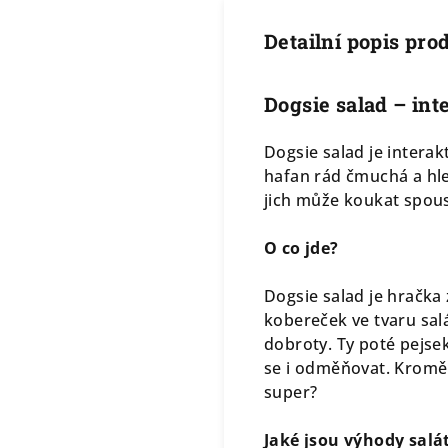
Detailní popis pro
Dogsie salad – int
Dogsie salad je interak
hafan rád čmuchá a hle
jich může koukat spoust
O co jde?
Dogsie salad je hračka
kobereček ve tvaru salá
dobroty. Ty poté pejs
se i odměňovat. Kromě 
super?
Jaké jsou výhody salá