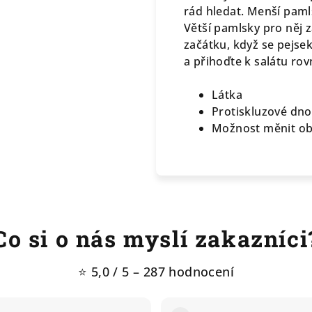
rád hledat. Menší pamls
Větší pamlsky pro něj 
začátku, když se pejse
a přihoďte k salátu ro
Látka
Protiskluzové dno
Možnost měnit ob
Co si o nás myslí zakazníci
⭐ 5,0 / 5 – 287 hodnocení