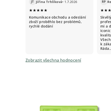
JT
Jiřina Trhlíková
• 1.7.2026
RP
R
★★★★★
★★
Komunikace obchodu a odeslání
Skvěl
zboží proběhlo bez problémů,
profes
rychlé dodání
mi a 
Iconic
kvali
Všechn
k záka
Ráda
Zobrazit všechna hodnocení