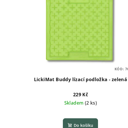
KÓD:
7
LickiMat Buddy lízací podložka - zelená
229 Kč
Skladem
(
2 ks
)
Do košíku