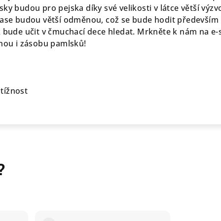
ky budou pro pejska díky své velikosti v látce větší výzv
zase budou větší odměnou, což se bude hodit především
k bude učit v čmuchací dece hledat. Mrkněte k nám na e
vnou i zásobu pamlsků!
tížnost
?