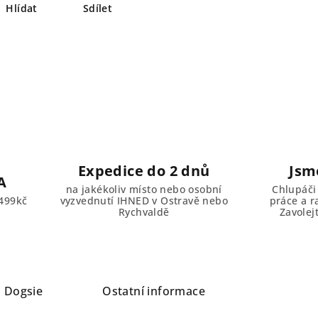
Hlídat
Sdílet
Expedice do 2 dnů
Jsm
A
na jakékoliv místo nebo osobní
Chlupáči
499kč
vyzvednutí IHNED v Ostravě nebo
práce a r
Rychvaldě
Zavolej
a
Dogsie
Ostatní informace