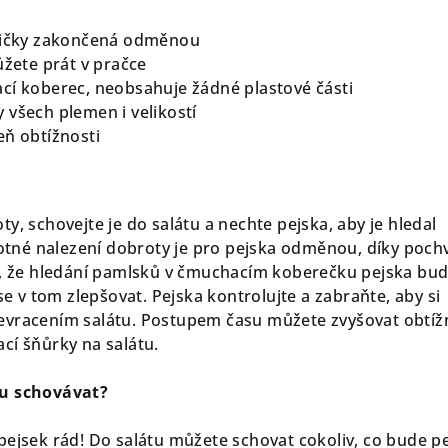
avičky zakončená odměnou
ůžete prát v pračce
cí koberec, neobsahuje žádné plastové části
 všech plemen i velikostí
eň obtížnosti
y, schovejte je do salátu a nechte pejska, aby je hledal
né nalezení dobroty je pro pejska odměnou, díky poch
o, že hledání pamlsků v čmuchacím koberečku pejska bu
 se v tom zlepšovat. Pejska kontrolujte a zabraňte, aby si
evracením salátu. Postupem času můžete zvyšovat obtíž
cí šňůrky na salátu.
tu schovávat?
pejsek rád! Do salátu můžete schovat cokoliv, co bude p