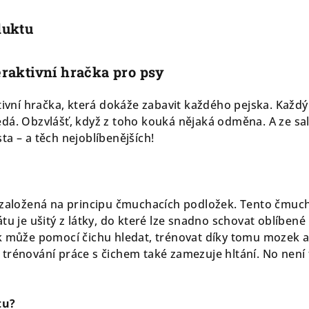
duktu
eraktivní hračka pro psy
tivní hračka, která dokáže zabavit každého pejska. Každý
dá. Obzvlášť, když z toho kouká nějaká odměna. A ze sa
a – a těch nejoblíbenějších!
 založená na principu čmuchacích podložek. Tento čmuc
tu je ušitý z látky, do které lze snadno schovat oblíbené
ek může pomocí čichu hledat, trénovat díky tomu mozek 
trénování práce s čichem také zamezuje hltání. No není 
tu?