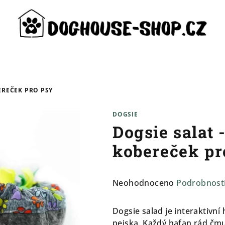
EREČEK PRO PSY
DOGSIE
Dogsie salat 
kobereček pr
Průměrné
Neohodnoceno
Podrobnost
hodnocení
produktu
Dogsie salad je interaktivní
je
pejska. Každý hafan rád čmu