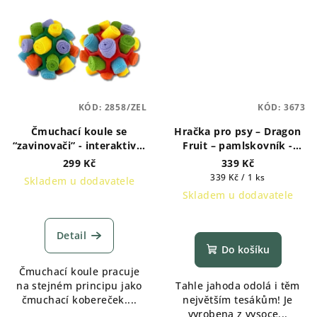
KÓD:
2858/ZEL
KÓD:
3673
Čmuchací koule se
Hračka pro psy – Dragon
“zavinovači” - interaktivní
Fruit – pamlskovník -
hračka pro psy - červená,
plnící hračka
299 Kč
339 Kč
zelená
Měrná
339 Kč / 1 ks
Skladem u dodavatele
cena:
Skladem u dodavatele
Průměrné
hodnocení
produktu
Detail
je
Do košíku
4,3
Čmuchací koule pracuje
z
na stejném principu jako
Tahle jahoda odolá i těm
5
čmuchací kobereček....
největším tesákům! Je
hvězdiček.
vyrobena z vysoce...