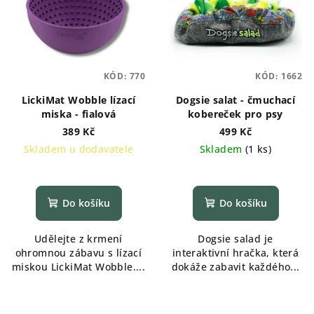
KÓD:
770
KÓD:
1662
LickiMat Wobble lízací
Dogsie salat - čmuchací
miska - fialová
kobereček pro psy
389 Kč
499 Kč
Skladem u dodavatele
Skladem
(
1 ks
)
Do košíku
Do košíku
Udělejte z krmení
Dogsie salad je
ohromnou zábavu s lízací
interaktivní hračka, která
miskou LickiMat Wobble....
dokáže zabavit každého...