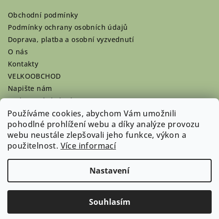
Obchodní podmínky
Podmínky ochrany osobních údajů
Doprava, platba a osobní vyzvednutí
O nás
Kontakty
VELKOOBCHOD
Napište nám
Hodnocení obchodu
Registrace se vyplatí!
Používáme cookies, abychom Vám umožnili
pohodlné prohlížení webu a díky analýze provozu
Pamlsky na míru
webu neustále zlepšovali jeho funkce, výkon a
Nepřevzaté dobírky
použitelnost.
Více informací
Nastavení
Copyright 2026
Doghouse-shop.cz
. Všechna práva
vyhrazena.
Souhlasím
Vytvořil Shoptet