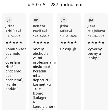
⭐ 5,0 / 5 – 287 hodnocení
JT
RP
JM
JM
Jiřina
Renáta
Jitka
Jitka
Trhlíková
Pavičová
Míková
Mlejnkova
• 1.7.2026
• 25.5.2026
• 21.5.2026
• 12.5.2026
★★★★★
★★★★★
★★★★★
★★★★★
Komunikace
Skvělý
Děkuji 🤗
Výborný,
obchodu
obchod s
pevný a
a
velmi
lehký?
odeslání
profesionální
zboží
obsluhou!
proběhlo
Poradili
bez
mi a
problémů,
doporučili
rychlé
kosmetiku
dodání
True
Iconic
(kolagen
a
kondicionér)