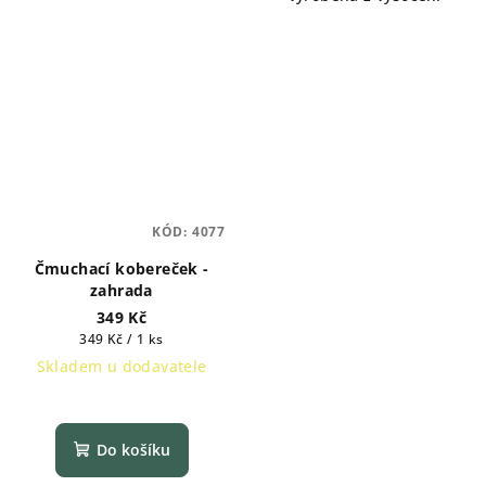
KÓD:
4077
Čmuchací kobereček -
zahrada
349 Kč
Měrná
349 Kč / 1 ks
cena:
Skladem u dodavatele
Do košíku