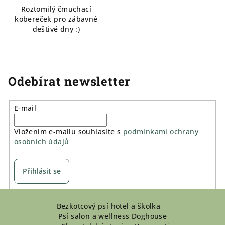
Roztomilý čmuchací
kobereček pro zábavné
deštivé dny :)
Odebírat newsletter
E-mail
Vložením e-mailu souhlasíte s
podmínkami ochrany
osobních údajů
Přihlásit se
Z
Bezkotcový psí hotel a školka
á
Psí salon a wellness Doghouse
p