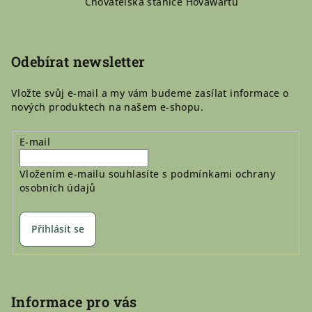
Chovatelská stanice Hovawartů
a
t
í
Odebírat newsletter
Vložte svůj e-mail a my vám budeme zasílat informace o
nových produktech na našem e-shopu.
E-mail
Vložením e-mailu souhlasíte s
podmínkami ochrany
osobních údajů
Přihlásit se
Informace pro vás