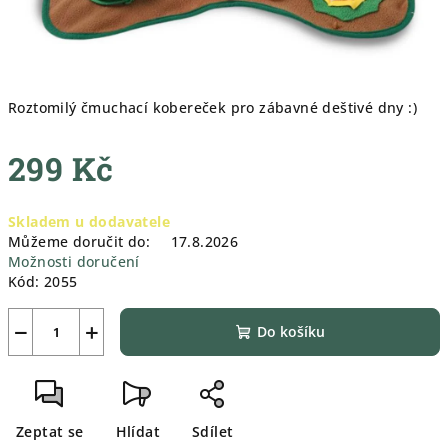
Roztomilý čmuchací kobereček pro zábavné deštivé dny :)
299 Kč
Měrná
Skladem u dodavatele
cena:
Můžeme doručit do:
17.8.2026
Možnosti doručení
Kód:
2055
−
+
Do košíku
Zeptat se
Hlídat
Sdílet