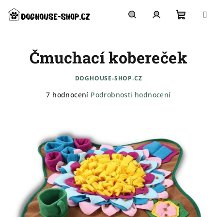
Přejít
na
obsah
Nákupn
Hledat
Přihlášení
Čmuchací kobereček
košík
DOGHOUSE-SHOP.CZ
Průměrné
7 hodnocení
Podrobnosti hodnocení
hodnocení
produktu
je
4,7
z
5
hvězdiček.