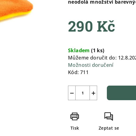
neodolá množství barevný
5
hvězdiček.
290 Kč
Měrná
cena:
Skladem
(
1 ks
)
Můžeme doručit do:
12.8.20
Možnosti doručení
Kód:
711
−
+
Tisk
Zeptat se