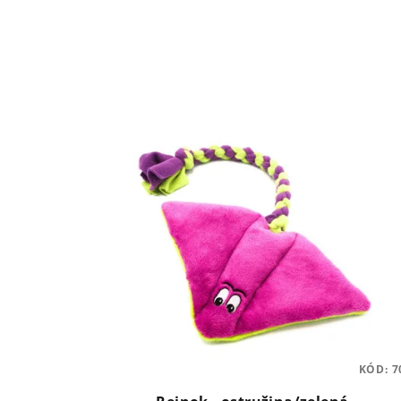
KÓD:
7