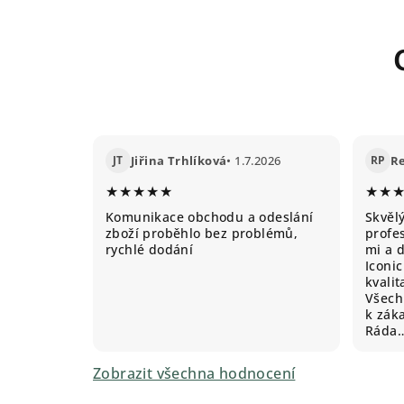
JT
Jiřina Trhlíková
• 1.7.2026
RP
R
★★★★★
★★
Komunikace obchodu a odeslání
Skvěl
zboží proběhlo bez problémů,
profes
rychlé dodání
mi a 
Iconic
kvali
Všechn
k záka
Ráda
Zobrazit všechna hodnocení