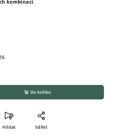
ch kombinací.
26
Do košíku
Hlídat
Sdílet