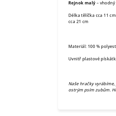
Rejnok malý
– vhodný 
Délka tělíčka cca 11 cm
cca 21 cm
Materiál: 100 % polyes
Uvnitř plastové pískát
Naše hračky vyrábíme, 
ostrým psím zubům. Hr