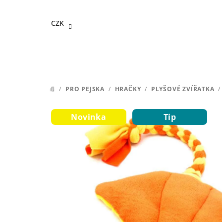
Přejít
na
CZK
obsah
/
PRO PEJSKA
/
HRAČKY
/
PLYŠOVÉ ZVÍŘATKA
/
DOMŮ
Novinka
Tip