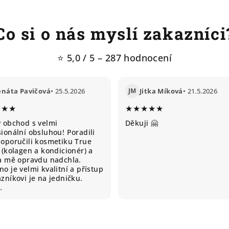
Co si o nás myslí zakazníci
⭐ 5,0 / 5 – 287 hodnocení
enáta Pavičová
• 25.5.2026
JM
Jitka Míková
• 21.5.2026
★★★
★★★★★
ý obchod s velmi
Děkuji 🤗
ionální obsluhou! Poradili
doporučili kosmetiku True
 (kolagen a kondicionér) a
ta mě opravdu nadchla.
o je velmi kvalitní a přístup
zníkovi je na jedničku.
…