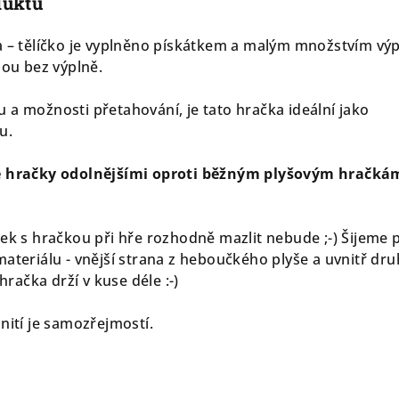
duktu
a – tělíčko je vyplněno pískátkem a malým množstvím výp
sou bez výplně.
 a možnosti přetahování, je tato hračka ideální jako
u.
vé hračky odolnějšími oproti běžným plyšovým hračká
sek s hračkou při hře rozhodně mazlit nebude ;-) Šijeme 
materiálu - vnější strana z heboučkého plyše a uvnitř dr
 hračka drží v kuse déle :-)
nití je samozřejmostí.