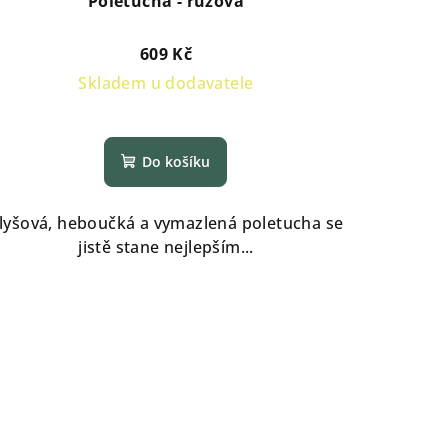
Poletucha - růžová
609 Kč
Skladem u dodavatele
Průměrné
hodnocení
Do košíku
produktu
je
5,0
lyšová, heboučká a vymazlená poletucha se
z
jistě stane nejlepším...
5
hvězdiček.