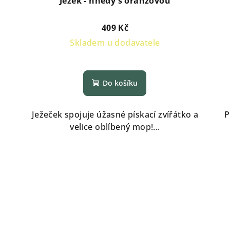
Ježek - hnědý s oranžovou
409 Kč
Skladem u dodavatele
Do košíku
Ježeček spojuje úžasné pískací zvířátko a
P
velice oblíbený mop!...