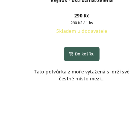
Rejnok - ostružina/zelená
290 Kč
Měrná
290 Kč / 1 ks
cena:
Skladem u dodavatele
Do košíku
Tato potvůrka z moře vytažená si drží své
čestné místo mezi...