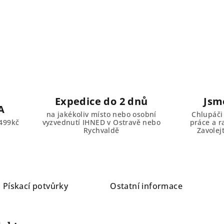
Expedice do 2 dnů
Jsm
A
na jakékoliv místo nebo osobní
Chlupáči
499kč
vyzvednutí IHNED v Ostravě nebo
práce a r
Rychvaldě
Zavolej
a
Pískací potvůrky
Ostatní informace