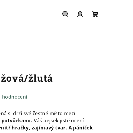
Hledat
Přihlášení
Nákupní
košík
nžová/žlutá
i hodnocení
ná si drží své čestné místo mezi
i potvůrkami.
Váš pejsek jistě ocení
nitř hračky, zajímavý tvar. A páníček