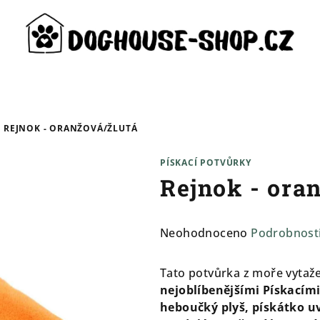
REJNOK - ORANŽOVÁ/ŽLUTÁ
PÍSKACÍ POTVŮRKY
Rejnok - ora
Průměrné
Neohodnoceno
Podrobnost
hodnocení
produktu
Tato potvůrka z moře vytaže
je
nejoblíbenějšími Pískacím
0,0
heboučký plyš, pískátko uv
z