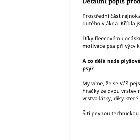
Detailní popis pro
Prostřední část rejnok
dutého vlákna. Křídla j
Díky fleecovému ocásku
motivace psa při výcvik
A co dělá naše plyšo
psy?
My víme, že se Váš pej
hračky ze dvou vrstev 
vrstva látky, díky které
Šití pevnou technickou 