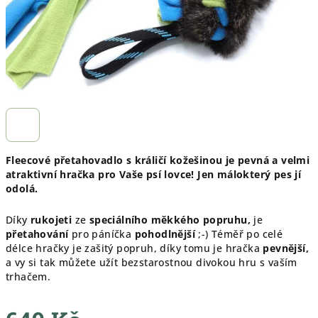
Fleecové přetahovadlo s králičí kožešinou je pevná a velmi
atraktivní hračka pro Vaše psí lovce! Jen málokterý pes jí
odolá.
Díky
rukojeti
ze
speciálního měkkého popruhu,
je
přetahování
pro páníčka
pohodlnější
;-) Téměř po celé
délce hračky je zašitý popruh, díky tomu je hračka
pevnější,
a vy si tak můžete užít bezstarostnou divokou hru s vaším
trhačem.