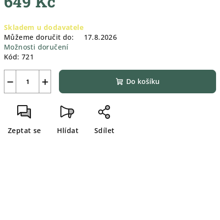
649 Kč
Měrná
Skladem u dodavatele
cena:
Můžeme doručit do:
17.8.2026
Možnosti doručení
Kód:
721
−
+
Do košíku
Zeptat se
Hlídat
Sdílet