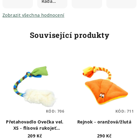
Ráda…
Zobrazit všechna hodnocení
Související produkty
KÓD:
706
KÓD:
711
Přetahovadlo Ovečka vel.
Rejnok - oranžová/žlutá
XS - flísová rukojeť
MODRÁ
209 Kč
290 Kč