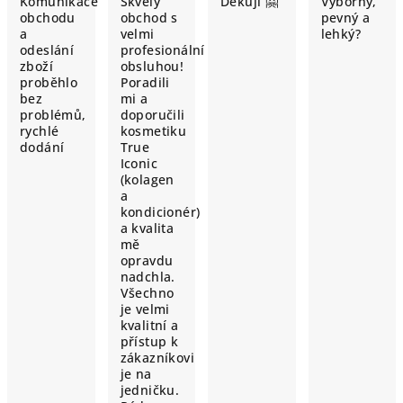
Komunikace
Skvělý
Děkuji 🤗
Výborný,
obchodu
obchod s
pevný a
a
velmi
lehký?
odeslání
profesionální
zboží
obsluhou!
proběhlo
Poradili
bez
mi a
problémů,
doporučili
rychlé
kosmetiku
dodání
True
Iconic
(kolagen
a
kondicionér)
a kvalita
mě
opravdu
nadchla.
Všechno
je velmi
kvalitní a
přístup k
zákazníkovi
je na
jedničku.