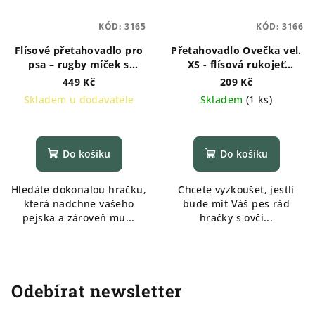
KÓD:
3165
KÓD:
3166
Flísové přetahovadlo pro
Přetahovadlo Ovečka vel.
psa – rugby míček s
XS - flísová rukojeť
ovečkou
RŮŽOVÁ
449 Kč
209 Kč
Skladem u dodavatele
Skladem
(
1 ks
)
Do košíku
Do košíku
Hledáte dokonalou hračku,
Chcete vyzkoušet, jestli
která nadchne vašeho
bude mít Váš pes rád
pejska a zároveň mu...
hračky s ovčí...
Odebírat newsletter