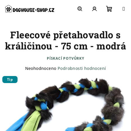
Přejít
na
obsah
Nákupn
Hledat
Přihlášení
Fleecové přetahovadlo s
košík
králičinou - 75 cm - modrá
PÍSKACÍ POTVŮRKY
Průměrné
Neohodnoceno
Podrobnosti hodnocení
hodnocení
Tip
produktu
je
0,0
z
5
hvězdiček.