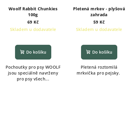
Woolf Rabbit Chunkies
Pletená mrkev - plyšová
100g
zahrada
69 Kč
59 Kč
Skladem u dodavatele
Skladem u dodavatele
Do košíku
Do košíku
Pochoutky pro psy WOOLF
Pletená roztomilá
jsou speciálně navrženy
mrkvička pro pejsky.
pro psy všech...