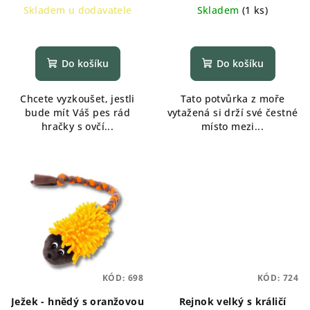
Skladem u dodavatele
Skladem
(
1 ks
)
Do košíku
Do košíku
Chcete vyzkoušet, jestli
Tato potvůrka z moře
bude mít Váš pes rád
vytažená si drží své čestné
hračky s ovčí...
místo mezi...
KÓD:
698
KÓD:
724
Ježek - hnědý s oranžovou
Rejnok velký s králičí