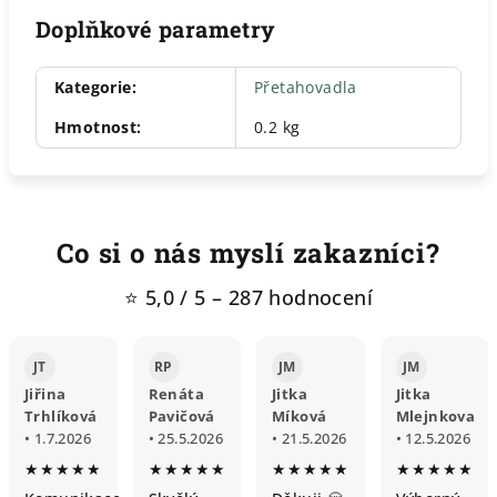
Doplňkové parametry
Kategorie
:
Přetahovadla
Hmotnost
:
0.2 kg
Co si o nás myslí zakazníci?
⭐ 5,0 / 5 – 287 hodnocení
JT
RP
JM
JM
Jiřina
Renáta
Jitka
Jitka
Trhlíková
Pavičová
Míková
Mlejnkova
• 1.7.2026
• 25.5.2026
• 21.5.2026
• 12.5.2026
★★★★★
★★★★★
★★★★★
★★★★★