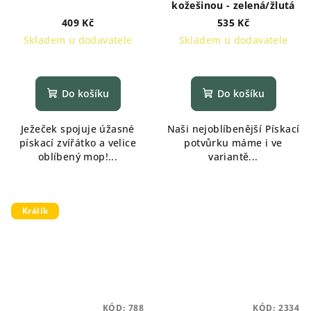
kožešinou - zelená/žlutá
409 Kč
535 Kč
Skladem u dodavatele
Skladem u dodavatele
Do košíku
Do košíku
Ježeček spojuje úžasné
Naši nejoblíbenější Pískací
pískací zvířátko a velice
potvůrku máme i ve
oblíbený mop!...
variantě...
Králík
KÓD:
788
KÓD:
2334