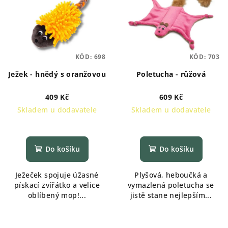
KÓD:
698
KÓD:
703
Ježek - hnědý s oranžovou
Poletucha - růžová
409 Kč
609 Kč
Skladem u dodavatele
Skladem u dodavatele
Průměrné
hodnocení
produktu
Do košíku
Do košíku
je
5,0
Ježeček spojuje úžasné
Plyšová, heboučká a
z
pískací zvířátko a velice
vymazlená poletucha se
5
oblíbený mop!...
jistě stane nejlepším...
hvězdiček.