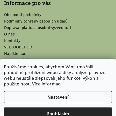
Informace pro vás
Obchodní podmínky
Podmínky ochrany osobních údajů
Doprava, platba a osobní vyzvednutí
O nás
Kontakty
VELKOOBCHOD
Napište nám
Hodnocení obchodu
Používáme cookies, abychom Vám umožnili
Registrace se vyplatí!
pohodlné prohlížení webu a díky analýze provozu
Pamlsky na míru
webu neustále zlepšovali jeho funkce, výkon a
Nepřevzaté dobírky
použitelnost.
Více informací
Nastavení
Copyright 2026
Doghouse-shop.cz
. Všechna práva
vyhrazena.
Souhlasím