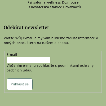
Psí salon a wellness Doghouse
p
Chovatelská stanice Hovawartů
a
t
í
Odebírat newsletter
Vložte svůj e-mail a my vám budeme zasílat informace o
nových produktech na našem e-shopu.
E-mail
Vložením e-mailu souhlasíte s
podmínkami ochrany
osobních údajů
Přihlásit se