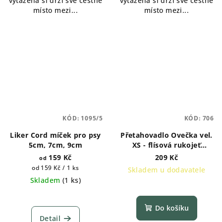
vytažená si drží své čestné
vytažená si drží své čestné
místo mezi...
místo mezi...
KÓD:
1095/5
KÓD:
706
Liker Cord míček pro psy
Přetahovadlo Ovečka vel.
5cm, 7cm, 9cm
XS - flísová rukojeť
MODRÁ
159 Kč
209 Kč
od
Měrná
od 159 Kč / 1 ks
Skladem u dodavatele
cena:
Skladem
(
1 ks
)
Do košíku
Detail