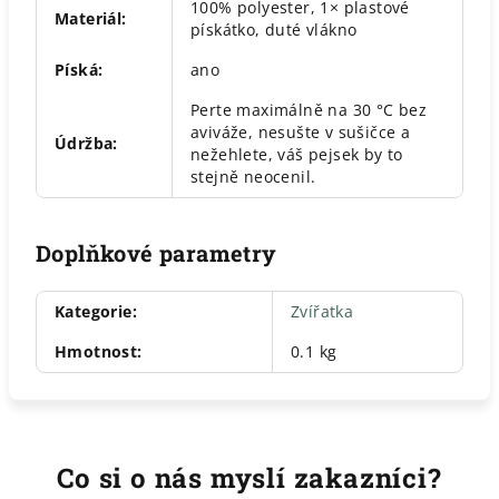
100% polyester, 1× plastové
Materiál
:
pískátko, duté vlákno
Píská
:
ano
Perte maximálně na 30 °C bez
aviváže, nesušte v sušičce a
Údržba
:
nežehlete, váš pejsek by to
stejně neocenil.
Doplňkové parametry
Kategorie
:
Zvířatka
Hmotnost
:
0.1 kg
Co si o nás myslí zakazníci?