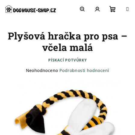
Přejít
na
obsah
Nákupn
Hledat
Přihlášení
Plyšová hračka pro psa –
košík
včela malá
PÍSKACÍ POTVŮRKY
Průměrné
Neohodnoceno
Podrobnosti hodnocení
hodnocení
produktu
je
0,0
z
5
hvězdiček.