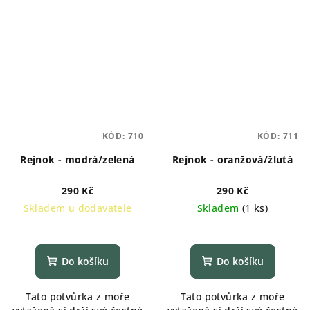
KÓD:
710
KÓD:
711
Rejnok - modrá/zelená
Rejnok - oranžová/žlutá
290 Kč
290 Kč
Skladem u dodavatele
Skladem
(
1 ks
)
Do košíku
Do košíku
Tato potvůrka z moře
Tato potvůrka z moře