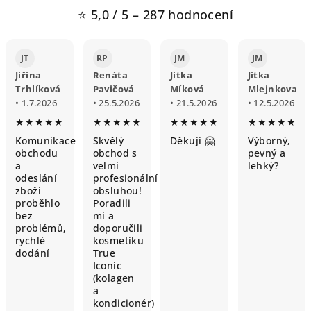
⭐ 5,0 / 5 – 287 hodnocení
JT
RP
JM
JM
Jiřina
Renáta
Jitka
Jitka
Trhlíková
Pavičová
Míková
Mlejnkova
• 1.7.2026
• 25.5.2026
• 21.5.2026
• 12.5.2026
★★★★★
★★★★★
★★★★★
★★★★★
Komunikace
Skvělý
Děkuji 🤗
Výborný,
obchodu
obchod s
pevný a
a
velmi
lehký?
odeslání
profesionální
zboží
obsluhou!
proběhlo
Poradili
bez
mi a
problémů,
doporučili
rychlé
kosmetiku
dodání
True
Iconic
(kolagen
a
kondicionér)