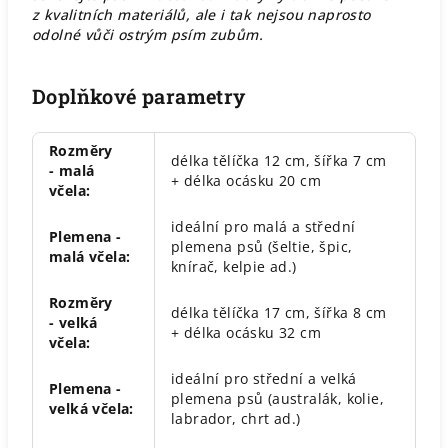
z kvalitních materiálů, ale i tak nejsou naprosto
odolné vůči ostrým psím zubům.
Doplňkové parametry
Rozměry
délka tělíčka 12 cm, šířka 7 cm
- malá
+ délka ocásku 20 cm
včela
:
ideální pro malá a střední
Plemena -
plemena psů (šeltie, špic,
malá včela
:
knírač, kelpie ad.)
Rozměry
délka tělíčka 17 cm, šířka 8 cm
- velká
+ délka ocásku 32 cm
včela
:
ideální pro střední a velká
Plemena -
plemena psů (australák, kolie,
velká včela
:
labrador, chrt ad.)