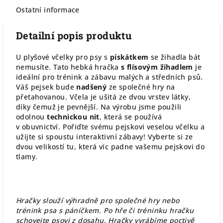
Ostatní informace
Detailní popis produktu
U plyšové včelky pro psy s
pískátkem
se žihadla bát
nemusíte. Tato hebká hračka
s flísovým žihadlem
je
ideální pro trénink a zábavu malých a středních psů.
Váš pejsek bude
nadšený
ze společné hry na
přetahovanou. Včela je ušitá ze dvou vrstev látky,
díky čemuž je pevnější. Na výrobu jsme použili
odolnou
technickou nit
, která se používá
v obuvnictví. Pořiďte svému pejskovi veselou včelku a
užijte si spoustu interaktivní zábavy! Vyberte si ze
dvou velikostí tu, která víc padne vašemu pejskovi do
tlamy.
Hračky slouží výhradně pro společné hry nebo
trénink psa s páníčkem. Po hře či tréninku hračku
schovejte psovi z dosahu. Hračky vyrábíme poctivě