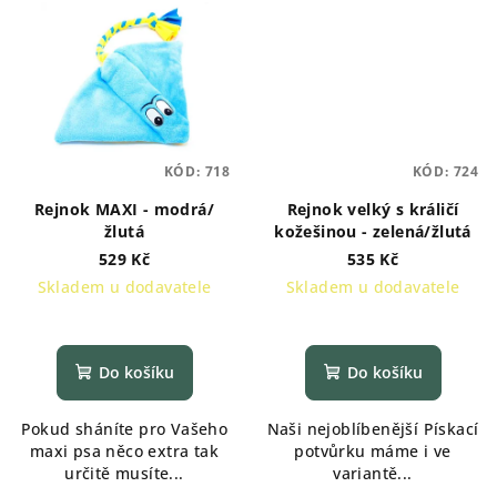
KÓD:
718
KÓD:
724
Rejnok MAXI - modrá/
Rejnok velký s králičí
žlutá
kožešinou - zelená/žlutá
529 Kč
535 Kč
Skladem u dodavatele
Skladem u dodavatele
Do košíku
Do košíku
Pokud sháníte pro Vašeho
Naši nejoblíbenější Pískací
maxi psa něco extra tak
potvůrku máme i ve
určitě musíte...
variantě...