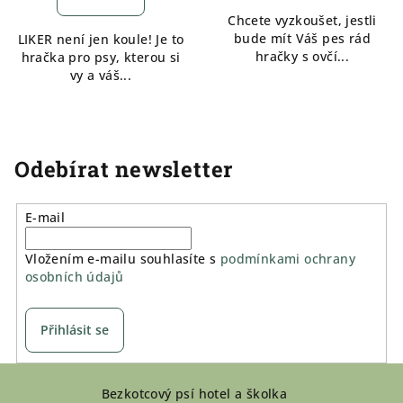
Chcete vyzkoušet, jestli
bude mít Váš pes rád
LIKER není jen koule! Je to
hračky s ovčí...
hračka pro psy, kterou si
vy a váš...
Odebírat newsletter
E-mail
Vložením e-mailu souhlasíte s
podmínkami ochrany
osobních údajů
Přihlásit se
Z
Bezkotcový psí hotel a školka
á