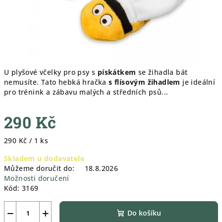
U plyšové včelky pro psy s
pískátkem
se žihadla bát
nemusíte. Tato hebká hračka
s flísovým žihadlem
je ideální
pro trénink a zábavu malých a středních psů...
290 Kč
Měrná
290 Kč / 1 ks
cena:
Skladem u dodavatele
Můžeme doručit do:
18.8.2026
Možnosti doručení
Kód:
3169
−
+
Do košíku