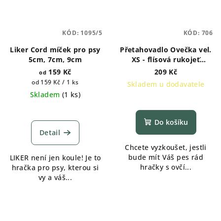
KÓD:
1095/5
KÓD:
706
Liker Cord míček pro psy
Přetahovadlo Ovečka vel.
5cm, 7cm, 9cm
XS - flísová rukojeť
MODRÁ
159 Kč
209 Kč
od
Měrná
od 159 Kč / 1 ks
Skladem u dodavatele
cena:
Skladem
(
1 ks
)
Do košíku
Detail
Chcete vyzkoušet, jestli
bude mít Váš pes rád
LIKER není jen koule! Je to
hračky s ovčí...
hračka pro psy, kterou si
vy a váš...