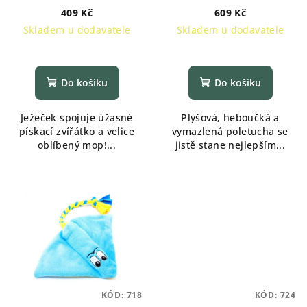
409 Kč
609 Kč
Skladem u dodavatele
Skladem u dodavatele
Průměrné
hodnocení
produktu
Do košíku
Do košíku
je
5,0
Ježeček spojuje úžasné
Plyšová, heboučká a
z
pískací zvířátko a velice
vymazlená poletucha se
5
oblíbený mop!...
jistě stane nejlepším...
hvězdiček.
KÓD:
718
KÓD:
724