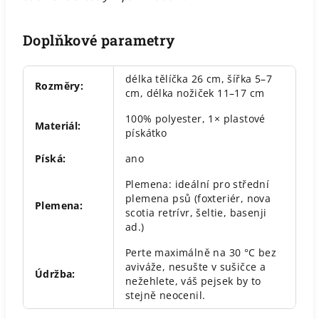
Doplňkové parametry
délka tělíčka 26 cm, šířka 5–7
Rozměry
:
cm, délka nožiček 11–17 cm
100% polyester, 1× plastové
Materiál
:
pískátko
Píská
:
ano
Plemena: ideální pro střední
plemena psů (foxteriér, nova
Plemena
:
scotia retrívr, šeltie, basenji
ad.)
Perte maximálně na 30 °C bez
aviváže, nesušte v sušičce a
Údržba
:
nežehlete, váš pejsek by to
stejně neocenil.