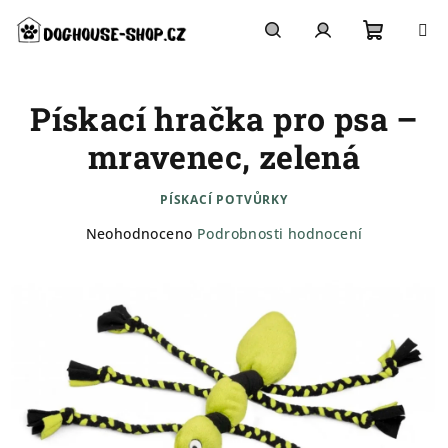
Přejít
na
obsah
Nákupn
Hledat
Přihlášení
Pískací hračka pro psa –
košík
mravenec, zelená
PÍSKACÍ POTVŮRKY
Průměrné
Neohodnoceno
Podrobnosti hodnocení
hodnocení
produktu
je
0,0
z
5
hvězdiček.