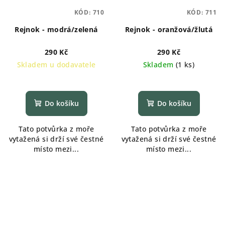
KÓD:
710
KÓD:
711
Rejnok - modrá/zelená
Rejnok - oranžová/žlutá
290 Kč
290 Kč
Skladem u dodavatele
Skladem
(
1 ks
)
Do košíku
Do košíku
Tato potvůrka z moře
Tato potvůrka z moře
vytažená si drží své čestné
vytažená si drží své čestné
místo mezi...
místo mezi...