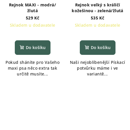
Rejnok MAXI - modrá/
Rejnok velký s králičí
žlutá
kožešinou - zelená/žlutá
529 Kč
535 Kč
Skladem u dodavatele
Skladem u dodavatele
Do košíku
Do košíku
Pokud sháníte pro Vašeho
Naši nejoblíbenější Pískací
maxi psa něco extra tak
potvůrku máme i ve
určitě musíte...
variantě...