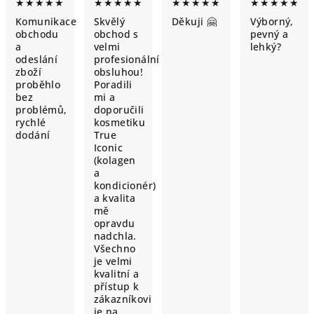
★★★★★
★★★★★
★★★★★
★★★★★
Komunikace
Skvělý
Děkuji 🤗
Výborný,
obchodu
obchod s
pevný a
a
velmi
lehký?
odeslání
profesionální
zboží
obsluhou!
proběhlo
Poradili
bez
mi a
problémů,
doporučili
rychlé
kosmetiku
dodání
True
Iconic
(kolagen
a
kondicionér)
a kvalita
mě
opravdu
nadchla.
Všechno
je velmi
kvalitní a
přístup k
zákazníkovi
je na