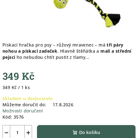
Pískací hračka pro psy – růžový mravenec – má
tři páry
nohou a pískací zadeček
. Hlavně štěňátka a
malí a střední
pejsci
ho nebudou chtít pustit z tlamy...
349 Kč
Měrná
349 Kč / 1 ks
cena:
Skladem u dodavatele
Můžeme doručit do:
17.8.2026
Možnosti doručení
Kód:
3576
−
+
Do košíku