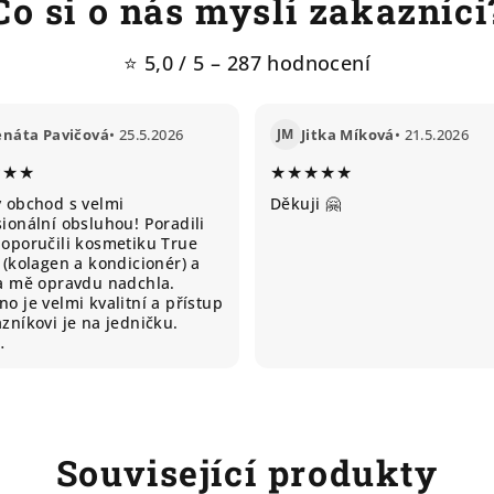
Co si o nás myslí zakazníci
⭐ 5,0 / 5 – 287 hodnocení
enáta Pavičová
• 25.5.2026
JM
Jitka Míková
• 21.5.2026
★★★
★★★★★
ý obchod s velmi
Děkuji 🤗
ionální obsluhou! Poradili
doporučili kosmetiku True
 (kolagen a kondicionér) a
ta mě opravdu nadchla.
o je velmi kvalitní a přístup
zníkovi je na jedničku.
…
Související produkty