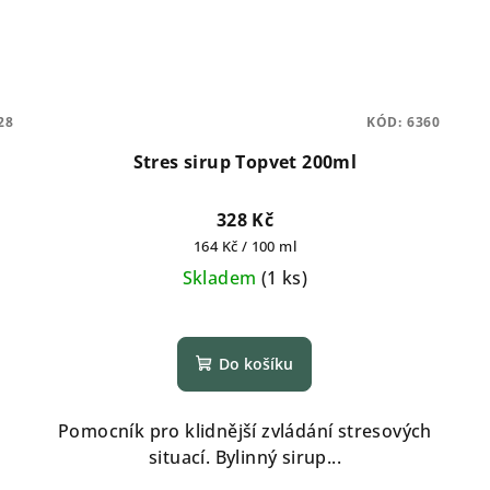
28
KÓD:
6360
Stres sirup Topvet 200ml
328 Kč
Měrná
164 Kč / 100 ml
cena:
Skladem
(
1 ks
)
Do košíku
Pomocník pro klidnější zvládání stresových
situací. Bylinný sirup...