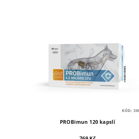
KÓD:
30
PROBimun 120 kapslí
769 Kč