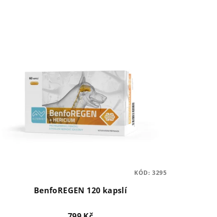
KÓD:
3295
BenfoREGEN 120 kapslí
799 Kč