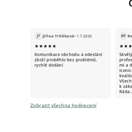
JT
Jiřina Trhlíková
• 1.7.2026
RP
R
★★★★★
★★
Komunikace obchodu a odeslání
Skvěl
zboží proběhlo bez problémů,
profes
rychlé dodání
mi a 
Iconic
kvali
Všechn
k záka
Ráda
Zobrazit všechna hodnocení