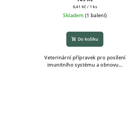
Měrná
6,41 Kč / 1 ks
cena:
Skladem
(
1 balení
)
Průměrné
hodnocení
Do košíku
produktu
je
5,0
Veterinární přípravek pro posílení
z
imunitního systému a obnovu...
5
hvězdiček.