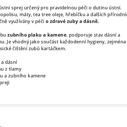
stní sprej určený pro pravidelnou péči o dutinu ústní.
olisu, máty, tea tree oleje, hřebíčku a dalších přírodní
ičně využívány v péči
o zdravé zuby a dásně.
rbu
zubního plaku a kamene
, podporuje stav dásní a
hu. Je vhodný jako součást každodenní hygieny, zejména
lasické čištění zubů kartáčkem.
 a dásní
u z tlamy
ku a zubního kamene
preji