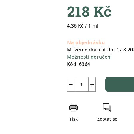
218 Kč
5
hvězdiček.
Měrná
4,36 Kč / 1 ml
cena:
Na objednávku
Můžeme doručit do:
17.8.20
Možnosti doručení
Kód:
6364
−
+
Tisk
Zeptat se