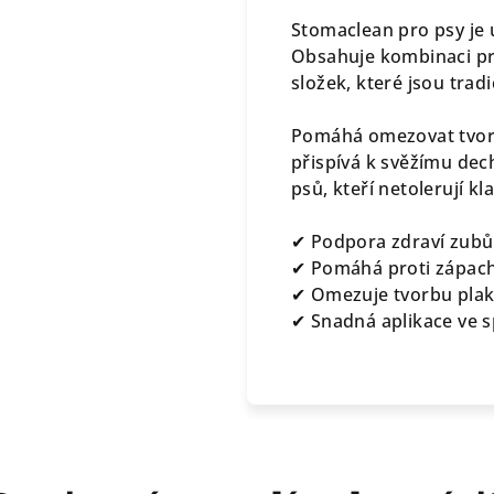
Stomaclean pro psy je ú
Obsahuje kombinaci prop
složek, které jsou trad
Pomáhá omezovat tvo
přispívá k svěžímu dec
psů, kteří netolerují k
✔ Podpora zdraví zubů
✔ Pomáhá proti zápach
✔ Omezuje tvorbu pla
✔ Snadná aplikace ve s