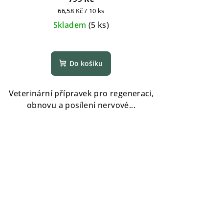
Měrná
66,58 Kč / 10 ks
cena:
Skladem
(
5 ks
)
Průměrné
hodnocení
Do košíku
produktu
je
4,5
Veterinární přípravek pro regeneraci,
z
obnovu a posílení nervové...
5
hvězdiček.