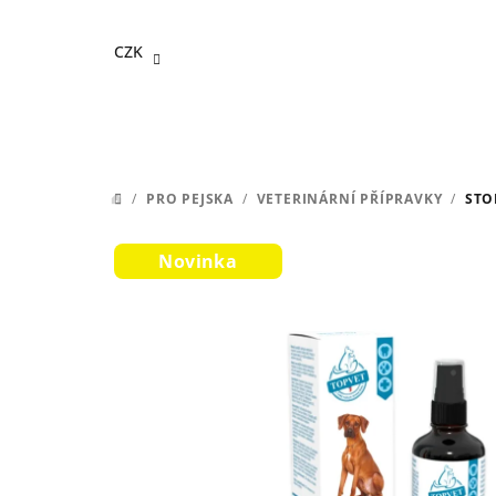
Přejít
na
CZK
obsah
/
PRO PEJSKA
/
VETERINÁRNÍ PŘÍPRAVKY
/
STO
DOMŮ
Novinka