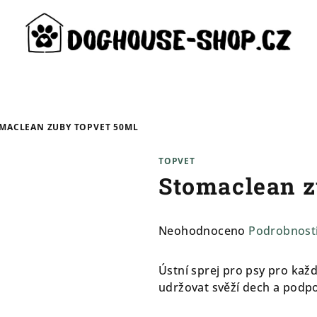
MACLEAN ZUBY TOPVET 50ML
TOPVET
Stomaclean z
Průměrné
Neohodnoceno
Podrobnost
hodnocení
produktu
Ústní sprej pro psy pro ka
je
udržovat svěží dech a podpo
0,0
z