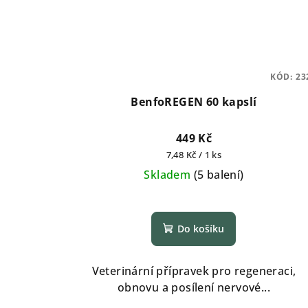
KÓD:
23
BenfoREGEN 60 kapslí
449 Kč
Měrná
7,48 Kč / 1 ks
cena:
Skladem
(
5 balení
)
Průměrné
hodnocení
Do košíku
produktu
je
5,0
Veterinární přípravek pro regeneraci,
z
obnovu a posílení nervové...
5