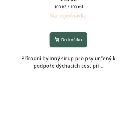
Měrná
109 Kč / 100 ml
cena:
Na objednávku
Do košíku
Přírodní bylinný sirup pro psy určený k
podpoře dýchacích cest při...