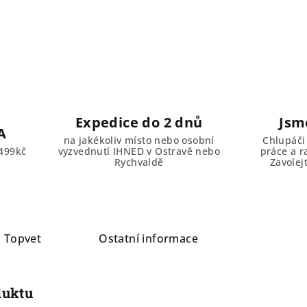
Expedice do 2 dnů
Jsm
A
na jakékoliv místo nebo osobní
Chlupáči
499kč
vyzvednutí IHNED v Ostravě nebo
práce a r
Rychvaldě
Zavolej
a
Topvet
Ostatní informace
duktu