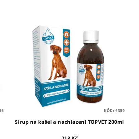
86
KÓD:
6359
Sirup na kašel a nachlazení TOPVET 200ml
218 Kč