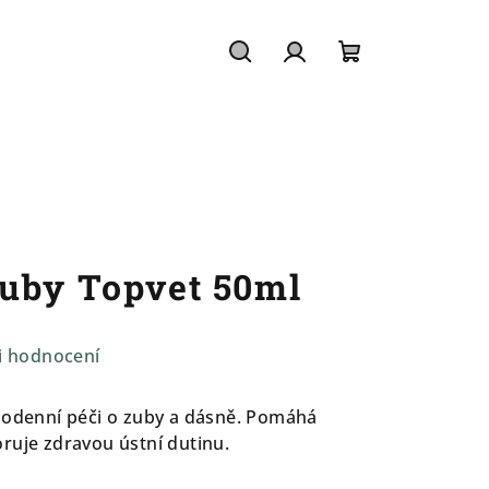
Hledat
Přihlášení
Nákupní
košík
uby Topvet 50ml
i hodnocení
ždodenní péči o zuby a dásně. Pomáhá
ruje zdravou ústní dutinu.