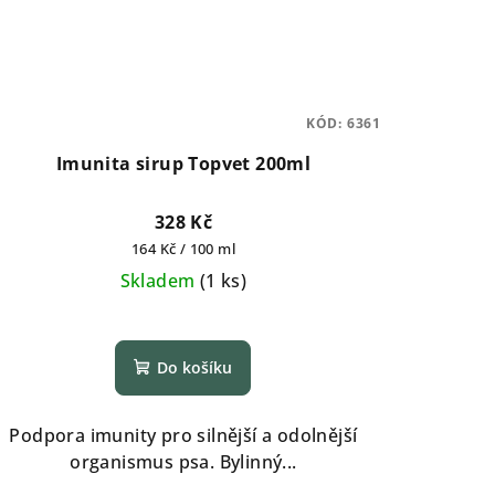
KÓD:
6361
Imunita sirup Topvet 200ml
328 Kč
Měrná
164 Kč / 100 ml
cena:
Skladem
(
1 ks
)
Do košíku
Podpora imunity pro silnější a odolnější
organismus psa. Bylinný...