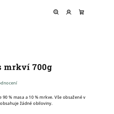
Hledat
Přihlášení
Nákupní
košík
s mrkví 700g
odnocení
je 90 % masa a 10 % mrkve. Vše obsažené v
eobsahuje žádné obiloviny.