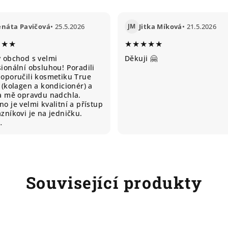
enáta Pavičová
• 25.5.2026
JM
Jitka Míková
• 21.5.2026
★★★
★★★★★
ý obchod s velmi
Děkuji 🤗
ionální obsluhou! Poradili
doporučili kosmetiku True
 (kolagen a kondicionér) a
ta mě opravdu nadchla.
o je velmi kvalitní a přístup
zníkovi je na jedničku.
…
Související produkty