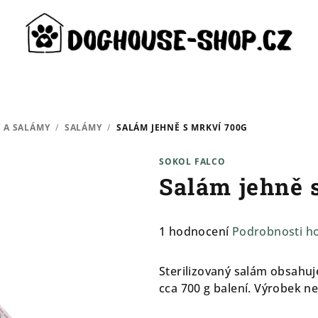
 A SALÁMY
/
SALÁMY
/
SALÁM JEHNĚ S MRKVÍ 700G
SOKOL FALCO
Salám jehně 
Průměrné
1 hodnocení
Podrobnosti h
hodnocení
produktu
Sterilizovaný salám obsahu
je
cca 700 g balení. Výrobek n
5,0
z