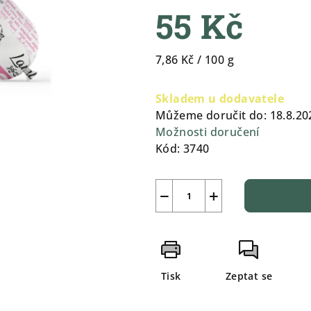
55 Kč
5
hvězdiček.
Měrná
7,86 Kč / 100 g
cena:
Skladem u dodavatele
Můžeme doručit do:
18.8.20
Možnosti doručení
Kód:
3740
−
+
Tisk
Zeptat se