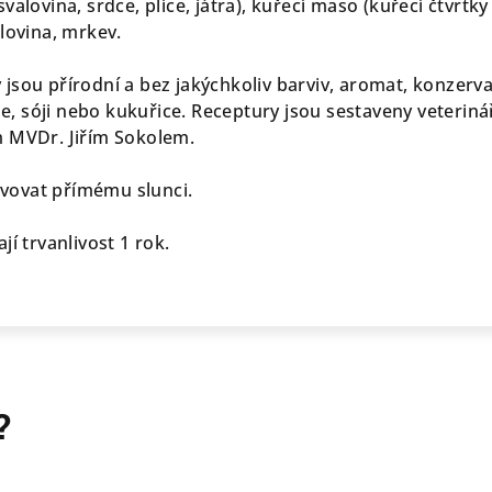
alovina, srdce, plíce, játra), kuřecí maso (kuřecí čtvrtky
alovina, mrkev.
jsou přírodní a bez jakýchkoliv barviv, aromat, konzerv
ýže, sóji nebo kukuřice. Receptury jsou sestaveny veterin
m MVDr. Jiřím Sokolem.
vovat přímému slunci.
jí trvanlivost 1 rok.
?