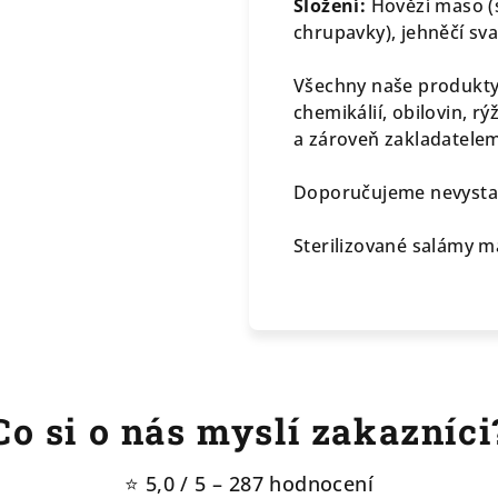
Složení:
Hovězí maso (sv
chrupavky), jehněčí sv
Všechny naše produkty 
chemikálií, obilovin, r
a zároveň zakladatele
Doporučujeme nevysta
Sterilizované salámy ma
Co si o nás myslí zakazníci
⭐ 5,0 / 5 – 287 hodnocení