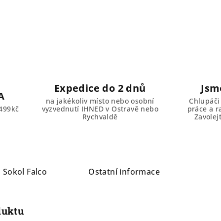
Expedice do 2 dnů
Jsm
A
na jakékoliv místo nebo osobní
Chlupáči
499kč
vyzvednutí IHNED v Ostravě nebo
práce a r
Rychvaldě
Zavolej
a
Sokol Falco
Ostatní informace
duktu