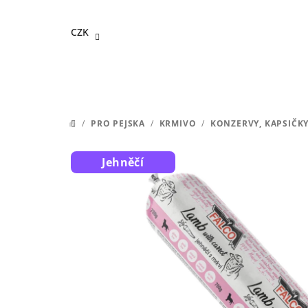
Přejít
na
CZK
obsah
/
PRO PEJSKA
/
KRMIVO
/
KONZERVY, KAPSIČKY
DOMŮ
Jehněčí