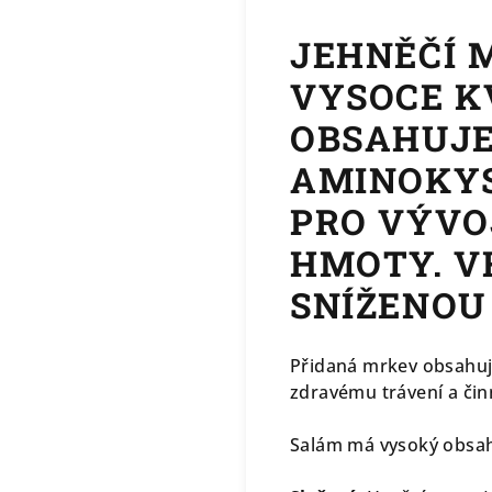
JEHNĚČÍ 
VYSOCE K
OBSAHUJE
AMINOKYS
PRO VÝVO
HMOTY. V
SNÍŽENOU
Přidaná mrkev obsahuje
zdravému trávení a činn
Salám má vysoký obsah 