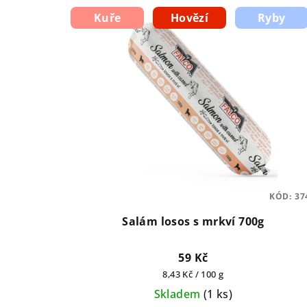
Kuře
Hovězí
Ryby
KÓD:
37
Salám losos s mrkví 700g
59 Kč
Měrná
8,43 Kč / 100 g
cena:
Skladem
(
1 ks
)