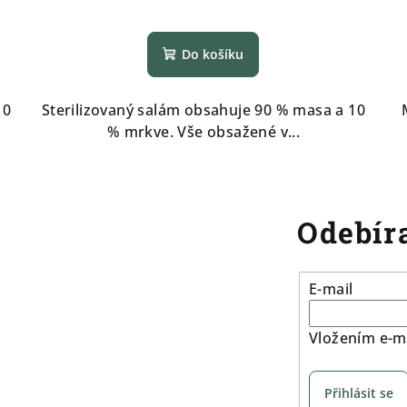
Do košíku
10
Sterilizovaný salám obsahuje 90 % masa a 10
% mrkve. Vše obsažené v...
Odebíra
E-mail
Vložením e-ma
Přihlásit se