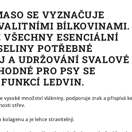
MASO SE VYZNAČUJE
VALITNÍMI BÍLKOVINAMI.
 VŠECHNY ESENCIÁLNÍ
ELINY POTŘEBNÉ
J A UDRŽOVÁNÍ SVALOVÉ
HODNÉ PRO PSY SE
 FUNKCÍ LEDVIN.
 vysoké množství vlákniny, podporuje zrak a přispívá k
osti střev.
kolagenu a je lehce stravitelný.