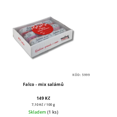
KÓD:
5999
Falco - mix salámů
149 Kč
Měrná
7,10 Kč / 100 g
cena:
Skladem
(
1 ks
)