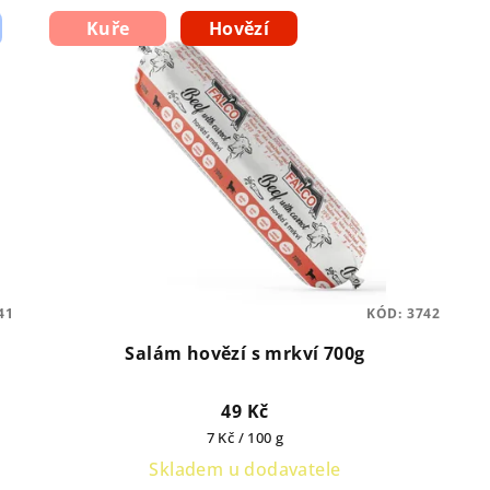
Kuře
Hovězí
41
KÓD:
3742
Salám hovězí s mrkví 700g
49 Kč
Měrná
7 Kč / 100 g
cena:
Skladem u dodavatele