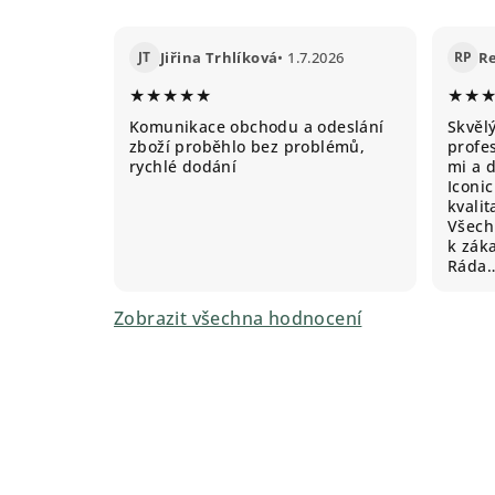
JT
Jiřina Trhlíková
• 1.7.2026
RP
R
★★★★★
★★
Komunikace obchodu a odeslání
Skvěl
zboží proběhlo bez problémů,
profes
rychlé dodání
mi a 
Iconic
kvali
Všechn
k záka
Ráda
Zobrazit všechna hodnocení