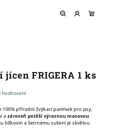
Hledat
Přihlášení
Nákupní
košík
í jícen FRIGERA 1 ks
i hodnocení
je 100% přírodní žvýkací pamlsek pro psy,
í a
zároveň potěší výraznou masovou
 bílkovin a šetrnému sušení je skvělou