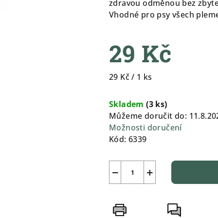
zdravou odměnou bez zbyteč
5
Vhodné pro psy všech plem
hvězdiček.
29 Kč
Měrná
29 Kč / 1 ks
cena:
Skladem
(
3 ks
)
Můžeme doručit do:
11.8.20
Možnosti doručení
Kód:
6339
−
+