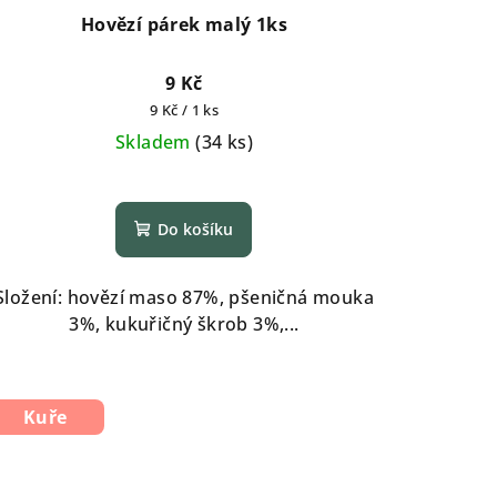
Hovězí párek malý 1ks
9 Kč
Měrná
9 Kč / 1 ks
cena:
Skladem
(
34 ks
)
Do košíku
Složení: hovězí maso 87%, pšeničná mouka
3%, kukuřičný škrob 3%,...
Kuře