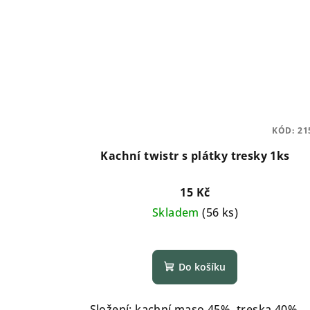
KÓD:
21
Kachní twistr s plátky tresky 1ks
15 Kč
Skladem
(
56 ks
)
Průměrné
hodnocení
Do košíku
produktu
je
5,0
Složení: kachní maso 45%, treska 40%,