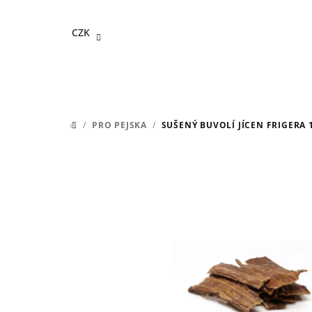
Přejít
na
CZK
obsah
/
PRO PEJSKA
/
SUŠENÝ BUVOLÍ JÍCEN FRIGERA 
DOMŮ