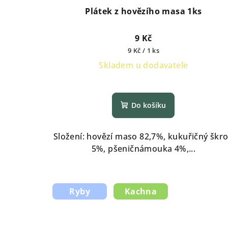
Plátek z hovězího masa 1ks
9 Kč
Měrná
9 Kč / 1 ks
cena:
Skladem u dodavatele
Do košíku
Složení: hovězí maso 82,7%, kukuřičný škr
5%, pšeničnámouka 4%,...
Ryby
Kachna