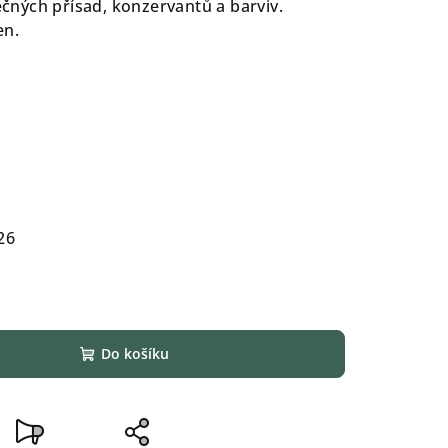
ných přísad, konzervantů a barviv.
en.
26
Do košíku