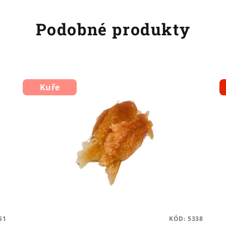
Podobné produkty
Kuře
51
KÓD:
5338