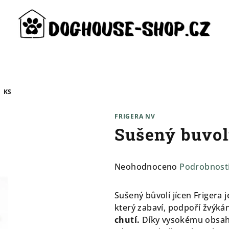
1 KS
FRIGERA NV
Sušený buvol
Průměrné
Neohodnoceno
Podrobnost
hodnocení
produktu
Sušený bůvolí jícen Frigera 
je
který zabaví, podpoří žvýkán
0,0
chutí.
Díky vysokému obsahu
z