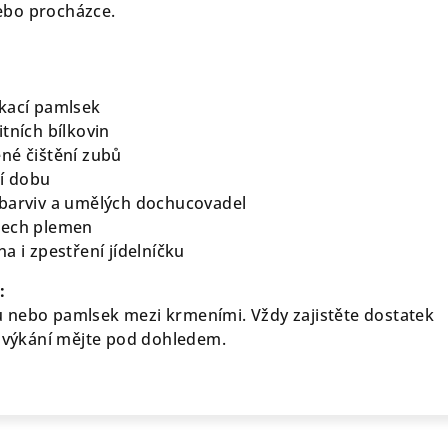
ebo procházce.
kací pamlsek
tních bílkovin
né čištění zubů
ší dobu
 barviv a umělých dochucovadel
šech plemen
a i zpestření jídelníčku
:
 nebo pamlsek mezi krmeními. Vždy zajistěte dostatek
 žvýkání mějte pod dohledem.