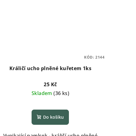
KÓD:
2144
Králičí ucho plněné kuřetem 1ks
25 Kč
Skladem
(
36 ks
)
Do košíku
Vynikající pamlsek - králičí ucho plněné