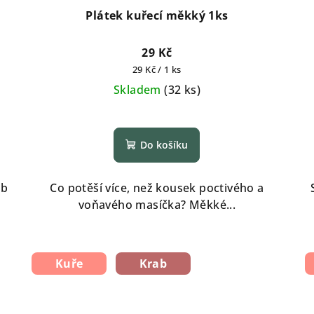
Plátek kuřecí měkký 1ks
29 Kč
Měrná
29 Kč / 1 ks
cena:
Skladem
(
32 ks
)
Do košíku
ob
Co potěší více, než kousek poctivého a
voňavého masíčka? Měkké...
Kuře
Krab