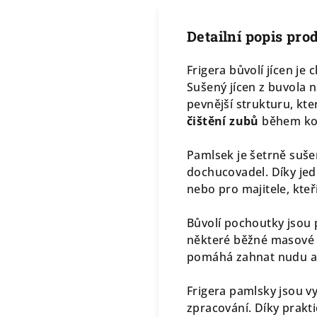
Detailní popis pro
Frigera bůvolí jícen je
Sušený jícen z buvola n
pevnější strukturu, kt
čištění zubů
během ko
Pamlsek je šetrně suše
dochucovadel. Díky jed
nebo pro majitele, kte
Bůvolí pochoutky jsou 
některé běžné masové 
pomáhá zahnat nudu a 
Frigera pamlsky jsou vy
zpracování. Díky prakt