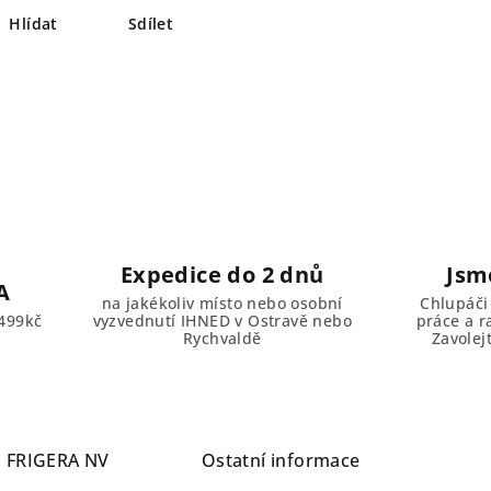
Hlídat
Sdílet
Expedice do 2 dnů
Jsm
A
na jakékoliv místo nebo osobní
Chlupáči
499kč
vyzvednutí IHNED v Ostravě nebo
práce a r
Rychvaldě
Zavolej
a
FRIGERA NV
Ostatní informace