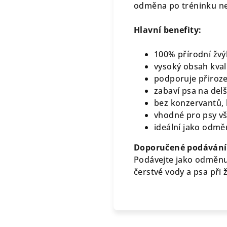
odměna po tréninku n
Hlavní benefity:
100% přírodní žvý
vysoký obsah kvali
podporuje přiroze
zabaví psa na del
bez konzervantů,
vhodné pro psy v
ideální jako odměn
Doporučené podávání
Podávejte jako odměnu
čerstvé vody a psa při