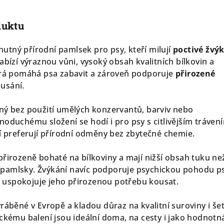
duktu
 chutný přírodní pamlsek pro psy, kteří milují
poctivé žvý
abízí výraznou vůni, vysoký obsah kvalitních bílkovin a
erá pomáhá psa zabavit a zároveň podporuje
přirozené
usání.
ný bez použití umělých konzervantů, barviv nebo
noduchému složení se hodí i pro psy s citlivějším tráven
ří preferují přírodní odměny bez zbytečné chemie.
přirozeně bohaté na bílkoviny a mají nižší obsah tuku ne
pamlsky. Žvýkání navíc podporuje psychickou pohodu p
uspokojuje jeho přirozenou potřebu kousat.
ráběné v Evropě a kladou důraz na kvalitní suroviny i še
ickému balení jsou ideální doma, na cesty i jako hodnotn