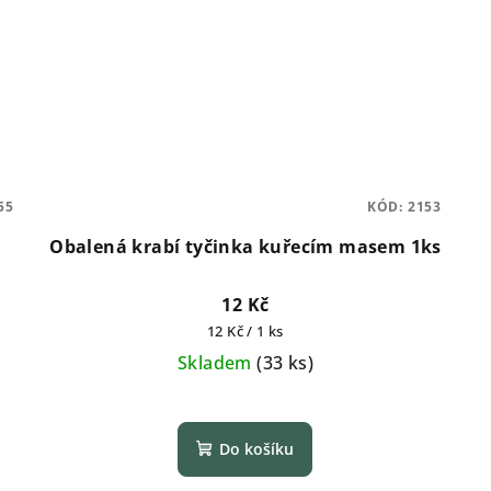
55
KÓD:
2153
Obalená krabí tyčinka kuřecím masem 1ks
12 Kč
Měrná
12 Kč / 1 ks
cena:
Skladem
(
33 ks
)
Do košíku